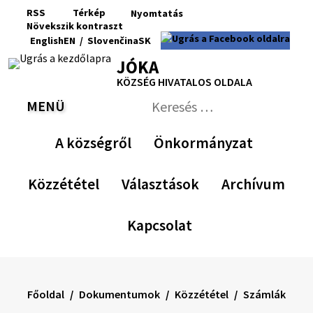
Ugrás
RSS
Térkép
Nyomtatás
a
Növekszik
kontraszt
RSS
Oldaltérkép
Nyomtatás
Növekszik
Kisebb
Az
Nagyobb
English
EN
/
Slovenčina
SK
tartalomra
kontraszt
betűméret
eredeti
betűméret
Switch
Nyelv
JÓKA
betűméret
language
váltása
visszaállítása
KÖZSÉG HIVATALOS OLDALA
to
erre
English
Slovenčina
MENÜ
VÁLTÁS
Keresés:
Nyújtsa
be
A községről
Önkormányzat
a
keresési
űrlapot
Közzététel
Választások
Archívum
Kapcsolat
Főoldal
Dokumentumok
Közzététel
Számlák