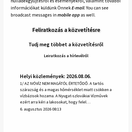
hulladékgyűjtésről és eseményekről, valamint további
információkat küldünk Önnek
E-mail
. You can see
broadcast messages in
mobile app
as well.
Feliratkozás a közvetítésre
Tudj meg többet a közvetítésről
Leiratkozás a hírlevélről
Helyi közlemények: 2026.08.06.
1/ AZ IVÓVÍZ NEM MAGÁTÓL ÉRTETŐDŐ. A tartós
szárazság és a magas hőmérséklet miatt csökken a
vízbázisok hozama. A Nyugat-szlovákiai Vízművek
ezért arra kéri a lakosokat, hogy felel…
6. augusztus 2026 08:13