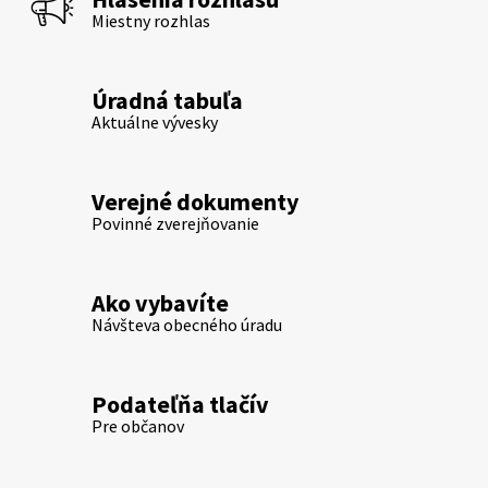
Miestny rozhlas
Úradná tabuľa
Aktuálne vývesky
Verejné dokumenty
Povinné zverejňovanie
Ako vybavíte
Návšteva obecného úradu
Podateľňa tlačív
Pre občanov