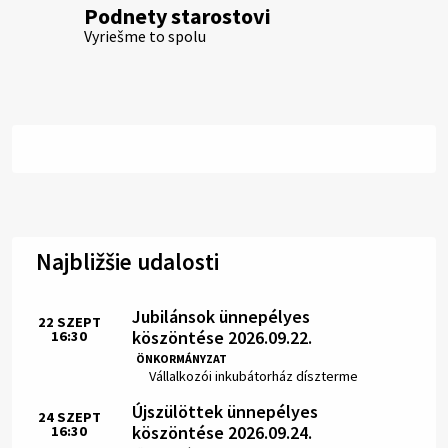
Podnety starostovi
Vyriešme to spolu
Najbližšie udalosti
Jubilánsok ünnepélyes
22
SZEPT
köszöntése 2026.09.22.
16:30
Idő:
ÖNKORMÁNYZAT
Hely:
Vállalkozói inkubátorház díszterme
Újszülöttek ünnepélyes
24
SZEPT
köszöntése 2026.09.24.
16:30
Idő: