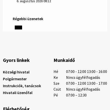
6. augusztus 2026 08:12
Régebbi üzenetek
Helyi közlemények: 2026.08.05.
Gyászhirdetés: 2026.08.05. 1/ Tisztelt Lakosság!
Mély fájdalommal tudatjuk Önökkel, hogy 73 éves
korában távozott az élők sorából Tankó Irén. A
temetési szertartás 2026. augusztus …
5. augusztus 2026 13:10
Gyors linkek
Munkaidő
5. augusztus 2026 12:59
Hé
07:00 - 12:00 13:00 - 16:00
Községi hivatal
Ke
Nincs ügyfélfogadás
Polgármester
Sze
07:00 - 12:00 13:00 - 17:00
Instrukciók, tanácsok
Helyi közlemények: 2026.08.03.
Csüt
Nincs ügyfélfogadás
Hivatali üzenőfal
Gyászhirdetések: 2026.08.3. 1/ Tisztelt Lakosság!
Pé
07:00 – 12:30
Mély fájdalommal tudatjuk Önökkel, hogy 84 éves
korában távozott az élők sorából Letusek János. A
Elérhetőség
temetési szertartás 2026. augusz…