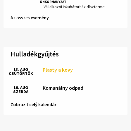
ÖNKORMÁNYZAT
Hely:
Vállalkozói inkubátorház díszterme
Az összes
esemény
Hulladékgyűjtés
Plasty a kovy
13. AUG
CSÜTÖRTÖK
Komunálny odpad
19. AUG
SZERDA
Zobraziť celý kalendár