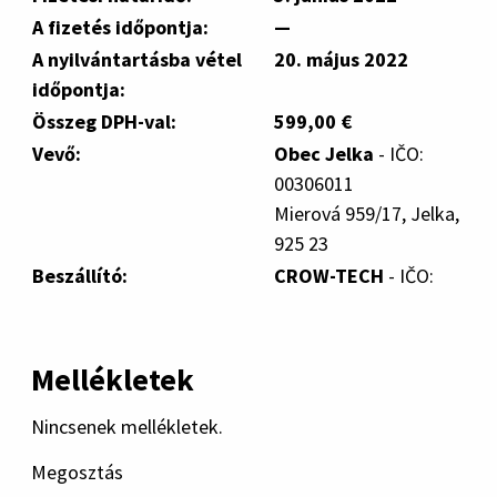
A fizetés időpontja:
—
A nyilvántartásba vétel
20. május 2022
időpontja:
Összeg DPH-val:
599,00 €
Vevő:
Obec Jelka
- IČO:
00306011
Mierová 959/17, Jelka,
925 23
Beszállító:
CROW-TECH
- IČO:
Mellékletek
Nincsenek mellékletek.
Megosztás