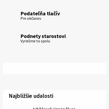
Podateľňa tlačív
Pre občanov
Podnety starostovi
Vyriešme to spolu
Najbližšie udalosti