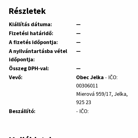
Részletek
Kiállítás dátuma:
—
Fizetési határidő:
—
A fizetés időpontja:
—
A nyilvántartásba vétel
—
időpontja:
Összeg DPH-val:
—
Vevő:
Obec Jelka
- IČO:
00306011
Mierová 959/17, Jelka,
925 23
Beszállító:
- IČO: