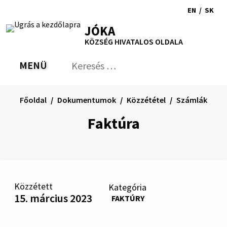
Ugrás
EN
/
SK
a
Switch
Nyel
RSS
Oldaltérkép
Nyomtatás
Növekszik
Kisebb
Nagyobb
JÓKA
tartalomra
language
vált
kontraszt
betűméret
betűméret
KÖZSÉG HIVATALOS OLDALA
to
erre
English
Slov
MENÜ
VÁLTÁS
Keresés:
Nyú
be
a
Főoldal
Dokumentumok
Közzététel
Számlák
ker
űrl
Faktúra
Közzétett
Kategória
15. március 2023
FAKTÚRY