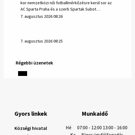
kor nemzetközi női futballmérkőzésre kerül sor az
AC Sparta Praha és a szerb Spartak Subot…
7. augusztus 2026 08:26
7. augusztus 2026 08:25
Régebbi üzenetek
Helyi közlemények: 2026.08.06.
1/ AZ IVÓVÍZ NEM MAGÁTÓL ÉRTETŐDŐ. A tartós
szárazság és a magas hőmérséklet miatt csökken a
vízbázisok hozama. A Nyugat-szlovákiai Vízművek
ezért arra kéri a lakosokat, hogy felel…
6. augusztus 2026 08:13
Gyors linkek
Munkaidő
6. augusztus 2026 08:12
Hé
07:00 - 12:00 13:00 - 16:00
Községi hivatal
Ke
Nincs ügyfélfogadás