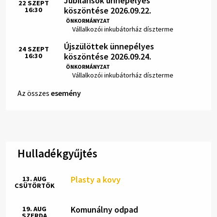
Jubilánsok ünnepélyes
22
SZEPT
köszöntése 2026.09.22.
16:30
Idő:
ÖNKORMÁNYZAT
Hely:
Vállalkozói inkubátorház díszterme
Újszülöttek ünnepélyes
24
SZEPT
köszöntése 2026.09.24.
16:30
Idő:
ÖNKORMÁNYZAT
Hely:
Vállalkozói inkubátorház díszterme
Az összes
esemény
Hulladékgyűjtés
Plasty a kovy
13. AUG
CSÜTÖRTÖK
Komunálny odpad
19. AUG
SZERDA