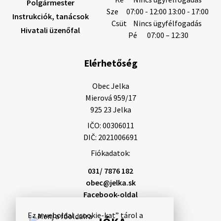
Polgármester
Sze
07:00 - 12:00 13:00 - 17:00
Instrukciók, tanácsok
Helyi közlemények: 2026.08.05.
Csüt
Nincs ügyfélfogadás
Hivatali üzenőfal
Gyászhirdetés: 2026.08.05. 1/ Tisztelt Lakosság!
Pé
07:00 – 12:30
Mély fájdalommal tudatjuk Önökkel, hogy 73 éves
korában távozott az élők sorából Tankó Irén. A
Elérhetőség
temetési szertartás 2026. augusztus …
5. augusztus 2026 13:10
Obec Jelka

Mierová 959/17

925 23 Jelka
5. augusztus 2026 12:59
IČO: 00306011
DIČ: 2021006691
Fiókadatok:
Helyi közlemények: 2026.08.03.
Gyászhirdetések: 2026.08.3. 1/ Tisztelt Lakosság!
031/ 7876 182
Mély fájdalommal tudatjuk Önökkel, hogy 84 éves
obec@jelka.sk
korában távozott az élők sorából Letusek János. A
Facebook-oldal
temetési szertartás 2026. augusz…
3. augusztus 2026 08:45
Ez a weboldal „cookie-kat” tárol a