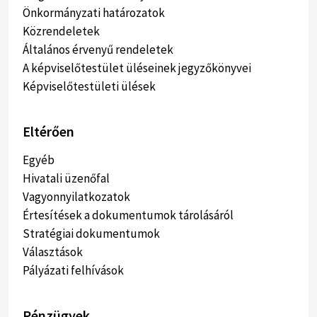
Önkormányzati határozatok
Közrendeletek
Általános érvenyű rendeletek
A képviselőtestület üléseinek jegyzőkönyvei
Képviselőtestületi ülések
Eltérően
Egyéb
Hivatali üzenőfal
Vagyonnyilatkozatok
Értesítések a dokumentumok tárolásáról
Stratégiai dokumentumok
Választások
Pályázati felhívások
Pénzügyek