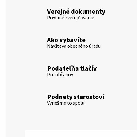
Verejné dokumenty
Povinné zverejňovanie
Ako vybavíte
Návšteva obecného úradu
Podateľňa tlačív
Pre občanov
Podnety starostovi
Vyriešme to spolu