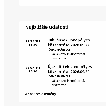
Najbližšie udalosti
Jubilánsok ünnepélyes
22
SZEPT
köszöntése 2026.09.22.
16:30
Idő:
ÖNKORMÁNYZAT
Hely:
Vállalkozói inkubátorház
díszterme
Újszülöttek ünnepélyes
24
SZEPT
köszöntése 2026.09.24.
16:30
Idő:
ÖNKORMÁNYZAT
Hely:
Vállalkozói inkubátorház
díszterme
Az összes
esemény