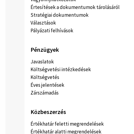
Értesítések a dokumentumok tárolásáról
Stratégiai dokumentumok
Választások
Pályázati felhívások
Pénzügyek
Javaslatok
Költségvetési intézkedések
Költségvetés
Éves jelentések
Zárszámadás
Közbeszerzés
Értékhatár feletti megrendelések
Értékhatár alatti megrendelések