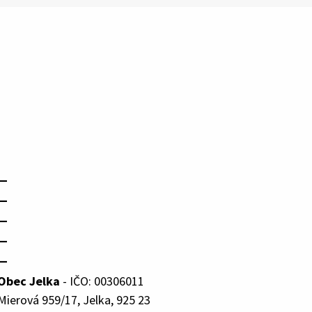
—
—
—
—
—
Obec Jelka
- IČO: 00306011
Mierová 959/17, Jelka, 925 23