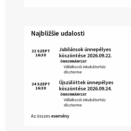
Najbližšie udalosti
Jubilánsok ünnepélyes
22
SZEPT
köszöntése 2026.09.22.
16:30
Idő:
ÖNKORMÁNYZAT
Hely:
Vállalkozói inkubátorház
díszterme
Újszülöttek ünnepélyes
24
SZEPT
köszöntése 2026.09.24.
16:30
Idő:
ÖNKORMÁNYZAT
Hely:
Vállalkozói inkubátorház
díszterme
Az összes
esemény