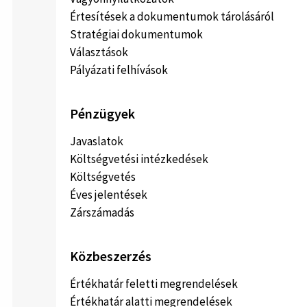
Értesítések a dokumentumok tárolásáról
Stratégiai dokumentumok
Választások
Pályázati felhívások
Pénzügyek
Javaslatok
Költségvetési intézkedések
Költségvetés
Éves jelentések
Zárszámadás
Közbeszerzés
Értékhatár feletti megrendelések
Értékhatár alatti megrendelések