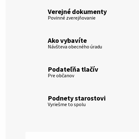
Verejné dokumenty
Povinné zverejňovanie
Ako vybavíte
Návšteva obecného úradu
Podateľňa tlačív
Pre občanov
Podnety starostovi
Vyriešme to spolu