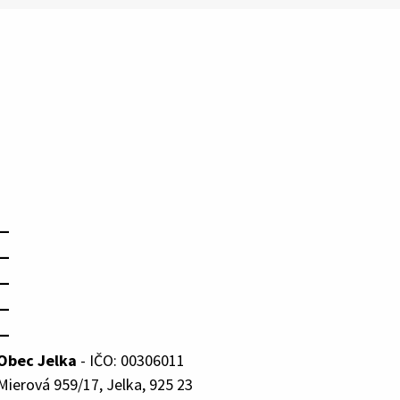
—
—
—
—
—
Obec Jelka
- IČO: 00306011
Mierová 959/17, Jelka, 925 23