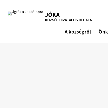
Ugrás
a
RSS
Oldaltérkép
Nyomtatás
JÓKA
tartalomra
KÖZSÉG HIVATALOS OLDALA
A községről
Önk