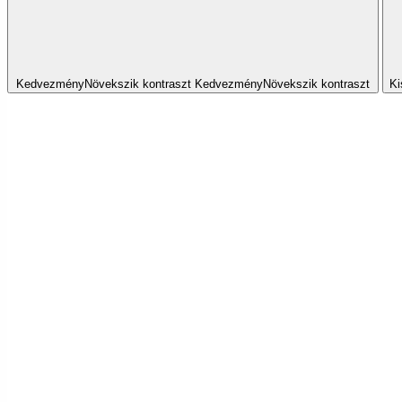
Kedvezmény
Növekszik
kontraszt
Kedvezmény
Növekszik
kontraszt
Ki