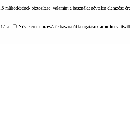
lő működésének biztosítása, valamint a használat névtelen elemzése é
ítása.
Névtelen elemzés
A felhasználói látogatások
anonim
statiszt