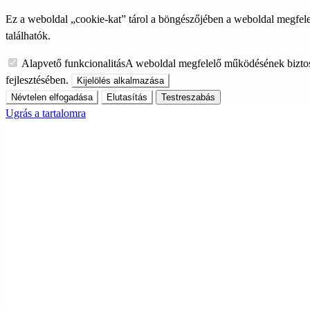
Ez a weboldal „cookie-kat” tárol a böngészőjében a weboldal megfele
találhatók.
Alapvető funkcionalitás
A weboldal megfelelő működésének biztos
fejlesztésében.
Kijelölés alkalmazása
Névtelen elfogadása
Elutasítás
Testreszabás
Ugrás a tartalomra