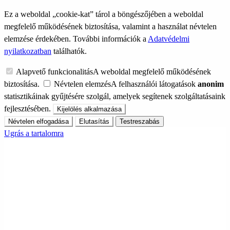
Ez a weboldal „cookie-kat” tárol a böngészőjében a weboldal
megfelelő működésének biztosítása, valamint a használat névtelen
elemzése érdekében. További információk a
Adatvédelmi
nyilatkozatban
találhatók.
Alapvető funkcionalitás
A weboldal megfelelő működésének
biztosítása.
Névtelen elemzés
A felhasználói látogatások
anonim
statisztikáinak gyűjtésére szolgál, amelyek segítenek szolgáltatásaink
fejlesztésében.
Kijelölés alkalmazása
Névtelen elfogadása
Elutasítás
Testreszabás
Ugrás a tartalomra