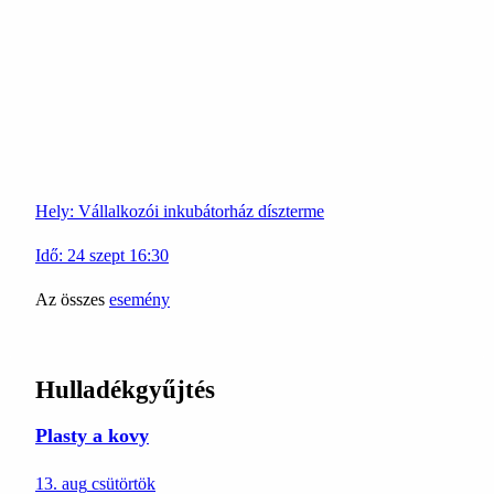
Hely:
Vállalkozói inkubátorház díszterme
Idő:
24
szept
16:30
Az összes
esemény
Hulladékgyűjtés
Plasty a kovy
13. aug
csütörtök