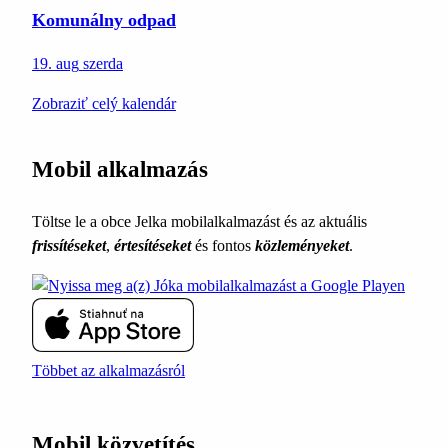
Komunálny odpad
19. aug
szerda
Zobraziť celý kalendár
Mobil alkalmazás
Töltse le a obce Jelka mobilalkalmazást és az aktuális
frissítéseket
,
értesítéseket
és fontos
közleményeket
.
Többet az alkalmazásról
Mobil közvetítés