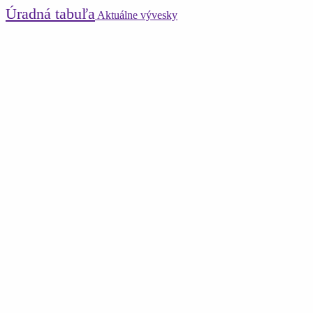
Úradná tabuľa
Aktuálne vývesky