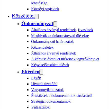
lehetősége
Községi projektek
Közzététel
Önkormányzat
Általános érvényű rendeletek, javaslatok
Meghívók az önkormányzati ülésekre
Önkormányzati határozatok
Közrendeletek
Általános érvenyű rendeletek
A képviselőtestület üléseinek jegyzőkönyvei
Képviselőtestületi ülések
Eltérően
Egyéb
Hivatali üzenőfal
Vagyonnyilatkozatok
Értesítések a dokumentumok tárolásáról
Stratégiai dokumentumok
Választások