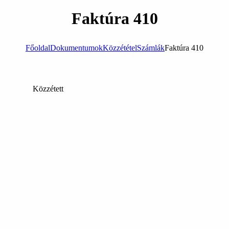
Faktúra 410
Főoldal
Dokumentumok
Közzététel
Számlák
Faktúra 410
Közzétett