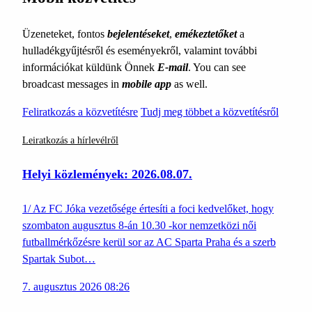
Üzeneteket, fontos
bejelentéseket
,
emékeztetőket
a
hulladékgyűjtésről és eseményekről, valamint további
információkat küldünk Önnek
E-mail
. You can see
broadcast messages in
mobile app
as well.
Feliratkozás a közvetítésre
Tudj meg többet a közvetítésről
Leiratkozás a hírlevélről
Helyi közlemények: 2026.08.07.
1/ Az FC Jóka vezetősége értesíti a foci kedvelőket, hogy
szombaton augusztus 8-án 10.30 -kor nemzetközi női
futballmérkőzésre kerül sor az AC Sparta Praha és a szerb
Spartak Subot…
7. augusztus 2026 08:26