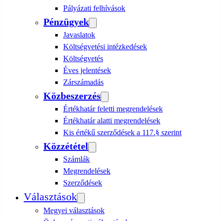
Pályázati felhívások
Pénzügyek
Javaslatok
Költségvetési intézkedések
Költségvetés
Éves jelentések
Zárszámadás
Közbeszerzés
Értékhatár feletti megrendelések
Értékhatár alatti megrendelések
Kis értékű szerződések a 117.§ szerint
Közzététel
Számlák
Megrendelések
Szerződések
Választások
Megyei választások