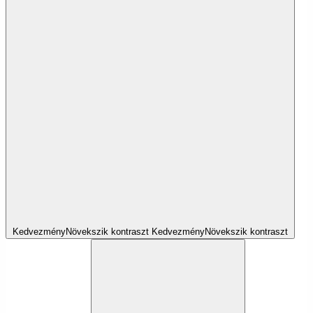
Kedvezmény
Növekszik
kontraszt
Kedvezmény
Növekszik
kontraszt