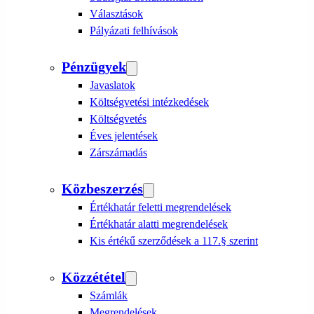
Választások
Pályázati felhívások
Pénzügyek
Javaslatok
Költségvetési intézkedések
Költségvetés
Éves jelentések
Zárszámadás
Közbeszerzés
Értékhatár feletti megrendelések
Értékhatár alatti megrendelések
Kis értékű szerződések a 117.§ szerint
Közzététel
Számlák
Megrendelések