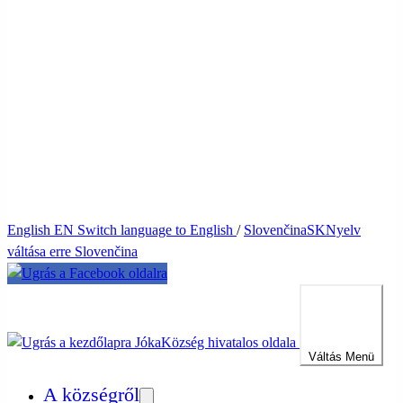
English
EN
Switch language to English
/
Slovenčina
SK
Nyelv
váltása erre Slovenčina
Jóka
Község hivatalos oldala
Váltás
Menü
A községről