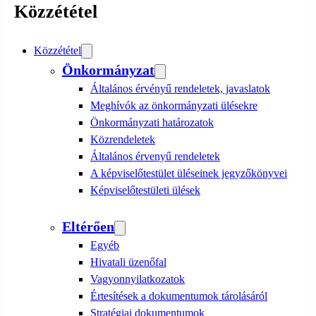
Közzététel
Közzététel
Önkormányzat
Általános érvényű rendeletek, javaslatok
Meghívók az önkormányzati ülésekre
Önkormányzati határozatok
Közrendeletek
Általános érvenyű rendeletek
A képviselőtestület üléseinek jegyzőkönyvei
Képviselőtestületi ülések
Eltérően
Egyéb
Hivatali üzenőfal
Vagyonnyilatkozatok
Értesítések a dokumentumok tárolásáról
Stratégiai dokumentumok