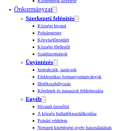
Köztemetők kezelése
Önkormányzat
Szerkezeti felépítés
Községi hivatal
Polgármester
Képviselőtestület
Községi főellenőr
Szakbizottságok
Ügyintézés
Instrukciók, tanácsok
Elektronikus formanyomtatványok
Illetékszabályozás
Kérelmek és panaszok feldolgozása
Egyéb
Hivatali üzenőfal
A község hulladékgazdálkodása
Polgári védelem
Nemzeti kisebbségi nyelv használatának