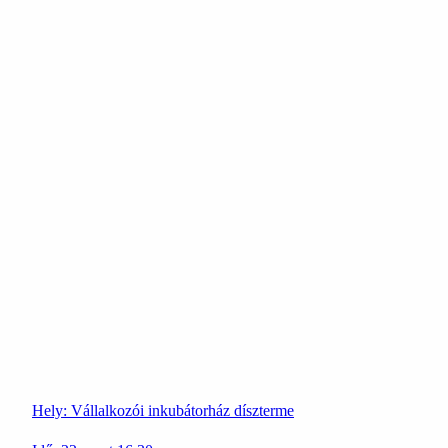
Hely:
Vállalkozói inkubátorház díszterme