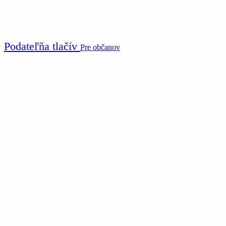
Podateľňa tlačív
Pre občanov