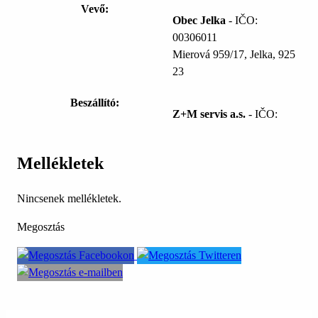
Vevő:
Obec Jelka
- IČO:
00306011
Mierová 959/17, Jelka, 925
23
Beszállító:
Z+M servis a.s.
- IČO:
Mellékletek
Nincsenek mellékletek.
Megosztás