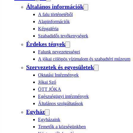
Általános információk
A falu történetéből
Alapinformációk
Képgaléria
Szabadidős tevékenységek
Érdekes tények
Falunk nevezetességei
A jókai cölöpös vízimalom és szabadtéri múzeum
Szervezetek és egyesületek
Oktatási Intézmények
Jókai Szó
ÖTT JÓKA
Egészségügyi intézmények
Általános szolgáltatások
Egyház
Egyházaink
Temetők a községünkben