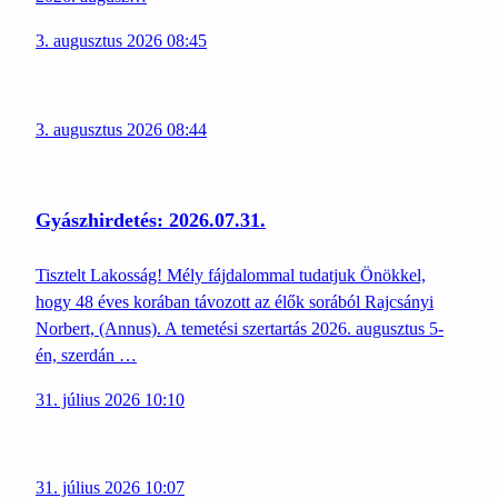
3. augusztus 2026 08:45
3. augusztus 2026 08:44
Gyászhirdetés: 2026.07.31.
Tisztelt Lakosság! Mély fájdalommal tudatjuk Önökkel,
hogy 48 éves korában távozott az élők sorából Rajcsányi
Norbert, (Annus). A temetési szertartás 2026. augusztus 5-
én, szerdán …
31. július 2026 10:10
31. július 2026 10:07