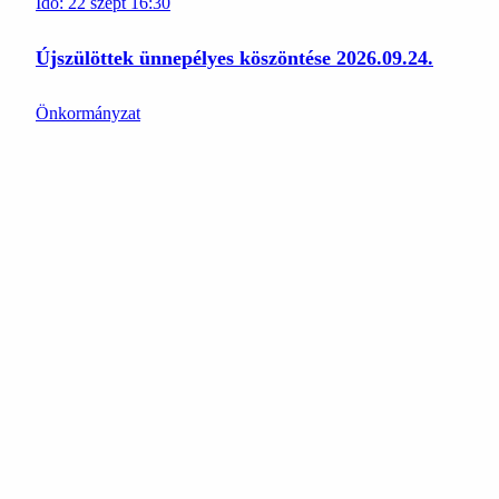
Idő:
22
szept
16:30
Újszülöttek ünnepélyes köszöntése 2026.09.24.
Önkormányzat