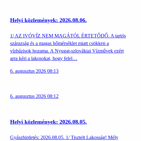
Helyi közlemények: 2026.08.06.
1/ AZ IVÓVÍZ NEM MAGÁTÓL ÉRTETŐDŐ. A tartós
szárazság és a magas hőmérséklet miatt csökken a
vízbázisok hozama. A Nyugat-szlovákiai Vízművek ezért
arra kéri a lakosokat, hogy felel…
6. augusztus 2026 08:13
6. augusztus 2026 08:12
Helyi közlemények: 2026.08.05.
Gyászhirdetés: 2026.08.05. 1/ Tisztelt Lakosság! Mély