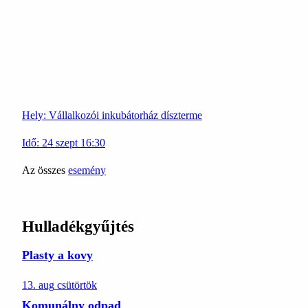
Hely:
Vállalkozói inkubátorház díszterme
Idő:
24
szept
16:30
Az összes
esemény
Hulladékgyűjtés
Plasty a kovy
13. aug
csütörtök
Komunálny odpad