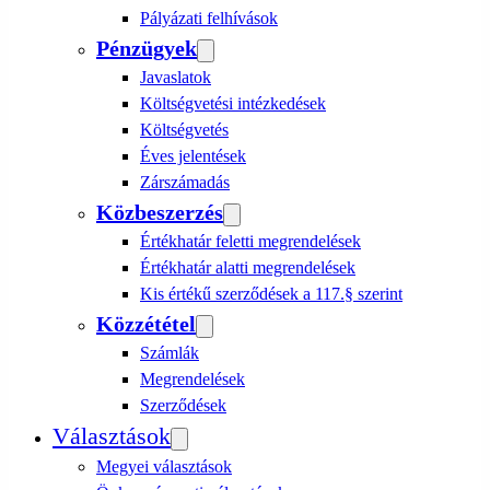
Pályázati felhívások
Pénzügyek
Javaslatok
Költségvetési intézkedések
Költségvetés
Éves jelentések
Zárszámadás
Közbeszerzés
Értékhatár feletti megrendelések
Értékhatár alatti megrendelések
Kis értékű szerződések a 117.§ szerint
Közzététel
Számlák
Megrendelések
Szerződések
Választások
Megyei választások