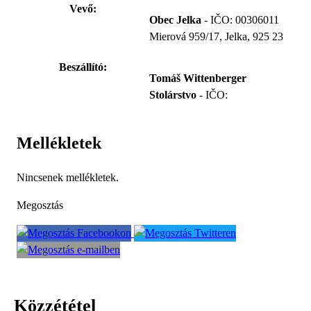
Vevő:
Obec Jelka
- IČO: 00306011
Mierová 959/17, Jelka, 925 23
Beszállító:
Tomáš Wittenberger
Stolárstvo
- IČO:
Mellékletek
Nincsenek mellékletek.
Megosztás
Közzététel