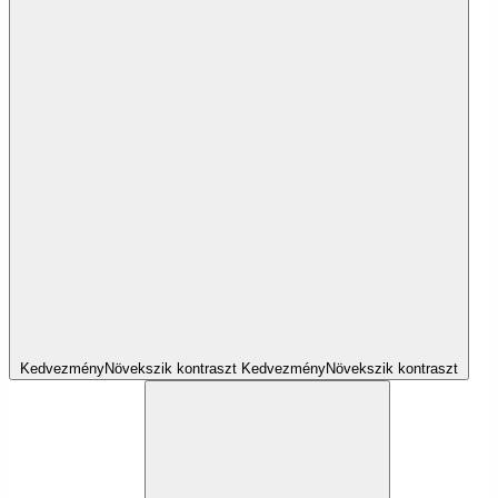
Kedvezmény
Növekszik
kontraszt
Kedvezmény
Növekszik
kontraszt