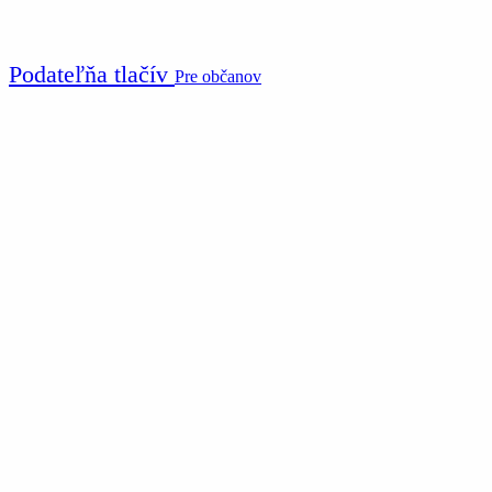
Podateľňa tlačív
Pre občanov