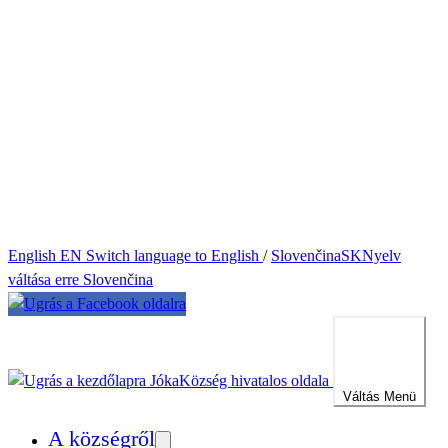
English
EN
Switch language to English
/
Slovenčina
SK
Nyelv
váltása erre Slovenčina
Jóka
Község hivatalos oldala
Váltás
Menü
A községről