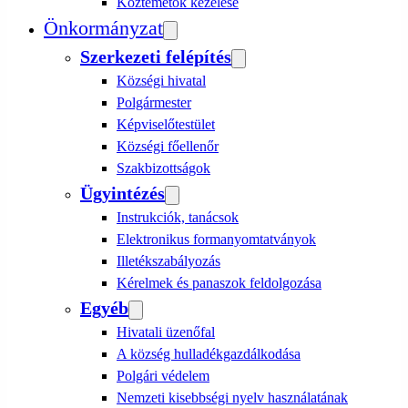
Köztemetők kezelése
Önkormányzat
Szerkezeti felépítés
Községi hivatal
Polgármester
Képviselőtestület
Községi főellenőr
Szakbizottságok
Ügyintézés
Instrukciók, tanácsok
Elektronikus formanyomtatványok
Illetékszabályozás
Kérelmek és panaszok feldolgozása
Egyéb
Hivatali üzenőfal
A község hulladékgazdálkodása
Polgári védelem
Nemzeti kisebbségi nyelv használatának