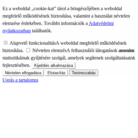
Ez a weboldal „cookie-kat” tárol a böngészőjében a weboldal
megfelelő működésének biztosítása, valamint a használat névtelen
elemzése érdekében. További információk a
Adatvédelmi
nyilatkozatban
találhatók.
Alapvető funkcionalitás
A weboldal megfelelő működésének
biztosítása.
Névtelen elemzés
A felhasználói látogatások
anonim
statisztikáinak gyűjtésére szolgál, amelyek segítenek szolgáltatásaink
fejlesztésében.
Kijelölés alkalmazása
Névtelen elfogadása
Elutasítás
Testreszabás
Ugrás a tartalomra