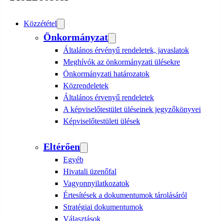
Közzététel
Önkormányzat
Általános érvényű rendeletek, javaslatok
Meghívók az önkormányzati ülésekre
Önkormányzati határozatok
Közrendeletek
Általános érvenyű rendeletek
A képviselőtestület üléseinek jegyzőkönyvei
Képviselőtestületi ülések
Eltérően
Egyéb
Hivatali üzenőfal
Vagyonnyilatkozatok
Értesítések a dokumentumok tárolásáról
Stratégiai dokumentumok
Választások