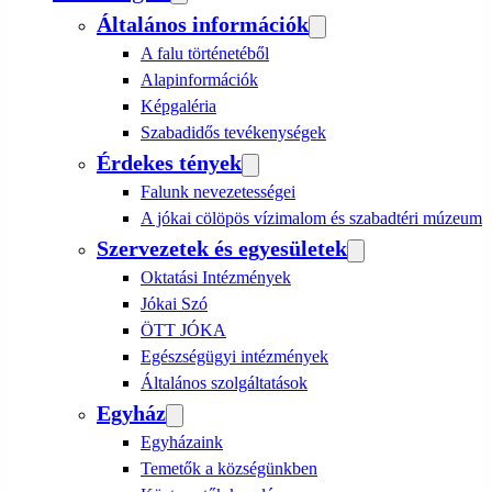
Általános információk
A falu történetéből
Alapinformációk
Képgaléria
Szabadidős tevékenységek
Érdekes tények
Falunk nevezetességei
A jókai cölöpös vízimalom és szabadtéri múzeum
Szervezetek és egyesületek
Oktatási Intézmények
Jókai Szó
ÖTT JÓKA
Egészségügyi intézmények
Általános szolgáltatások
Egyház
Egyházaink
Temetők a községünkben