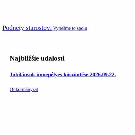
Podnety starostovi
Vyriešme to spolu
Najbližšie udalosti
Jubilánsok ünnepélyes köszöntése 2026.09.22.
Önkormányzat