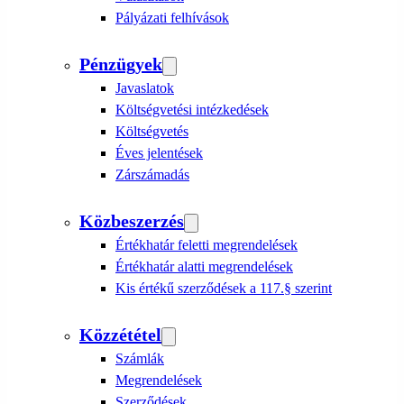
Pályázati felhívások
Pénzügyek
Javaslatok
Költségvetési intézkedések
Költségvetés
Éves jelentések
Zárszámadás
Közbeszerzés
Értékhatár feletti megrendelések
Értékhatár alatti megrendelések
Kis értékű szerződések a 117.§ szerint
Közzététel
Számlák
Megrendelések
Szerződések