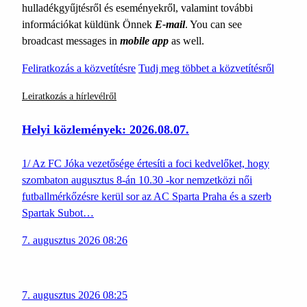
hulladékgyűjtésről és eseményekről, valamint további
információkat küldünk Önnek
E-mail
. You can see
broadcast messages in
mobile app
as well.
Feliratkozás a közvetítésre
Tudj meg többet a közvetítésről
Leiratkozás a hírlevélről
Helyi közlemények: 2026.08.07.
1/ Az FC Jóka vezetősége értesíti a foci kedvelőket, hogy
szombaton augusztus 8-án 10.30 -kor nemzetközi női
futballmérkőzésre kerül sor az AC Sparta Praha és a szerb
Spartak Subot…
7. augusztus 2026 08:26
7. augusztus 2026 08:25