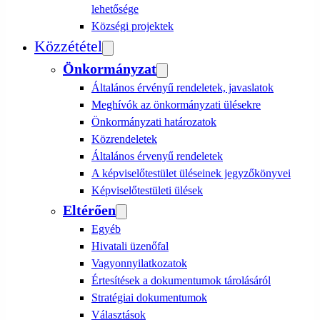
lehetősége
Községi projektek
Közzététel
Önkormányzat
Általános érvényű rendeletek, javaslatok
Meghívók az önkormányzati ülésekre
Önkormányzati határozatok
Közrendeletek
Általános érvenyű rendeletek
A képviselőtestület üléseinek jegyzőkönyvei
Képviselőtestületi ülések
Eltérően
Egyéb
Hivatali üzenőfal
Vagyonnyilatkozatok
Értesítések a dokumentumok tárolásáról
Stratégiai dokumentumok
Választások