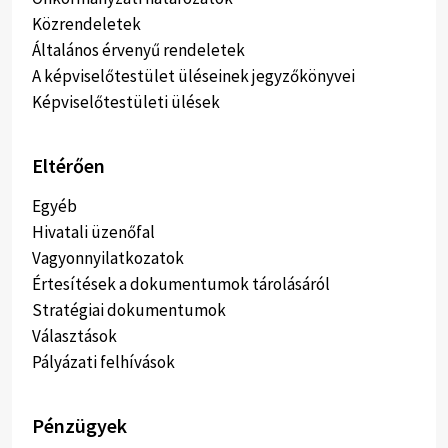
Közrendeletek
Általános érvenyű rendeletek
A képviselőtestület üléseinek jegyzőkönyvei
Képviselőtestületi ülések
Eltérően
Egyéb
Hivatali üzenőfal
Vagyonnyilatkozatok
Értesítések a dokumentumok tárolásáról
Stratégiai dokumentumok
Választások
Pályázati felhívások
Pénzügyek