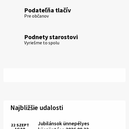
Podateľňa tlačív
Pre občanov
Podnety starostovi
Vyriešme to spolu
Najbližšie udalosti
Jubilánsok ünnepélyes
22
SZEPT