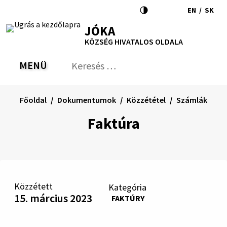
Ugrás
EN
/
SK
a
Switch
Nyel
RSS
Oldaltérkép
Nyomtatás
Növekszik
Kisebb
Nagyobb
JÓKA
tartalomra
language
vált
kontraszt
betűméret
betűméret
KÖZSÉG HIVATALOS OLDALA
to
erre
English
Slov
MENÜ
VÁLTÁS
Keresés:
Nyú
be
a
Főoldal
Dokumentumok
Közzététel
Számlák
ker
űrl
Faktúra
Közzétett
Kategória
15. március 2023
FAKTÚRY