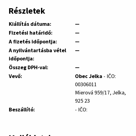
Részletek
Kiállítás dátuma:
—
Fizetési határidő:
—
A fizetés időpontja:
—
A nyilvántartásba vétel
—
időpontja:
Összeg DPH-val:
—
Vevő:
Obec Jelka
- IČO:
00306011
Mierová 959/17, Jelka,
925 23
Beszállító:
- IČO: