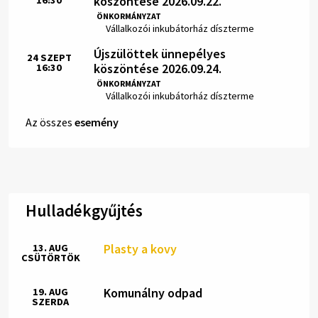
köszöntése 2026.09.22.
16:30
Idő:
ÖNKORMÁNYZAT
Hely:
Vállalkozói inkubátorház díszterme
Újszülöttek ünnepélyes
24
SZEPT
köszöntése 2026.09.24.
16:30
Idő:
ÖNKORMÁNYZAT
Hely:
Vállalkozói inkubátorház díszterme
Az összes
esemény
Hulladékgyűjtés
Plasty a kovy
13. AUG
CSÜTÖRTÖK
Komunálny odpad
19. AUG
SZERDA