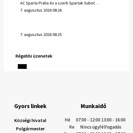
AC Sparta Praha és a szerb Spartak Subot…
7. augusztus 2026 08:26
7. augusztus 2026 08:25
Régebbi üzenetek
Helyi közlemények: 2026.08.06.
1/ AZ IVÓVÍZ NEM MAGÁTÓL ÉRTETŐDŐ. A tartós
szárazság és a magas hőmérséklet miatt csökken a
vízbázisok hozama. A Nyugat-szlovákiai Vízművek
ezért arra kéri a lakosokat, hogy felel…
6. augusztus 2026 08:13
Gyors linkek
Munkaidő
6. augusztus 2026 08:12
Hé
07:00 - 12:00 13:00 - 16:00
Községi hivatal
Ke
Nincs ügyfélfogadás
Polgármester