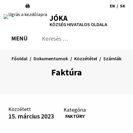
Ugrás
EN
/
SK
a
Switch
Nyel
RSS
Oldaltérkép
Nyomtatás
Növekszik
Kisebb
Nagyobb
JÓKA
tartalomra
language
vált
kontraszt
betűméret
betűméret
KÖZSÉG HIVATALOS OLDALA
to
erre
English
Slov
MENÜ
VÁLTÁS
Keresés:
Nyú
be
a
Főoldal
Dokumentumok
Közzététel
Számlák
ker
űrl
Faktúra
Közzétett
Kategória
15. március 2023
FAKTÚRY