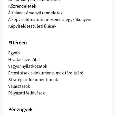
Közrendeletek
Általános érvenyű rendeletek
A képviselőtestület üléseinek jegyzőkönyvei
Képviselőtestületi ülések
Eltérően
Egyéb
Hivatali üzenőfal
Vagyonnyilatkozatok
Értesítések a dokumentumok tárolásáról
Stratégiai dokumentumok
Választások
Pályázati felhívások
Pénzügyek