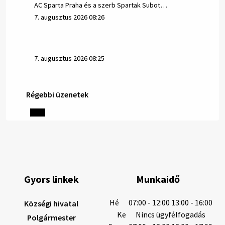
AC Sparta Praha és a szerb Spartak Subot…
7. augusztus 2026 08:26
7. augusztus 2026 08:25
Régebbi üzenetek
Helyi közlemények: 2026.08.06.
1/ AZ IVÓVÍZ NEM MAGÁTÓL ÉRTETŐDŐ. A tartós
szárazság és a magas hőmérséklet miatt csökken a
vízbázisok hozama. A Nyugat-szlovákiai Vízművek
ezért arra kéri a lakosokat, hogy felel…
6. augusztus 2026 08:13
Gyors linkek
Munkaidő
6. augusztus 2026 08:12
Hé
07:00 - 12:00 13:00 - 16:00
Községi hivatal
Ke
Nincs ügyfélfogadás
Polgármester