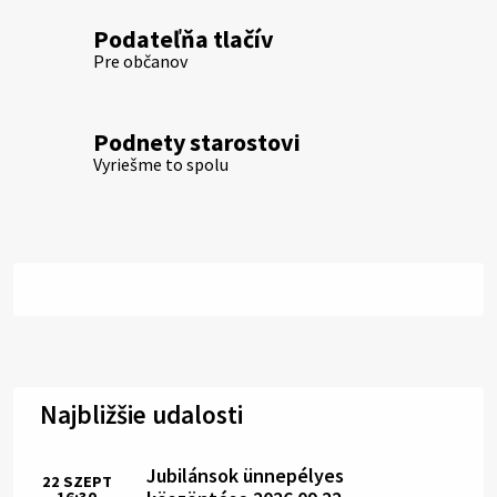
Podateľňa tlačív
Pre občanov
Podnety starostovi
Vyriešme to spolu
Najbližšie udalosti
Jubilánsok ünnepélyes
22
SZEPT