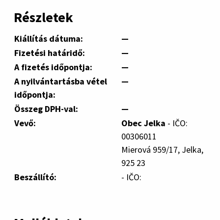
Részletek
Kiállítás dátuma:
—
Fizetési határidő:
—
A fizetés időpontja:
—
A nyilvántartásba vétel
—
időpontja:
Összeg DPH-val:
—
Vevő:
Obec Jelka
- IČO:
00306011
Mierová 959/17, Jelka,
925 23
Beszállító:
- IČO: