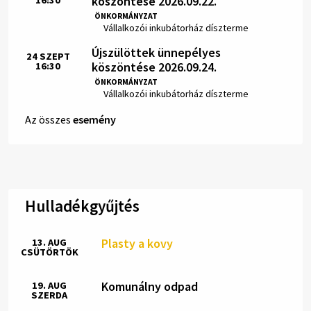
köszöntése 2026.09.22.
16:30
Idő:
ÖNKORMÁNYZAT
Hely:
Vállalkozói inkubátorház díszterme
Újszülöttek ünnepélyes
24
SZEPT
köszöntése 2026.09.24.
16:30
Idő:
ÖNKORMÁNYZAT
Hely:
Vállalkozói inkubátorház díszterme
Az összes
esemény
Hulladékgyűjtés
Plasty a kovy
13. AUG
CSÜTÖRTÖK
Komunálny odpad
19. AUG
SZERDA