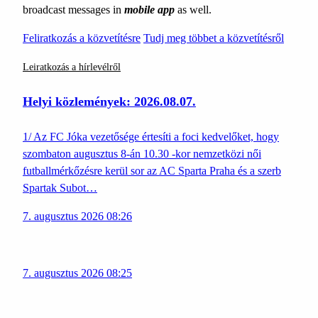
broadcast messages in
mobile app
as well.
Feliratkozás a közvetítésre
Tudj meg többet a közvetítésről
Leiratkozás a hírlevélről
Helyi közlemények: 2026.08.07.
1/ Az FC Jóka vezetősége értesíti a foci kedvelőket, hogy
szombaton augusztus 8-án 10.30 -kor nemzetközi női
futballmérkőzésre kerül sor az AC Sparta Praha és a szerb
Spartak Subot…
7. augusztus 2026 08:26
7. augusztus 2026 08:25