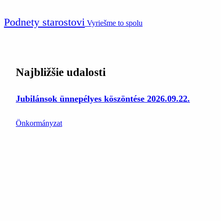
Podnety starostovi
Vyriešme to spolu
Najbližšie udalosti
Jubilánsok ünnepélyes köszöntése 2026.09.22.
Önkormányzat