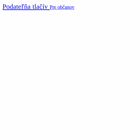
Podateľňa tlačív
Pre občanov