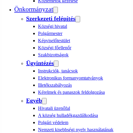
Köztemetők kezelése
Önkormányzat
Szerkezeti felépítés
Községi hivatal
Polgármester
Képviselőtestület
Községi főellenőr
Szakbizottságok
Ügyintézés
Instrukciók, tanácsok
Elektronikus formanyomtatványok
Illetékszabályozás
Kérelmek és panaszok feldolgozása
Egyéb
Hivatali üzenőfal
A község hulladékgazdálkodása
Polgári védelem
Nemzeti kisebbségi nyelv használatának