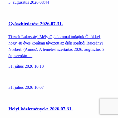
3. augusztus 2026 08:44
Gyászhirdetés: 2026.07.31.
Tisztelt Lakosság! Mély fájdalommal tudatjuk Önökkel,
hogy 48 éves korában távozott az élők sorából Rajcsányi
Norbert, (Annus). A temetési szertartás 2026. augusztus 5-
én, szerdán …
31. július 2026 10:10
31. július 2026 10:07
Helyi közlemények: 2026.07.31.