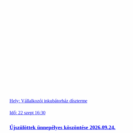
Hely:
Vállalkozói inkubátorház díszterme
Idő:
22
szept
16:30
Újszülöttek ünnepélyes köszöntése 2026.09.24.