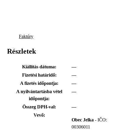
Faktúry
Részletek
Kiállítás dátuma:
—
Fizetési határidő:
—
A fizetés időpontja:
—
A nyilvántartásba vétel
—
időpontja:
Összeg DPH-val:
—
Vevő:
Obec Jelka
- IČO:
00306011