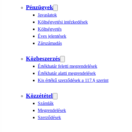
Pénzügyek
Javaslatok
Költségvetési intézkedések
Költségvetés
Éves jelentések
Zárszámadás
Közbeszerzés
Értékhatár feletti megrendelések
Értékhatár alatti megrendelések
Kis értékű szerződések a 117.§ szerint
Közzététel
Számlák
Megrendelések
Szerződések