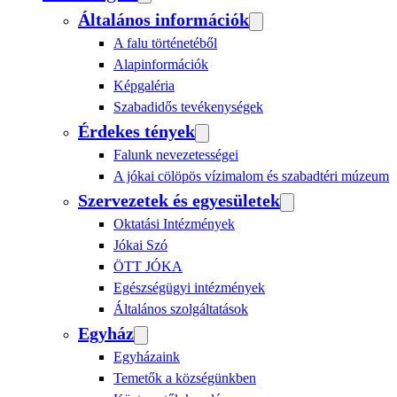
Általános információk
A falu történetéből
Alapinformációk
Képgaléria
Szabadidős tevékenységek
Érdekes tények
Falunk nevezetességei
A jókai cölöpös vízimalom és szabadtéri múzeum
Szervezetek és egyesületek
Oktatási Intézmények
Jókai Szó
ÖTT JÓKA
Egészségügyi intézmények
Általános szolgáltatások
Egyház
Egyházaink
Temetők a községünkben