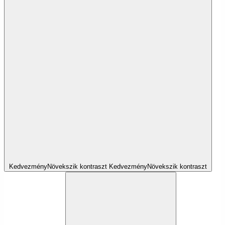
Kedvezmény
Növekszik
kontraszt
Kedvezmény
Növekszik
kontraszt