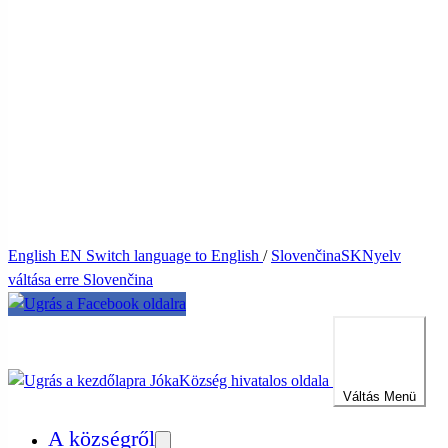
English
EN
Switch language to English
/
Slovenčina
SK
Nyelv
váltása erre Slovenčina
Jóka
Község hivatalos oldala
Váltás
Menü
A községről