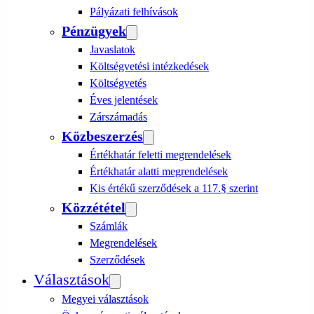
Pályázati felhívások
Pénzügyek
Javaslatok
Költségvetési intézkedések
Költségvetés
Éves jelentések
Zárszámadás
Közbeszerzés
Értékhatár feletti megrendelések
Értékhatár alatti megrendelések
Kis értékű szerződések a 117.§ szerint
Közzététel
Számlák
Megrendelések
Szerződések
Választások
Megyei választások