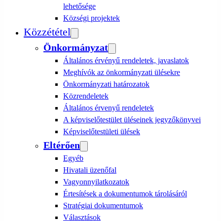
lehetősége
Községi projektek
Közzététel
Önkormányzat
Általános érvényű rendeletek, javaslatok
Meghívók az önkormányzati ülésekre
Önkormányzati határozatok
Közrendeletek
Általános érvenyű rendeletek
A képviselőtestület üléseinek jegyzőkönyvei
Képviselőtestületi ülések
Eltérően
Egyéb
Hivatali üzenőfal
Vagyonnyilatkozatok
Értesítések a dokumentumok tárolásáról
Stratégiai dokumentumok
Választások