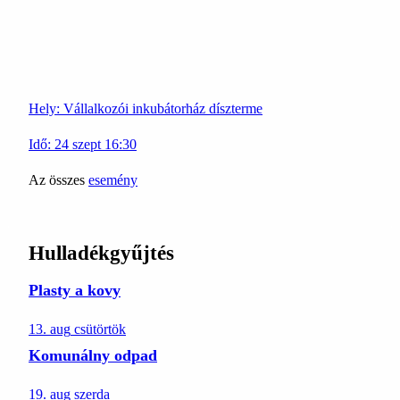
Hely:
Vállalkozói inkubátorház díszterme
Idő:
24
szept
16:30
Az összes
esemény
Hulladékgyűjtés
Plasty a kovy
13. aug
csütörtök
Komunálny odpad
19. aug
szerda