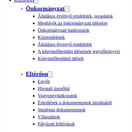
Közzététel
Önkormányzat
Általános érvényű rendeletek, javaslatok
Meghívók az önkormányzati ülésekre
Önkormányzati határozatok
Közrendeletek
Általános érvenyű rendeletek
A képviselőtestület üléseinek jegyzőkönyvei
Képviselőtestületi ülések
Eltérően
Egyéb
Hivatali üzenőfal
Vagyonnyilatkozatok
Értesítések a dokumentumok tárolásáról
Stratégiai dokumentumok
Választások
Pályázati felhívások