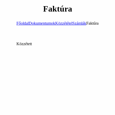
Faktúra
Főoldal
Dokumentumok
Közzététel
Számlák
Faktúra
Közzétett