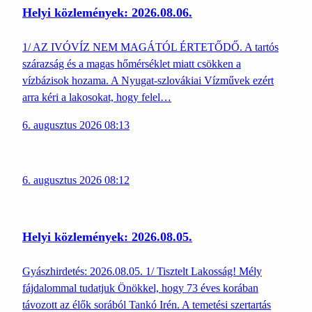
Helyi közlemények: 2026.08.06.
1/ AZ IVÓVÍZ NEM MAGÁTÓL ÉRTETŐDŐ. A tartós
szárazság és a magas hőmérséklet miatt csökken a
vízbázisok hozama. A Nyugat-szlovákiai Vízművek ezért
arra kéri a lakosokat, hogy felel…
6. augusztus 2026 08:13
6. augusztus 2026 08:12
Helyi közlemények: 2026.08.05.
Gyászhirdetés: 2026.08.05. 1/ Tisztelt Lakosság! Mély
fájdalommal tudatjuk Önökkel, hogy 73 éves korában
távozott az élők sorából Tankó Irén. A temetési szertartás