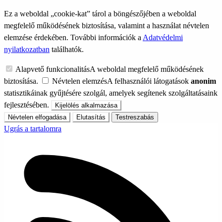
Ez a weboldal „cookie-kat” tárol a böngészőjében a weboldal
megfelelő működésének biztosítása, valamint a használat névtelen
elemzése érdekében. További információk a
Adatvédelmi
nyilatkozatban
találhatók.
Alapvető funkcionalitás
A weboldal megfelelő működésének
biztosítása.
Névtelen elemzés
A felhasználói látogatások
anonim
statisztikáinak gyűjtésére szolgál, amelyek segítenek szolgáltatásaink
fejlesztésében.
Kijelölés alkalmazása
Névtelen elfogadása
Elutasítás
Testreszabás
Ugrás a tartalomra