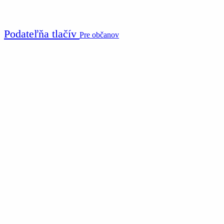
Podateľňa tlačív
Pre občanov