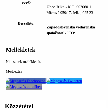
Vevő:
Obec Jelka
- IČO: 00306011
Mierová 959/17, Jelka, 925 23
Beszállító:
Západoslovenská vodárenská
spoločnosť
- IČO:
Mellékletek
Nincsenek mellékletek.
Megosztás
Közzététel