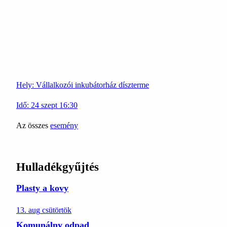
Hely:
Vállalkozói inkubátorház díszterme
Idő:
24
szept
16:30
Az összes
esemény
Hulladékgyűjtés
Plasty a kovy
13. aug
csütörtök
Komunálny odpad