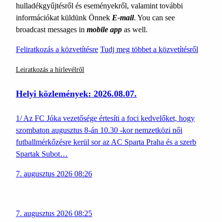
hulladékgyűjtésről és eseményekről, valamint további
információkat küldünk Önnek
E-mail
. You can see
broadcast messages in
mobile app
as well.
Feliratkozás a közvetítésre
Tudj meg többet a közvetítésről
Leiratkozás a hírlevélről
Helyi közlemények: 2026.08.07.
1/ Az FC Jóka vezetősége értesíti a foci kedvelőket, hogy
szombaton augusztus 8-án 10.30 -kor nemzetközi női
futballmérkőzésre kerül sor az AC Sparta Praha és a szerb
Spartak Subot…
7. augusztus 2026 08:26
7. augusztus 2026 08:25