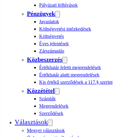
Pályázati felhívások
Pénzügyek
Javaslatok
Költségvetési intézkedések
Költségvetés
Éves jelentések
Zárszámadás
Közbeszerzés
Értékhatár feletti megrendelések
Értékhatár alatti megrendelések
Kis értékű szerződések a 117.§ szerint
Közzététel
Számlák
Megrendelések
Szerződések
Választások
Megyei választások