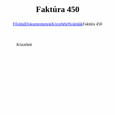
Faktúra 450
Főoldal
Dokumentumok
Közzététel
Számlák
Faktúra 450
Közzétett