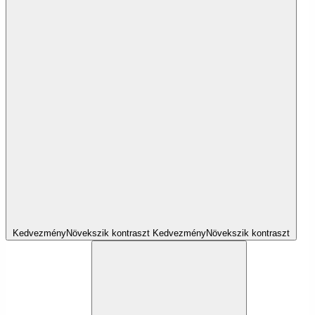
Kedvezmény
Növekszik
kontraszt
Kedvezmény
Növekszik
kontraszt