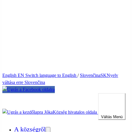
English
EN
Switch language to English
/
Slovenčina
SK
Nyelv
váltása erre Slovenčina
Jóka
Község hivatalos oldala
Váltás
Menü
A községről