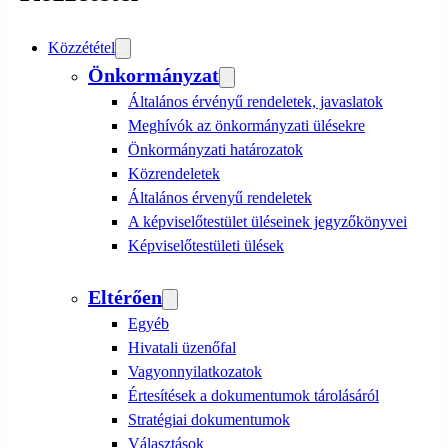
Közzététel
Önkormányzat
Általános érvényű rendeletek, javaslatok
Meghívók az önkormányzati ülésekre
Önkormányzati határozatok
Közrendeletek
Általános érvenyű rendeletek
A képviselőtestület üléseinek jegyzőkönyvei
Képviselőtestületi ülések
Eltérően
Egyéb
Hivatali üzenőfal
Vagyonnyilatkozatok
Értesítések a dokumentumok tárolásáról
Stratégiai dokumentumok
Választások