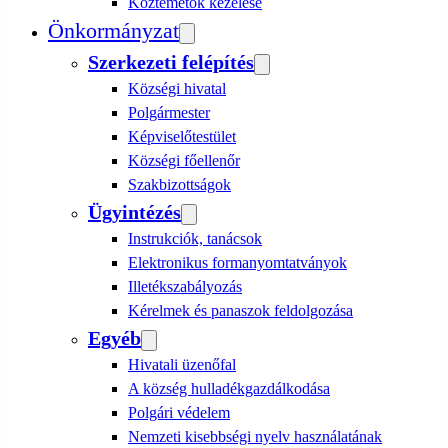
Köztemetők kezelése
Önkormányzat
Szerkezeti felépítés
Községi hivatal
Polgármester
Képviselőtestület
Községi főellenőr
Szakbizottságok
Ügyintézés
Instrukciók, tanácsok
Elektronikus formanyomtatványok
Illetékszabályozás
Kérelmek és panaszok feldolgozása
Egyéb
Hivatali üzenőfal
A község hulladékgazdálkodása
Polgári védelem
Nemzeti kisebbségi nyelv használatának