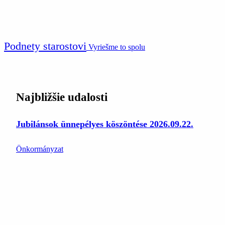
Podnety starostovi
Vyriešme to spolu
Najbližšie udalosti
Jubilánsok ünnepélyes köszöntése 2026.09.22.
Önkormányzat