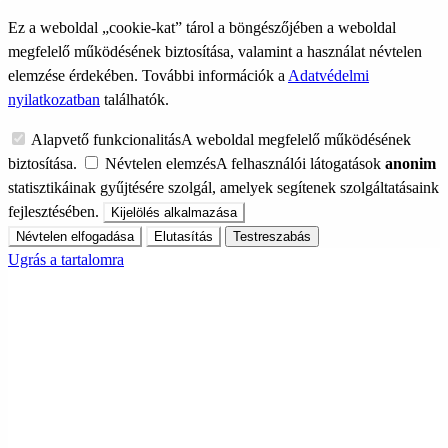
Ez a weboldal „cookie-kat” tárol a böngészőjében a weboldal
megfelelő működésének biztosítása, valamint a használat névtelen
elemzése érdekében. További információk a
Adatvédelmi
nyilatkozatban
találhatók.
Alapvető funkcionalitás
A weboldal megfelelő működésének
biztosítása.
Névtelen elemzés
A felhasználói látogatások
anonim
statisztikáinak gyűjtésére szolgál, amelyek segítenek szolgáltatásaink
fejlesztésében.
Kijelölés alkalmazása
Névtelen elfogadása
Elutasítás
Testreszabás
Ugrás a tartalomra