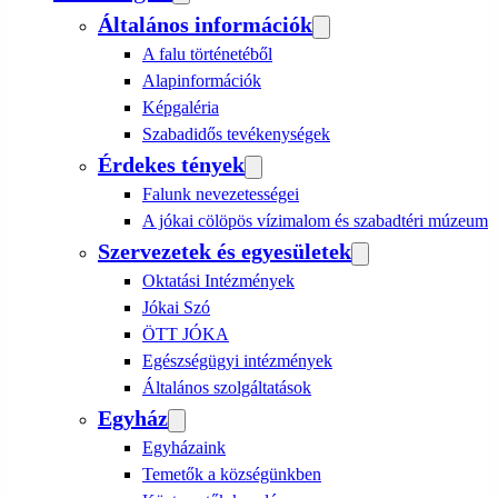
Általános információk
A falu történetéből
Alapinformációk
Képgaléria
Szabadidős tevékenységek
Érdekes tények
Falunk nevezetességei
A jókai cölöpös vízimalom és szabadtéri múzeum
Szervezetek és egyesületek
Oktatási Intézmények
Jókai Szó
ÖTT JÓKA
Egészségügyi intézmények
Általános szolgáltatások
Egyház
Egyházaink
Temetők a községünkben