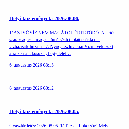
Helyi közlemények: 2026.08.06.
1/ AZ IVÓVÍZ NEM MAGÁTÓL ÉRTETŐDŐ. A tartós
szárazság és a magas hőmérséklet miatt csökken a
vízbázisok hozama. A Nyugat-szlovákiai Vízművek ezért
arra kéri a lakosokat, hogy felel…
6. augusztus 2026 08:13
6. augusztus 2026 08:12
Helyi közlemények: 2026.08.05.
Gyászhirdetés: 2026.08.05. 1/ Tisztelt Lakosság! Mély