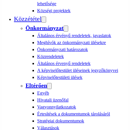
lehetősége
Községi projektek
Közzététel
Önkormányzat
Általános érvényű rendeletek, javaslatok
Meghívók az önkormányzati ülésekre
Önkormányzati határozatok
Közrendeletek
Általános érvenyű rendeletek
A képviselőtestület üléseinek jegyzőkönyvei
Képviselőtestületi ülések
Eltérően
Egyéb
Hivatali üzenőfal
Vagyonnyilatkozatok
Értesítések a dokumentumok tárolásáról
Stratégiai dokumentumok
Választások