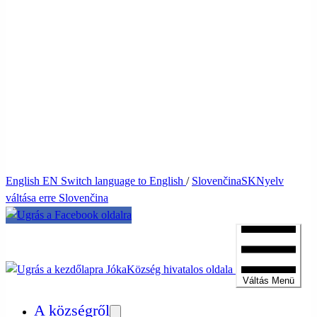
English
EN
Switch language to English
/
Slovenčina
SK
Nyelv
váltása erre Slovenčina
Jóka
Község hivatalos oldala
Váltás
Menü
A községről