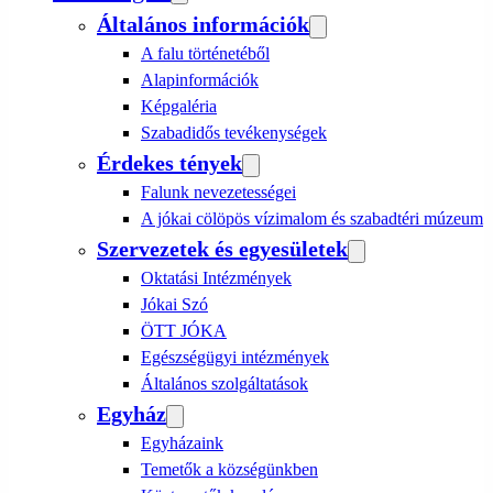
Általános információk
A falu történetéből
Alapinformációk
Képgaléria
Szabadidős tevékenységek
Érdekes tények
Falunk nevezetességei
A jókai cölöpös vízimalom és szabadtéri múzeum
Szervezetek és egyesületek
Oktatási Intézmények
Jókai Szó
ÖTT JÓKA
Egészségügyi intézmények
Általános szolgáltatások
Egyház
Egyházaink
Temetők a községünkben