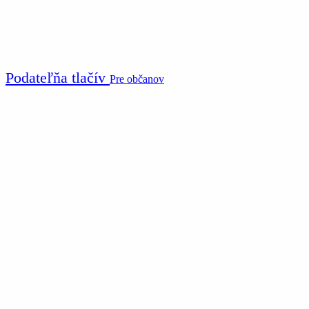
Podateľňa tlačív
Pre občanov