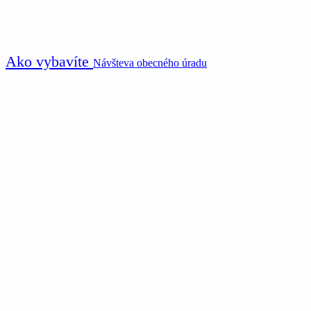
Ako vybavíte
Návšteva obecného úradu