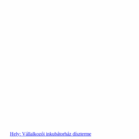
Hely:
Vállalkozói inkubátorház díszterme