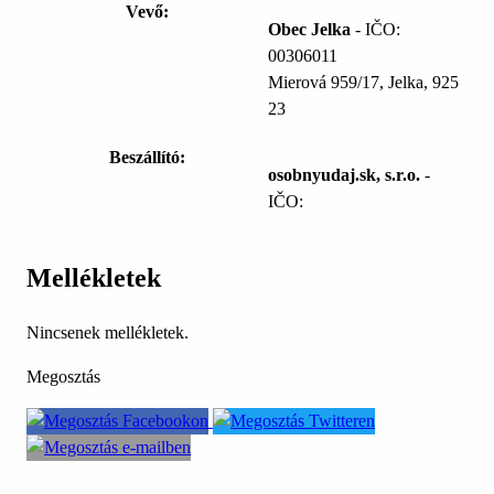
Vevő:
Obec Jelka
- IČO:
00306011
Mierová 959/17, Jelka, 925
23
Beszállító:
osobnyudaj.sk, s.r.o.
-
IČO:
Mellékletek
Nincsenek mellékletek.
Megosztás