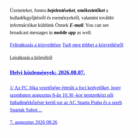
Üzeneteket, fontos
bejelentéseket
,
emékeztetőket
a
hulladékgyűjtésről és eseményekről, valamint további
információkat küldünk Önnek
E-mail
. You can see
broadcast messages in
mobile app
as well.
Feliratkozás a közvetítésre
Tudj meg többet a közvetítésről
Leiratkozás a hírlevélről
Helyi közlemények: 2026.08.07.
1/ Az FC Jóka vezetősége értesíti a foci kedvelőket, hogy
szombaton augusztus 8-án 10.30 -kor nemzetközi női
futballmérkőzésre kerül sor az AC Sparta Praha és a szerb
Spartak Subot…
7. augusztus 2026 08:26