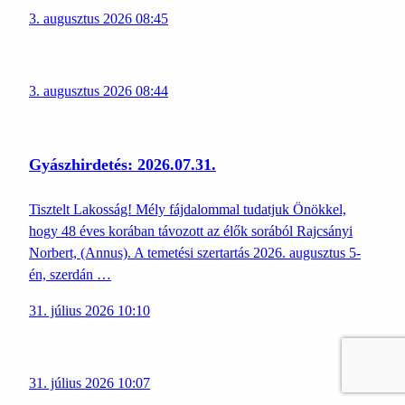
3. augusztus 2026 08:45
3. augusztus 2026 08:44
Gyászhirdetés: 2026.07.31.
Tisztelt Lakosság! Mély fájdalommal tudatjuk Önökkel,
hogy 48 éves korában távozott az élők sorából Rajcsányi
Norbert, (Annus). A temetési szertartás 2026. augusztus 5-
én, szerdán …
31. július 2026 10:10
31. július 2026 10:07