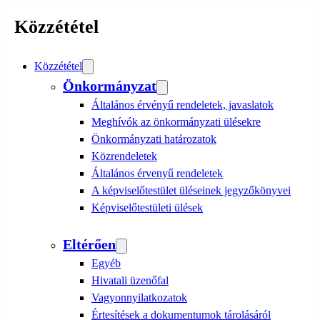
Közzététel
Közzététel
Önkormányzat
Általános érvényű rendeletek, javaslatok
Meghívók az önkormányzati ülésekre
Önkormányzati határozatok
Közrendeletek
Általános érvenyű rendeletek
A képviselőtestület üléseinek jegyzőkönyvei
Képviselőtestületi ülések
Eltérően
Egyéb
Hivatali üzenőfal
Vagyonnyilatkozatok
Értesítések a dokumentumok tárolásáról