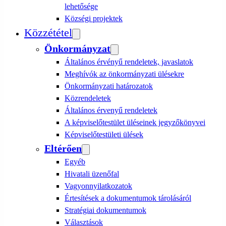
lehetősége
Községi projektek
Közzététel
Önkormányzat
Általános érvényű rendeletek, javaslatok
Meghívók az önkormányzati ülésekre
Önkormányzati határozatok
Közrendeletek
Általános érvenyű rendeletek
A képviselőtestület üléseinek jegyzőkönyvei
Képviselőtestületi ülések
Eltérően
Egyéb
Hivatali üzenőfal
Vagyonnyilatkozatok
Értesítések a dokumentumok tárolásáról
Stratégiai dokumentumok
Választások