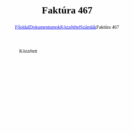
Faktúra 467
Főoldal
Dokumentumok
Közzététel
Számlák
Faktúra 467
Közzétett