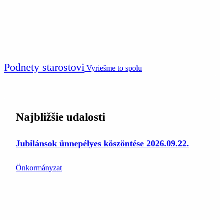
Podnety starostovi
Vyriešme to spolu
Najbližšie udalosti
Jubilánsok ünnepélyes köszöntése 2026.09.22.
Önkormányzat