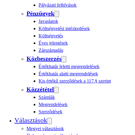
Pályázati felhívások
Pénzügyek
Javaslatok
Költségvetési intézkedések
Költségvetés
Éves jelentések
Zárszámadás
Közbeszerzés
Értékhatár feletti megrendelések
Értékhatár alatti megrendelések
Kis értékű szerződések a 117.§ szerint
Közzététel
Számlák
Megrendelések
Szerződések
Választások
Megyei választások