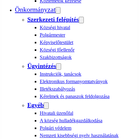
Köztemetők kezelése
Önkormányzat
Szerkezeti felépítés
Községi hivatal
Polgármester
Képviselőtestület
Községi főellenőr
Szakbizottságok
Ügyintézés
Instrukciók, tanácsok
Elektronikus formanyomtatványok
Illetékszabályozás
Kérelmek és panaszok feldolgozása
Egyéb
Hivatali üzenőfal
A község hulladékgazdálkodása
Polgári védelem
Nemzeti kisebbségi nyelv használatának