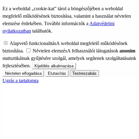
Ez a weboldal „cookie-kat” tárol a böngészőjében a weboldal
megfelelő működésének biztosítása, valamint a használat névtelen
elemzése érdekében. További információk a
Adatvédelmi
nyilatkozatban
találhatók.
Alapvető funkcionalitás
A weboldal megfelelő működésének
biztosítása.
Névtelen elemzés
A felhasználói látogatások
anonim
statisztikáinak gyűjtésére szolgál, amelyek segítenek szolgáltatásaink
fejlesztésében.
Kijelölés alkalmazása
Névtelen elfogadása
Elutasítás
Testreszabás
Ugrás a tartalomra