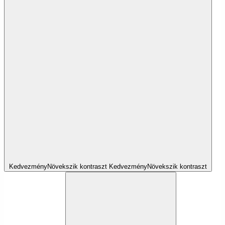
Kedvezmény
Növekszik
kontraszt
Kedvezmény
Növekszik
kontraszt