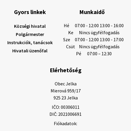
Gyors linkek
Munkaidő
6. augusztus 2026 08:12
Hé
07:00 - 12:00 13:00 - 16:00
Községi hivatal
Ke
Nincs ügyfélfogadás
Polgármester
Sze
07:00 - 12:00 13:00 - 17:00
Instrukciók, tanácsok
Helyi közlemények: 2026.08.05.
Csüt
Nincs ügyfélfogadás
Hivatali üzenőfal
Gyászhirdetés: 2026.08.05. 1/ Tisztelt Lakosság!
Pé
07:00 – 12:30
Mély fájdalommal tudatjuk Önökkel, hogy 73 éves
korában távozott az élők sorából Tankó Irén. A
Elérhetőség
temetési szertartás 2026. augusztus …
5. augusztus 2026 13:10
Obec Jelka

Mierová 959/17

925 23 Jelka
5. augusztus 2026 12:59
IČO: 00306011
DIČ: 2021006691
Fiókadatok:
Helyi közlemények: 2026.08.03.