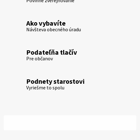
Povinné zverejňovanie
Ako vybavíte
Návšteva obecného úradu
Podateľňa tlačív
Pre občanov
Podnety starostovi
Vyriešme to spolu