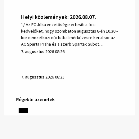
Helyi közlemények: 2026.08.07.
1/ Az FC Jóka vezetősége értesíti a foci
kedvelőket, hogy szombaton augusztus 8-án 10.30 -
kor nemzetközi női futballmérkőzésre kerül sor az
AC Sparta Praha és a szerb Spartak Subot…
7. augusztus 2026 08:26
7. augusztus 2026 08:25
Régebbi üzenetek
Helyi közlemények: 2026.08.06.
1/ AZ IVÓVÍZ NEM MAGÁTÓL ÉRTETŐDŐ. A tartós
szárazság és a magas hőmérséklet miatt csökken a
vízbázisok hozama. A Nyugat-szlovákiai Vízművek
ezért arra kéri a lakosokat, hogy felel…
6. augusztus 2026 08:13