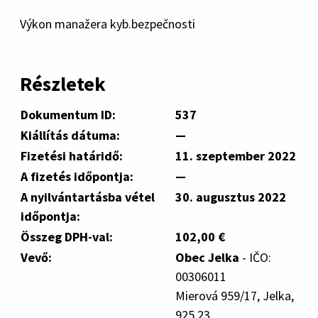
Výkon manažera kyb.bezpečnosti
Részletek
Dokumentum ID:
537
Kiállítás dátuma:
—
Fizetési határidő:
11. szeptember 2022
A fizetés időpontja:
—
A nyilvántartásba vétel
30. augusztus 2022
időpontja:
Összeg DPH-val:
102,00 €
Vevő:
Obec Jelka
- IČO:
00306011
Mierová 959/17, Jelka,
925 23