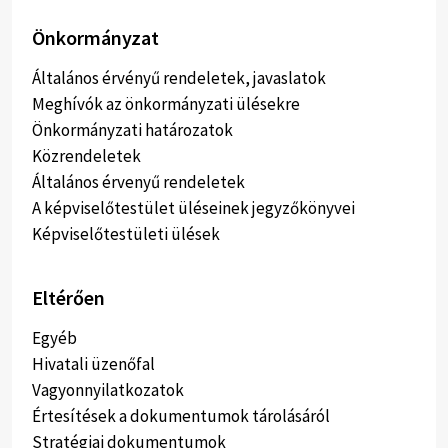
Önkormányzat
Általános érvényű rendeletek, javaslatok
Meghívók az önkormányzati ülésekre
Önkormányzati határozatok
Közrendeletek
Általános érvenyű rendeletek
A képviselőtestület üléseinek jegyzőkönyvei
Képviselőtestületi ülések
Eltérően
Egyéb
Hivatali üzenőfal
Vagyonnyilatkozatok
Értesítések a dokumentumok tárolásáról
Stratégiai dokumentumok