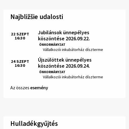
Najbližšie udalosti
Jubilánsok ünnepélyes
22
SZEPT
köszöntése 2026.09.22.
16:30
Idő:
ÖNKORMÁNYZAT
Hely:
Vállalkozói inkubátorház díszterme
Újszülöttek ünnepélyes
24
SZEPT
köszöntése 2026.09.24.
16:30
Idő:
ÖNKORMÁNYZAT
Hely:
Vállalkozói inkubátorház díszterme
Az összes
esemény
Hulladékgyűjtés