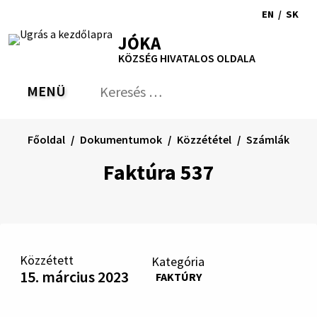
Ugrás
EN
/
SK
a
Switch
Nyel
RSS
Oldaltérkép
Nyomtatás
Növekszik
Kisebb
Nagyobb
JÓKA
tartalomra
language
vált
kontraszt
betűméret
betűméret
KÖZSÉG HIVATALOS OLDALA
to
erre
English
Slov
MENÜ
VÁLTÁS
Keresés:
Nyú
be
a
Főoldal
Dokumentumok
Közzététel
Számlák
ker
űrl
Faktúra 537
Közzétett
Kategória
15. március 2023
FAKTÚRY