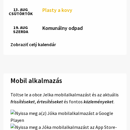
Plasty a kovy
13. AUG
CSÜTÖRTÖK
Komunálny odpad
19. AUG
SZERDA
Zobraziť celý kalendár
Mobil alkalmazás
Töltse le a obce Jelka mobilalkalmazást és az aktuális
frissítéseket
,
értesítéseket
és fontos
közleményeket
.