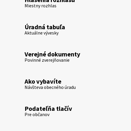
Miestny rozhlas
Úradná tabuľa
Aktuálne vývesky
Verejné dokumenty
Povinné zverejňovanie
Ako vybavíte
Návšteva obecného úradu
Podateľňa tlačív
Pre občanov