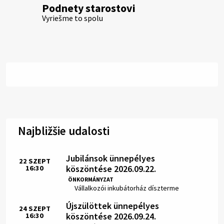
Podnety starostovi
Vyriešme to spolu
Najbližšie udalosti
Jubilánsok ünnepélyes
22
SZEPT
köszöntése 2026.09.22.
16:30
Idő:
ÖNKORMÁNYZAT
Hely:
Vállalkozói inkubátorház díszterme
Újszülöttek ünnepélyes
24
SZEPT
köszöntése 2026.09.24.
16:30
Idő: