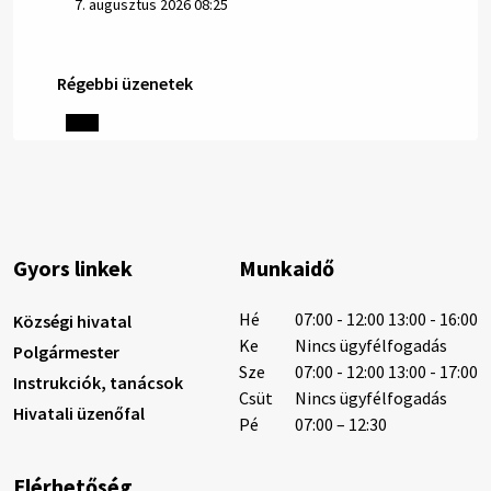
7. augusztus 2026 08:25
Régebbi üzenetek
Helyi közlemények: 2026.08.06.
1/ AZ IVÓVÍZ NEM MAGÁTÓL ÉRTETŐDŐ. A tartós
szárazság és a magas hőmérséklet miatt csökken a
vízbázisok hozama. A Nyugat-szlovákiai Vízművek
ezért arra kéri a lakosokat, hogy felel…
6. augusztus 2026 08:13
Gyors linkek
Munkaidő
6. augusztus 2026 08:12
Hé
07:00 - 12:00 13:00 - 16:00
Községi hivatal
Ke
Nincs ügyfélfogadás
Polgármester
Sze
07:00 - 12:00 13:00 - 17:00
Instrukciók, tanácsok
Helyi közlemények: 2026.08.05.
Csüt
Nincs ügyfélfogadás
Hivatali üzenőfal
Gyászhirdetés: 2026.08.05. 1/ Tisztelt Lakosság!
Pé
07:00 – 12:30
Mély fájdalommal tudatjuk Önökkel, hogy 73 éves
korában távozott az élők sorából Tankó Irén. A
Elérhetőség
temetési szertartás 2026. augusztus …