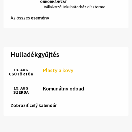
ÖNKORMÁNYZAT
Hely:
Vállalkozói inkubátorház díszterme
Az összes
esemény
Hulladékgyűjtés
Plasty a kovy
13. AUG
CSÜTÖRTÖK
Komunálny odpad
19. AUG
SZERDA
Zobraziť celý kalendár