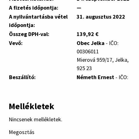
A fizetés időpontja:
—
A nyilvántartásba vétel
31. augusztus 2022
időpontja:
Összeg DPH-val:
139,92 €
Vevő:
Obec Jelka
- IČO:
00306011
Mierová 959/17, Jelka,
925 23
Beszállító:
Németh Ernest
- IČO:
Mellékletek
Nincsenek mellékletek.
Megosztás