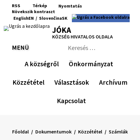
Ugrás
RSS
Térkép
Nyomtatás
a
Növekszik
kontraszt
RSS
Oldaltérkép
Nyomtatás
Növekszik
Kisebb
Az
Nagyobb
English
EN
/
Slovenčina
SK
tartalomra
kontraszt
betűméret
eredeti
betűméret
Switch
Nyelv
JÓKA
betűméret
language
váltása
visszaállítása
KÖZSÉG HIVATALOS OLDALA
to
erre
English
Slovenčina
MENÜ
VÁLTÁS
Keresés:
Nyújtsa
be
A községről
Önkormányzat
a
keresési
űrlapot
Közzététel
Választások
Archívum
Kapcsolat
Főoldal
Dokumentumok
Közzététel
Számlák