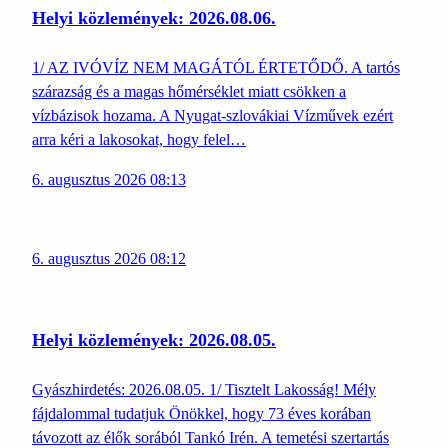
Helyi közlemények: 2026.08.06.
1/ AZ IVÓVÍZ NEM MAGÁTÓL ÉRTETŐDŐ. A tartós
szárazság és a magas hőmérséklet miatt csökken a
vízbázisok hozama. A Nyugat-szlovákiai Vízművek ezért
arra kéri a lakosokat, hogy felel…
6. augusztus 2026 08:13
6. augusztus 2026 08:12
Helyi közlemények: 2026.08.05.
Gyászhirdetés: 2026.08.05. 1/ Tisztelt Lakosság! Mély
fájdalommal tudatjuk Önökkel, hogy 73 éves korában
távozott az élők sorából Tankó Irén. A temetési szertartás