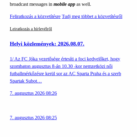
broadcast messages in
mobile app
as well.
Feliratkozás a közvetítésre
Tudj meg többet a közvetítésről
Leiratkozás a hírlevélről
Helyi közlemények: 2026.08.07.
1/ Az FC Jóka vezetősége értesíti a foci kedvelőket, hogy
szombaton augusztus 8-án 10.30 -kor nemzetközi női
futballmérkőzésre kerül sor az AC Sparta Praha és a szerb
Spartak Subot…
7. augusztus 2026 08:26
7. augusztus 2026 08:25