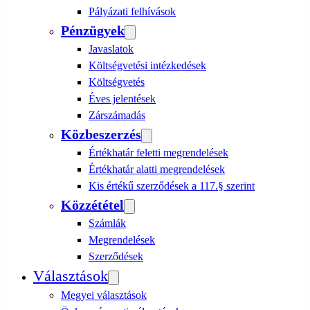
Pályázati felhívások
Pénzügyek
Javaslatok
Költségvetési intézkedések
Költségvetés
Éves jelentések
Zárszámadás
Közbeszerzés
Értékhatár feletti megrendelések
Értékhatár alatti megrendelések
Kis értékű szerződések a 117.§ szerint
Közzététel
Számlák
Megrendelések
Szerződések
Választások
Megyei választások