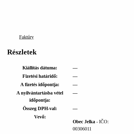
Faktúry
Részletek
Kiállítás dátuma:
—
Fizetési határidő:
—
A fizetés időpontja:
—
A nyilvántartásba vétel
—
időpontja:
Összeg DPH-val:
—
Vevő:
Obec Jelka
- IČO:
00306011