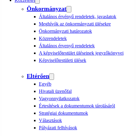
Közzététel
Önkormányzat
Általános érvényű rendeletek, javaslatok
Meghívók az önkormányzati ülésekre
Önkormányzati határozatok
Közrendeletek
Általános érvenyű rendeletek
A képviselőtestület üléseinek jegyzőkönyvei
Képviselőtestületi ülések
Eltérően
Egyéb
Hivatali üzenőfal
Vagyonnyilatkozatok
Értesítések a dokumentumok tárolásáról
Stratégiai dokumentumok
Választások
Pályázati felhívások