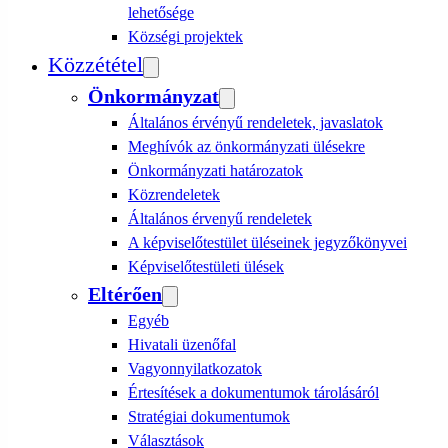
lehetősége
Községi projektek
Közzététel
Önkormányzat
Általános érvényű rendeletek, javaslatok
Meghívók az önkormányzati ülésekre
Önkormányzati határozatok
Közrendeletek
Általános érvenyű rendeletek
A képviselőtestület üléseinek jegyzőkönyvei
Képviselőtestületi ülések
Eltérően
Egyéb
Hivatali üzenőfal
Vagyonnyilatkozatok
Értesítések a dokumentumok tárolásáról
Stratégiai dokumentumok
Választások