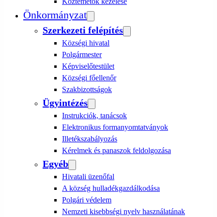
Köztemetők kezelése
Önkormányzat
Szerkezeti felépítés
Községi hivatal
Polgármester
Képviselőtestület
Községi főellenőr
Szakbizottságok
Ügyintézés
Instrukciók, tanácsok
Elektronikus formanyomtatványok
Illetékszabályozás
Kérelmek és panaszok feldolgozása
Egyéb
Hivatali üzenőfal
A község hulladékgazdálkodása
Polgári védelem
Nemzeti kisebbségi nyelv használatának