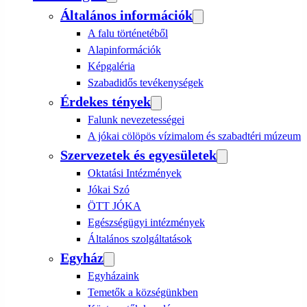
Általános információk
A falu történetéből
Alapinformációk
Képgaléria
Szabadidős tevékenységek
Érdekes tények
Falunk nevezetességei
A jókai cölöpös vízimalom és szabadtéri múzeum
Szervezetek és egyesületek
Oktatási Intézmények
Jókai Szó
ÖTT JÓKA
Egészségügyi intézmények
Általános szolgáltatások
Egyház
Egyházaink
Temetők a községünkben