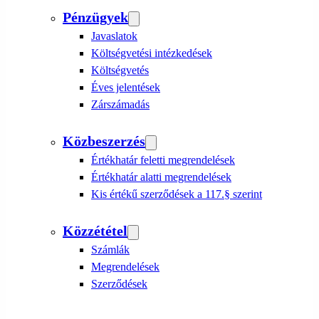
Pénzügyek
Javaslatok
Költségvetési intézkedések
Költségvetés
Éves jelentések
Zárszámadás
Közbeszerzés
Értékhatár feletti megrendelések
Értékhatár alatti megrendelések
Kis értékű szerződések a 117.§ szerint
Közzététel
Számlák
Megrendelések
Szerződések