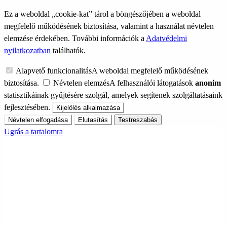
Ez a weboldal „cookie-kat” tárol a böngészőjében a weboldal
megfelelő működésének biztosítása, valamint a használat névtelen
elemzése érdekében. További információk a
Adatvédelmi
nyilatkozatban
találhatók.
Alapvető funkcionalitás
A weboldal megfelelő működésének
biztosítása.
Névtelen elemzés
A felhasználói látogatások
anonim
statisztikáinak gyűjtésére szolgál, amelyek segítenek szolgáltatásaink
fejlesztésében.
Kijelölés alkalmazása
Névtelen elfogadása
Elutasítás
Testreszabás
Ugrás a tartalomra