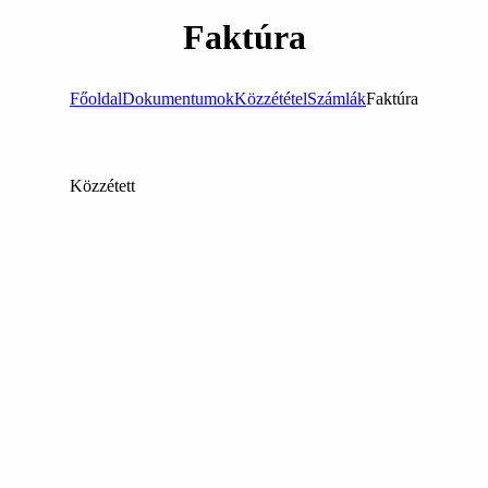
Faktúra
Főoldal
Dokumentumok
Közzététel
Számlák
Faktúra
Közzétett