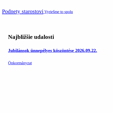
Podnety starostovi
Vyriešme to spolu
Najbližšie udalosti
Jubilánsok ünnepélyes köszöntése 2026.09.22.
Önkormányzat