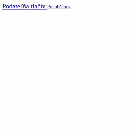
Podateľňa tlačív
Pre občanov