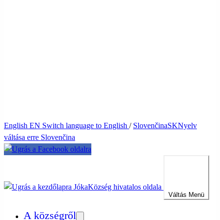
English
EN
Switch language to English
/
Slovenčina
SK
Nyelv
váltása erre Slovenčina
Jóka
Község hivatalos oldala
Váltás
Menü
A községről