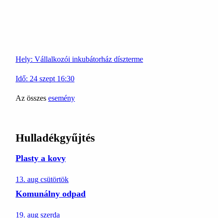
Hely:
Vállalkozói inkubátorház díszterme
Idő:
24
szept
16:30
Az összes
esemény
Hulladékgyűjtés
Plasty a kovy
13. aug
csütörtök
Komunálny odpad
19. aug
szerda