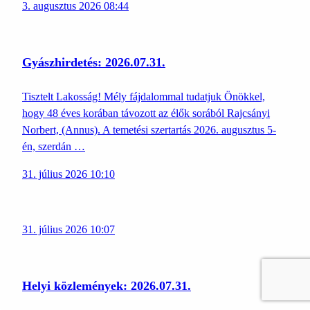
3. augusztus 2026 08:44
Gyászhirdetés: 2026.07.31.
Tisztelt Lakosság! Mély fájdalommal tudatjuk Önökkel,
hogy 48 éves korában távozott az élők sorából Rajcsányi
Norbert, (Annus). A temetési szertartás 2026. augusztus 5-
én, szerdán …
31. július 2026 10:10
31. július 2026 10:07
Helyi közlemények: 2026.07.31.