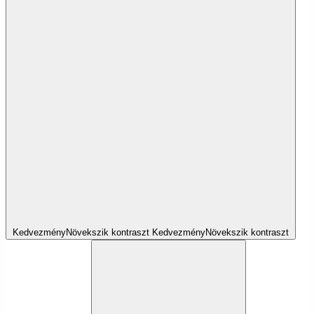
Kedvezmény
Növekszik
kontraszt
Kedvezmény
Növekszik
kontraszt