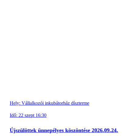
Hely:
Vállalkozói inkubátorház díszterme
Idő:
22
szept
16:30
Újszülöttek ünnepélyes köszöntése 2026.09.24.