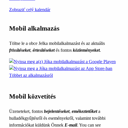
Zobraziť celý kalendár
Mobil alkalmazás
Töltse le a obce Jelka mobilalkalmazást és az aktuális
frissítéseket
,
értesítéseket
és fontos
közleményeket
.
Többet az alkalmazásról
Mobil közvetítés
Üzeneteket, fontos
bejelentéseket
,
emékeztetőket
a
hulladékgyűjtésről és eseményekről, valamint további
információkat küldünk Önnek
E-mail
. You can see