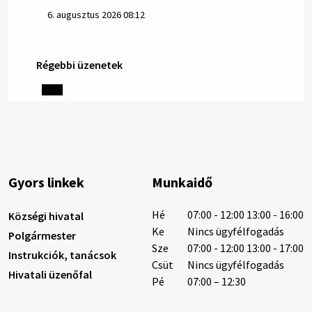
6. augusztus 2026 08:12
Régebbi üzenetek
Helyi közlemények: 2026.08.05.
Gyászhirdetés: 2026.08.05. 1/ Tisztelt Lakosság!
Mély fájdalommal tudatjuk Önökkel, hogy 73 éves
korában távozott az élők sorából Tankó Irén. A
temetési szertartás 2026. augusztus …
5. augusztus 2026 13:10
Gyors linkek
Munkaidő
5. augusztus 2026 12:59
Hé
07:00 - 12:00 13:00 - 16:00
Községi hivatal
Ke
Nincs ügyfélfogadás
Polgármester
Sze
07:00 - 12:00 13:00 - 17:00
Instrukciók, tanácsok
Helyi közlemények: 2026.08.03.
Csüt
Nincs ügyfélfogadás
Hivatali üzenőfal
Gyászhirdetések: 2026.08.3. 1/ Tisztelt Lakosság!
Pé
07:00 – 12:30
Mély fájdalommal tudatjuk Önökkel, hogy 84 éves
korában távozott az élők sorából Letusek János. A