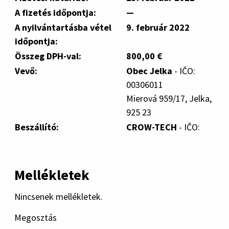
A fizetés időpontja:
—
A nyilvántartásba vétel
9. február 2022
időpontja:
Összeg DPH-val:
800,00 €
Vevő:
Obec Jelka
- IČO:
00306011
Mierová 959/17, Jelka,
925 23
Beszállító:
CROW-TECH
- IČO:
Mellékletek
Nincsenek mellékletek.
Megosztás