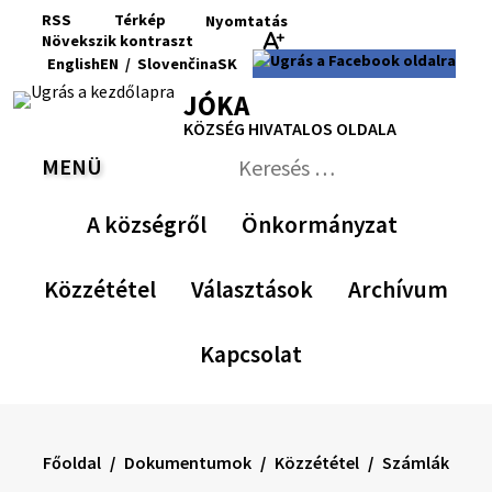
Ugrás
RSS
Térkép
Nyomtatás
a
Növekszik
kontraszt
RSS
Oldaltérkép
Nyomtatás
Növekszik
Kisebb
Az
Nagyobb
English
EN
/
Slovenčina
SK
tartalomra
kontraszt
betűméret
eredeti
betűméret
Switch
Nyelv
JÓKA
betűméret
language
váltása
visszaállítása
KÖZSÉG HIVATALOS OLDALA
to
erre
English
Slovenčina
MENÜ
VÁLTÁS
Keresés:
Nyújtsa
be
A községről
Önkormányzat
a
keresési
űrlapot
Közzététel
Választások
Archívum
Kapcsolat
Főoldal
Dokumentumok
Közzététel
Számlák