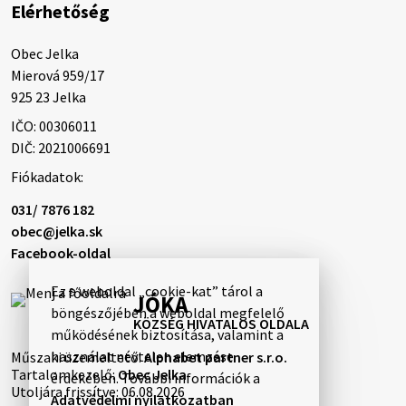
Elérhetőség
temetési szertartás 2026. augusz…
3. augusztus 2026 08:45
Obec Jelka

Mierová 959/17

925 23 Jelka
3. augusztus 2026 08:44
IČO: 00306011
DIČ: 2021006691
Fiókadatok:
Gyászhirdetés: 2026.07.31.
Tisztelt Lakosság! Mély fájdalommal tudatjuk
031/ 7876 182
Önökkel, hogy 48 éves korában távozott az élők
obec@jelka.sk
sorából Rajcsányi Norbert, (Annus). A temetési
Facebook-oldal
szertartás 2026. augusztus 5-én, szerdán …
31. július 2026 10:10
Ez a weboldal „cookie-kat” tárol a
JÓKA
böngészőjében a weboldal megfelelő
KÖZSÉG HIVATALOS OLDALA
működésének biztosítása, valamint a
használat névtelen elemzése
31. július 2026 10:07
Műszaki üzemeltető:
Alphabet partner s.r.o.
Tartalomkezelő:
Obec Jelka
érdekében. További információk a
Utoljára frissítve:
06.08.2026
Adatvédelmi nyilatkozatban