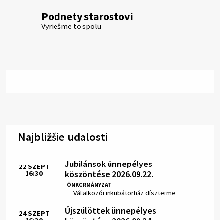
Podnety starostovi
Vyriešme to spolu
Najbližšie udalosti
Jubilánsok ünnepélyes
22
SZEPT
köszöntése 2026.09.22.
16:30
Idő:
ÖNKORMÁNYZAT
Hely:
Vállalkozói inkubátorház díszterme
Újszülöttek ünnepélyes
24
SZEPT