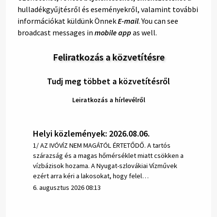
hulladékgyűjtésről és eseményekről, valamint további
információkat küldünk Önnek
E-mail
. You can see
broadcast messages in
mobile app
as well.
Feliratkozás a közvetítésre
Tudj meg többet a közvetítésről
Leiratkozás a hírlevélről
Helyi közlemények: 2026.08.06.
1/ AZ IVÓVÍZ NEM MAGÁTÓL ÉRTETŐDŐ. A tartós
szárazság és a magas hőmérséklet miatt csökken a
vízbázisok hozama. A Nyugat-szlovákiai Vízművek
ezért arra kéri a lakosokat, hogy felel…
6. augusztus 2026 08:13