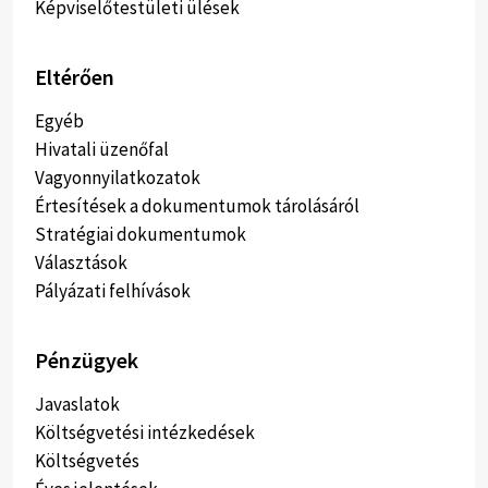
Képviselőtestületi ülések
Eltérően
Egyéb
Hivatali üzenőfal
Vagyonnyilatkozatok
Értesítések a dokumentumok tárolásáról
Stratégiai dokumentumok
Választások
Pályázati felhívások
Pénzügyek
Javaslatok
Költségvetési intézkedések
Költségvetés