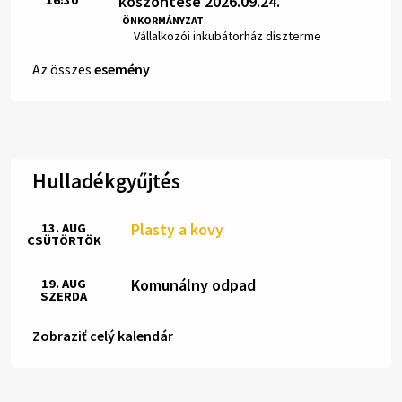
köszöntése 2026.09.24.
16:30
Idő:
ÖNKORMÁNYZAT
Hely:
Vállalkozói inkubátorház díszterme
Az összes
esemény
Hulladékgyűjtés
Plasty a kovy
13. AUG
CSÜTÖRTÖK
Komunálny odpad
19. AUG
SZERDA
Zobraziť celý kalendár