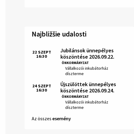
Najbližšie udalosti
Jubilánsok ünnepélyes
22
SZEPT
köszöntése 2026.09.22.
16:30
Idő:
ÖNKORMÁNYZAT
Hely:
Vállalkozói inkubátorház
díszterme
Újszülöttek ünnepélyes
24
SZEPT
köszöntése 2026.09.24.
16:30
Idő:
ÖNKORMÁNYZAT
Hely:
Vállalkozói inkubátorház
díszterme
Az összes
esemény