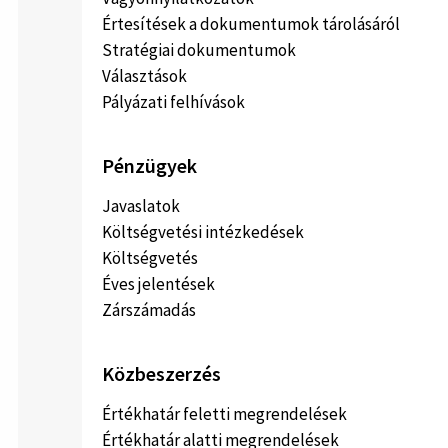
Értesítések a dokumentumok tárolásáról
Stratégiai dokumentumok
Választások
Pályázati felhívások
Pénzügyek
Javaslatok
Költségvetési intézkedések
Költségvetés
Éves jelentések
Zárszámadás
Közbeszerzés
Értékhatár feletti megrendelések
Értékhatár alatti megrendelések