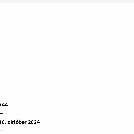
744
—
30. október 2024
—