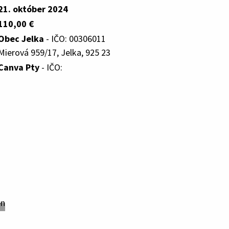
21. október 2024
110,00 €
Obec Jelka
- IČO: 00306011
Mierová 959/17, Jelka, 925 23
Canva Pty
- IČO: