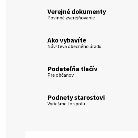
Verejné dokumenty
Povinné zverejňovanie
Ako vybavíte
Návšteva obecného úradu
Podateľňa tlačív
Pre občanov
Podnety starostovi
Vyriešme to spolu