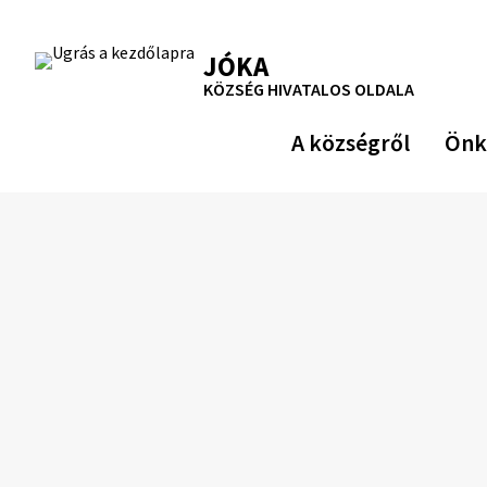
Ugrás
a
RSS
Oldaltérkép
Nyomtatás
JÓKA
tartalomra
KÖZSÉG HIVATALOS OLDALA
A községről
Önk