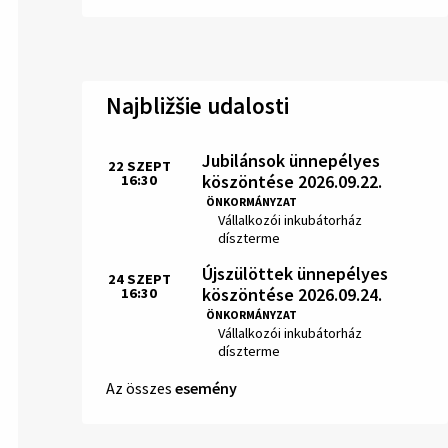
Najbližšie udalosti
Jubilánsok ünnepélyes
22
SZEPT
köszöntése 2026.09.22.
16:30
Idő:
ÖNKORMÁNYZAT
Hely:
Vállalkozói inkubátorház
díszterme
Újszülöttek ünnepélyes
24
SZEPT
köszöntése 2026.09.24.
16:30
Idő:
ÖNKORMÁNYZAT
Hely:
Vállalkozói inkubátorház
díszterme
Az összes
esemény