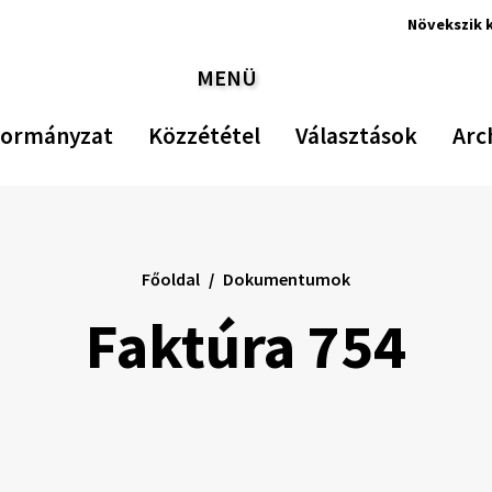
Növekszik
k
Nö
MENÜ
ko
VÁLTÁS
ormányzat
Közzététel
Választások
Arc
Főoldal
Dokumentumok
Faktúra 754