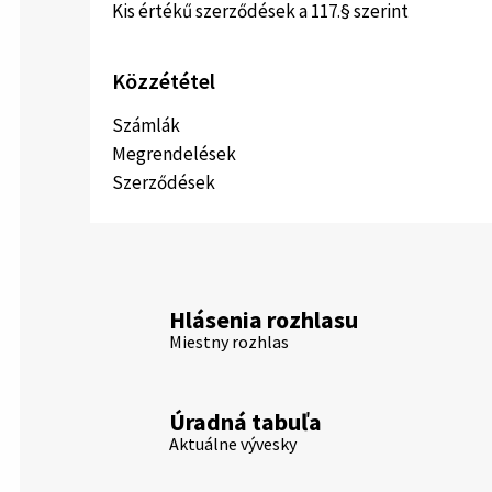
Kis értékű szerződések a 117.§ szerint
Közzététel
Számlák
Megrendelések
Szerződések
Hlásenia rozhlasu
Miestny rozhlas
Úradná tabuľa
Aktuálne vývesky