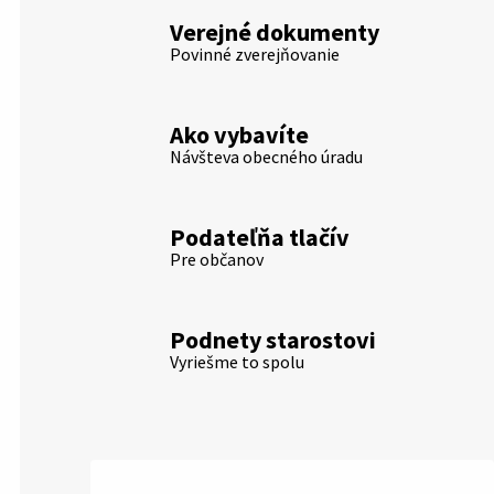
Verejné dokumenty
Povinné zverejňovanie
Ako vybavíte
Návšteva obecného úradu
Podateľňa tlačív
Pre občanov
Podnety starostovi
Vyriešme to spolu