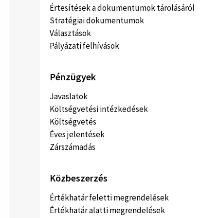
Értesítések a dokumentumok tárolásáról
Stratégiai dokumentumok
Választások
Pályázati felhívások
Pénzügyek
Javaslatok
Költségvetési intézkedések
Költségvetés
Éves jelentések
Zárszámadás
Közbeszerzés
Értékhatár feletti megrendelések
Értékhatár alatti megrendelések