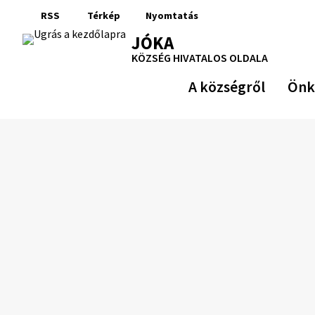
Ugrás
RSS
Térkép
Nyomtatás
a
RSS
Oldaltérkép
Nyomtatás
JÓKA
tartalomra
KÖZSÉG HIVATALOS OLDALA
A községről
Önk