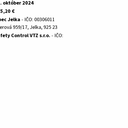
. október 2024
5,20 €
ec Jelka
- IČO: 00306011
erová 959/17, Jelka, 925 23
fety Control VTZ s.r.o.
- IČO: