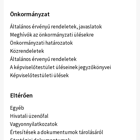
Önkormányzat
Általános érvényű rendeletek, javaslatok
Meghívók az önkormányzati ülésekre
Önkormányzati határozatok
Közrendeletek
Általános érvenyű rendeletek
A képviselőtestület üléseinek jegyzőkönyvei
Képviselőtestületi ülések
Eltérően
Egyéb
Hivatali üzenőfal
Vagyonnyilatkozatok
Értesítések a dokumentumok tárolásáról