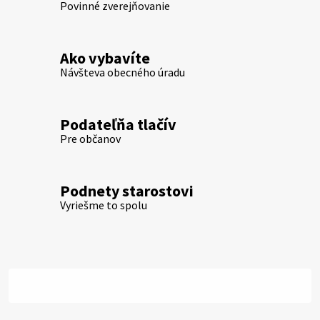
Povinné zverejňovanie
Ako vybavíte
Návšteva obecného úradu
Podateľňa tlačív
Pre občanov
Podnety starostovi
Vyriešme to spolu