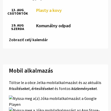
Plasty a kovy
13. AUG
CSÜTÖRTÖK
Komunálny odpad
19. AUG
SZERDA
Zobraziť celý kalendár
Mobil alkalmazás
Töltse le a obce Jelka mobilalkalmazást és az aktuális
frissítéseket
,
értesítéseket
és fontos
közleményeket
.