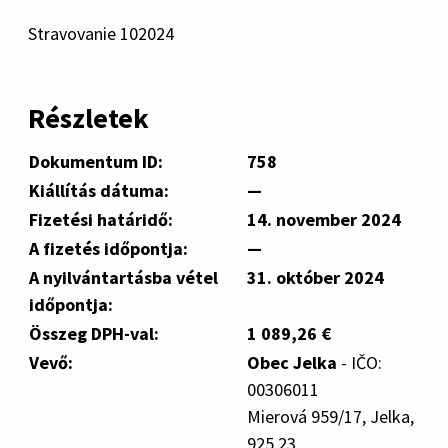
Stravovanie 102024
Részletek
Dokumentum ID:
758
Kiállítás dátuma:
—
Fizetési határidő:
14. november 2024
A fizetés időpontja:
—
A nyilvántartásba vétel
31. október 2024
időpontja:
Összeg DPH-val:
1 089,26 €
Vevő:
Obec Jelka
- IČO:
00306011
Mierová 959/17, Jelka,
925 23