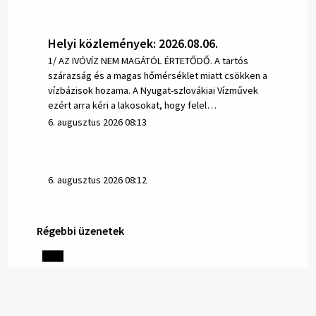
Helyi közlemények: 2026.08.06.
1/ AZ IVÓVÍZ NEM MAGÁTÓL ÉRTETŐDŐ. A tartós
szárazság és a magas hőmérséklet miatt csökken a
vízbázisok hozama. A Nyugat-szlovákiai Vízművek
ezért arra kéri a lakosokat, hogy felel…
6. augusztus 2026 08:13
6. augusztus 2026 08:12
Régebbi üzenetek
Helyi közlemények: 2026.08.05.
Gyászhirdetés: 2026.08.05. 1/ Tisztelt Lakosság!
Mély fájdalommal tudatjuk Önökkel, hogy 73 éves
korában távozott az élők sorából Tankó Irén. A
temetési szertartás 2026. augusztus …
5. augusztus 2026 13:10