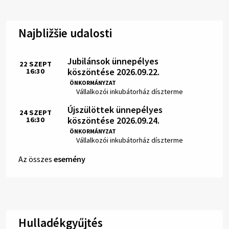
Najbližšie udalosti
Jubilánsok ünnepélyes
22
SZEPT
köszöntése 2026.09.22.
16:30
Idő:
ÖNKORMÁNYZAT
Hely:
Vállalkozói inkubátorház díszterme
Újszülöttek ünnepélyes
24
SZEPT
köszöntése 2026.09.24.
16:30
Idő:
ÖNKORMÁNYZAT
Hely:
Vállalkozói inkubátorház díszterme
Az összes
esemény
Hulladékgyűjtés