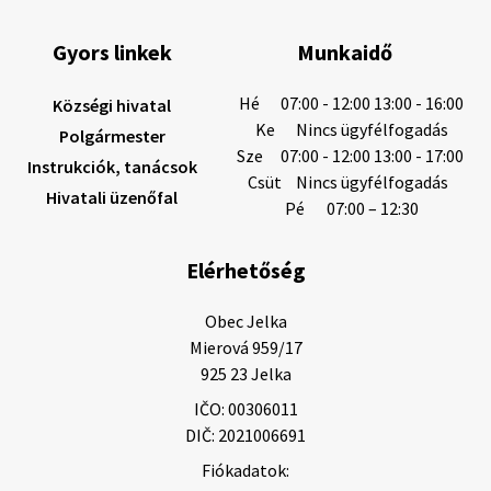
Gyors linkek
Munkaidő
5. augusztus 2026 12:59
Hé
07:00 - 12:00 13:00 - 16:00
Községi hivatal
Ke
Nincs ügyfélfogadás
Polgármester
Sze
07:00 - 12:00 13:00 - 17:00
Instrukciók, tanácsok
Helyi közlemények: 2026.08.03.
Csüt
Nincs ügyfélfogadás
Hivatali üzenőfal
Gyászhirdetések: 2026.08.3. 1/ Tisztelt Lakosság!
Pé
07:00 – 12:30
Mély fájdalommal tudatjuk Önökkel, hogy 84 éves
korában távozott az élők sorából Letusek János. A
Elérhetőség
temetési szertartás 2026. augusz…
3. augusztus 2026 08:45
Obec Jelka

Mierová 959/17

925 23 Jelka
3. augusztus 2026 08:44
IČO: 00306011
DIČ: 2021006691
Fiókadatok:
Gyászhirdetés: 2026.07.31.