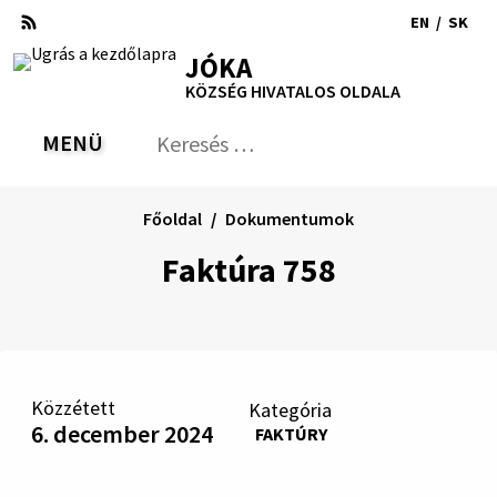
Ugrás
EN
/
SK
a
Switch
Nyel
RSS
Oldaltérkép
Nyomtatás
Növekszik
Kisebb
Nagyobb
JÓKA
tartalomra
language
vált
kontraszt
betűméret
betűméret
KÖZSÉG HIVATALOS OLDALA
to
erre
English
Slov
MENÜ
VÁLTÁS
Keresés:
Nyú
be
a
Főoldal
Dokumentumok
ker
űrl
Faktúra 758
Közzétett
Kategória
6. december 2024
FAKTÚRY