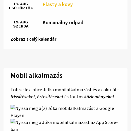
Plasty a kovy
13. AUG
CSÜTÖRTÖK
Komunálny odpad
19. AUG
SZERDA
Zobraziť celý kalendár
Mobil alkalmazás
Töltse le a obce Jelka mobilalkalmazást és az aktuális
frissítéseket
,
értesítéseket
és fontos
közleményeket
.