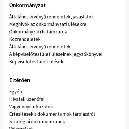
Önkormányzat
Általános érvényű rendeletek, javaslatok
Meghívók az önkormányzati ülésekre
Önkormányzati határozatok
Közrendeletek
Általános érvenyű rendeletek
A képviselőtestület üléseinek jegyzőkönyvei
Képviselőtestületi ülések
Eltérően
Egyéb
Hivatali üzenőfal
Vagyonnyilatkozatok
Értesítések a dokumentumok tárolásáról
Stratégiai dokumentumok