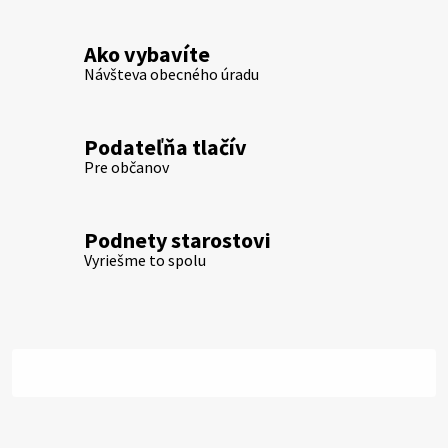
Ako vybavíte
Návšteva obecného úradu
Podateľňa tlačív
Pre občanov
Podnety starostovi
Vyriešme to spolu