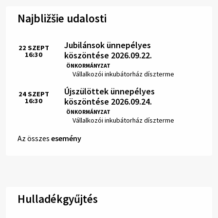
Najbližšie udalosti
Jubilánsok ünnepélyes
22
SZEPT
köszöntése 2026.09.22.
16:30
Idő:
ÖNKORMÁNYZAT
Hely:
Vállalkozói inkubátorház díszterme
Újszülöttek ünnepélyes
24
SZEPT
köszöntése 2026.09.24.
16:30
Idő:
ÖNKORMÁNYZAT
Hely:
Vállalkozói inkubátorház díszterme
Az összes
esemény
Hulladékgyűjtés