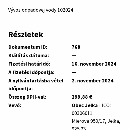
Vývoz odpadovej vody 102024
Részletek
Dokumentum ID:
768
Kiállítás dátuma:
—
Fizetési határidő:
16. november 2024
A fizetés időpontja:
—
A nyilvántartásba vétel
2. november 2024
időpontja:
Összeg DPH-val:
299,88 €
Vevő:
Obec Jelka
- IČO:
00306011
Mierová 959/17, Jelka,
925 23