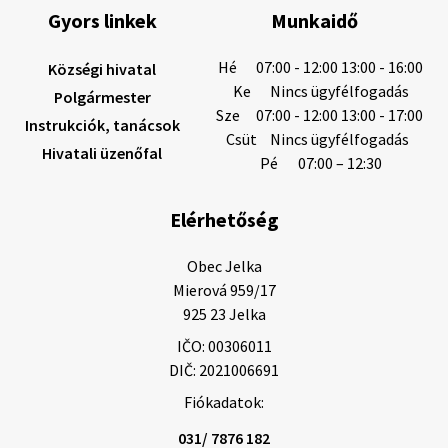
Gyors linkek
Munkaidő
6. augusztus 2026 08:12
Hé
07:00 - 12:00 13:00 - 16:00
Községi hivatal
Ke
Nincs ügyfélfogadás
Polgármester
Sze
07:00 - 12:00 13:00 - 17:00
Instrukciók, tanácsok
Helyi közlemények: 2026.08.05.
Csüt
Nincs ügyfélfogadás
Hivatali üzenőfal
Gyászhirdetés: 2026.08.05. 1/ Tisztelt Lakosság!
Pé
07:00 – 12:30
Mély fájdalommal tudatjuk Önökkel, hogy 73 éves
korában távozott az élők sorából Tankó Irén. A
Elérhetőség
temetési szertartás 2026. augusztus …
5. augusztus 2026 13:10
Obec Jelka

Mierová 959/17

925 23 Jelka
5. augusztus 2026 12:59
IČO: 00306011
DIČ: 2021006691
Fiókadatok:
Helyi közlemények: 2026.08.03.
Gyászhirdetések: 2026.08.3. 1/ Tisztelt Lakosság!
031/ 7876 182