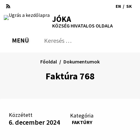
Ugrás
EN
/
SK
a
Switch
Nyel
RSS
Oldaltérkép
Nyomtatás
Növekszik
Kisebb
Nagyobb
JÓKA
tartalomra
language
vált
kontraszt
betűméret
betűméret
KÖZSÉG HIVATALOS OLDALA
to
erre
English
Slov
MENÜ
VÁLTÁS
Keresés:
Nyú
be
a
Főoldal
Dokumentumok
ker
űrl
Faktúra 768
Közzétett
Kategória
6. december 2024
FAKTÚRY