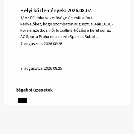
Helyi közlemények: 2026.08.07.
1/ Az FC Jóka vezetősége értesíti a foci
kedvelőket, hogy szombaton augusztus 8-án 10.30 -
kor nemzetközi női futballmérkőzésre kerül sor az
AC Sparta Praha és a szerb Spartak Subot…
7. augusztus 2026 08:26
7. augusztus 2026 08:25
Régebbi üzenetek
Helyi közlemények: 2026.08.06.
1/ AZ IVÓVÍZ NEM MAGÁTÓL ÉRTETŐDŐ. A tartós
szárazság és a magas hőmérséklet miatt csökken a
vízbázisok hozama. A Nyugat-szlovákiai Vízművek
ezért arra kéri a lakosokat, hogy felel…
6. augusztus 2026 08:13