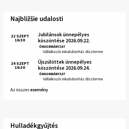
Najbližšie udalosti
Jubilánsok ünnepélyes
22
SZEPT
köszöntése 2026.09.22.
16:30
Idő:
ÖNKORMÁNYZAT
Hely:
Vállalkozói inkubátorház díszterme
Újszülöttek ünnepélyes
24
SZEPT
köszöntése 2026.09.24.
16:30
Idő:
ÖNKORMÁNYZAT
Hely:
Vállalkozói inkubátorház díszterme
Az összes
esemény
Hulladékgyűjtés