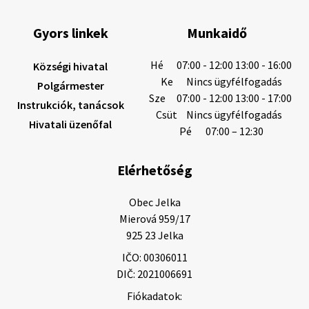
Gyors linkek
Munkaidő
6. augusztus 2026 08:12
Hé
07:00 - 12:00 13:00 - 16:00
Községi hivatal
Ke
Nincs ügyfélfogadás
Polgármester
Sze
07:00 - 12:00 13:00 - 17:00
Instrukciók, tanácsok
Helyi közlemények: 2026.08.05.
Csüt
Nincs ügyfélfogadás
Hivatali üzenőfal
Gyászhirdetés: 2026.08.05. 1/ Tisztelt Lakosság!
Pé
07:00 – 12:30
Mély fájdalommal tudatjuk Önökkel, hogy 73 éves
korában távozott az élők sorából Tankó Irén. A
Elérhetőség
temetési szertartás 2026. augusztus …
5. augusztus 2026 13:10
Obec Jelka

Mierová 959/17

925 23 Jelka
5. augusztus 2026 12:59
IČO: 00306011
DIČ: 2021006691
Fiókadatok:
Helyi közlemények: 2026.08.03.