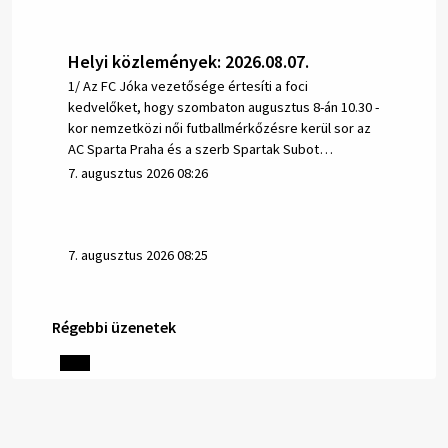
Helyi közlemények: 2026.08.07.
1/ Az FC Jóka vezetősége értesíti a foci
kedvelőket, hogy szombaton augusztus 8-án 10.30 -
kor nemzetközi női futballmérkőzésre kerül sor az
AC Sparta Praha és a szerb Spartak Subot…
7. augusztus 2026 08:26
7. augusztus 2026 08:25
Régebbi üzenetek
Helyi közlemények: 2026.08.06.
1/ AZ IVÓVÍZ NEM MAGÁTÓL ÉRTETŐDŐ. A tartós
szárazság és a magas hőmérséklet miatt csökken a
vízbázisok hozama. A Nyugat-szlovákiai Vízművek
ezért arra kéri a lakosokat, hogy felel…
6. augusztus 2026 08:13