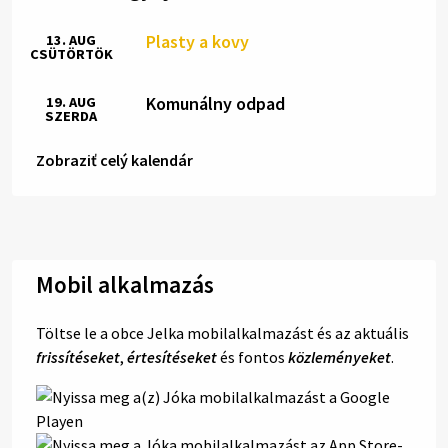
Plasty a kovy
13. AUG
CSÜTÖRTÖK
Komunálny odpad
19. AUG
SZERDA
Zobraziť celý kalendár
Mobil alkalmazás
Töltse le a obce Jelka mobilalkalmazást és az aktuális
frissítéseket
,
értesítéseket
és fontos
közleményeket
.