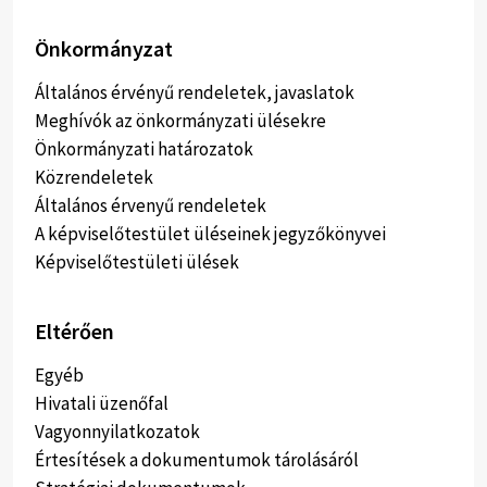
Önkormányzat
Általános érvényű rendeletek, javaslatok
Meghívók az önkormányzati ülésekre
Önkormányzati határozatok
Közrendeletek
Általános érvenyű rendeletek
A képviselőtestület üléseinek jegyzőkönyvei
Képviselőtestületi ülések
Eltérően
Egyéb
Hivatali üzenőfal
Vagyonnyilatkozatok
Értesítések a dokumentumok tárolásáról