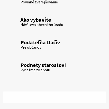
Povinné zverejňovanie
Ako vybavíte
Návšteva obecného úradu
Podateľňa tlačív
Pre občanov
Podnety starostovi
Vyriešme to spolu