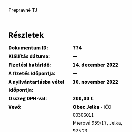
Prepravné TJ
Részletek
Dokumentum ID:
774
Kiállítás dátuma:
—
Fizetési határidő:
14. december 2022
A fizetés időpontja:
—
A nyilvántartásba vétel
30. november 2022
időpontja:
Összeg DPH-val:
200,00 €
Vevő:
Obec Jelka
- IČO:
00306011
Mierová 959/17, Jelka,
925 23