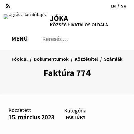
Ugrás
EN
/
SK
a
Switch
Nyel
RSS
Oldaltérkép
Nyomtatás
Növekszik
Kisebb
Nagyobb
JÓKA
tartalomra
language
vált
kontraszt
betűméret
betűméret
KÖZSÉG HIVATALOS OLDALA
to
erre
English
Slov
MENÜ
VÁLTÁS
Keresés:
Nyú
be
a
Főoldal
Dokumentumok
Közzététel
Számlák
ker
űrl
Faktúra 774
Közzétett
Kategória
15. március 2023
FAKTÚRY