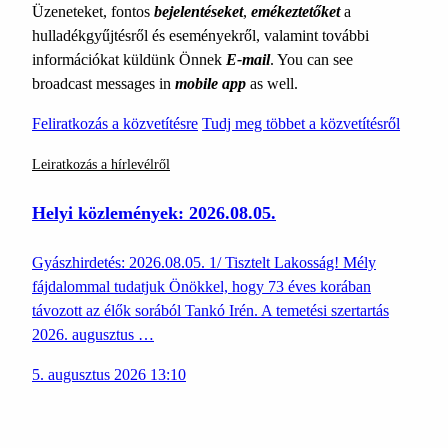
Üzeneteket, fontos
bejelentéseket
,
emékeztetőket
a
hulladékgyűjtésről és eseményekről, valamint további
információkat küldünk Önnek
E-mail
. You can see
broadcast messages in
mobile app
as well.
Feliratkozás a közvetítésre
Tudj meg többet a közvetítésről
Leiratkozás a hírlevélről
Helyi közlemények: 2026.08.05.
Gyászhirdetés: 2026.08.05. 1/ Tisztelt Lakosság! Mély
fájdalommal tudatjuk Önökkel, hogy 73 éves korában
távozott az élők sorából Tankó Irén. A temetési szertartás
2026. augusztus …
5. augusztus 2026 13:10