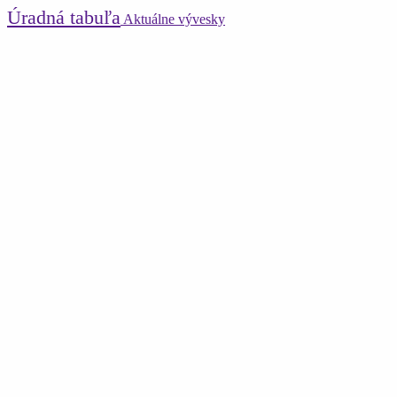
Úradná tabuľa
Aktuálne vývesky