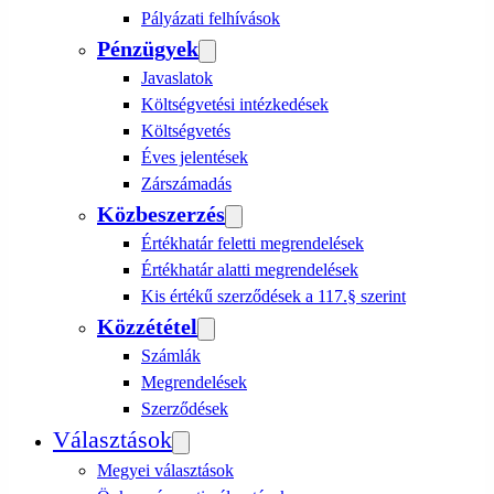
Pályázati felhívások
Pénzügyek
Javaslatok
Költségvetési intézkedések
Költségvetés
Éves jelentések
Zárszámadás
Közbeszerzés
Értékhatár feletti megrendelések
Értékhatár alatti megrendelések
Kis értékű szerződések a 117.§ szerint
Közzététel
Számlák
Megrendelések
Szerződések
Választások
Megyei választások