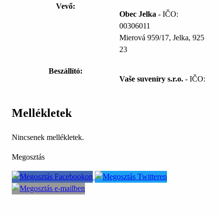
Vevő:
Obec Jelka
- IČO:
00306011
Mierová 959/17, Jelka, 925
23
Beszállító:
Vaše suveníry s.r.o.
- IČO:
Mellékletek
Nincsenek mellékletek.
Megosztás