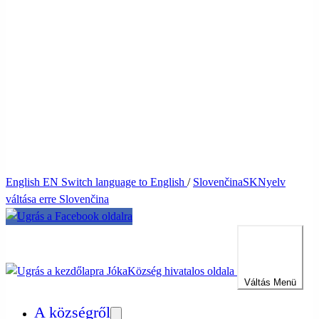
English
EN
Switch language to English
/
Slovenčina
SK
Nyelv
váltása erre Slovenčina
Jóka
Község hivatalos oldala
Váltás
Menü
A községről