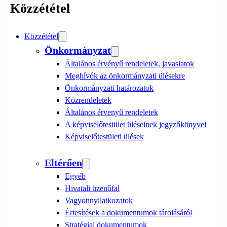
Közzététel
Közzététel
Önkormányzat
Általános érvényű rendeletek, javaslatok
Meghívók az önkormányzati ülésekre
Önkormányzati határozatok
Közrendeletek
Általános érvenyű rendeletek
A képviselőtestület üléseinek jegyzőkönyvei
Képviselőtestületi ülések
Eltérően
Egyéb
Hivatali üzenőfal
Vagyonnyilatkozatok
Értesítések a dokumentumok tárolásáról
Stratégiai dokumentumok