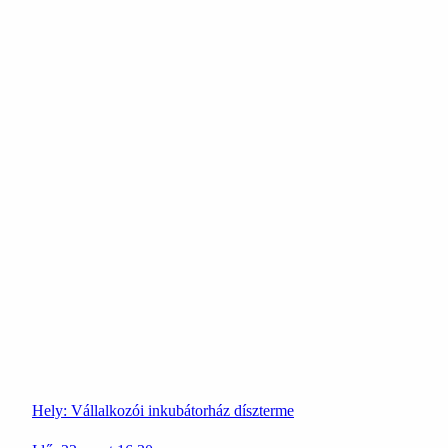
Hely:
Vállalkozói inkubátorház díszterme