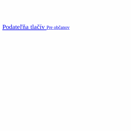
Podateľňa tlačív
Pre občanov