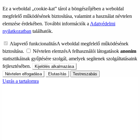
Ez a weboldal „cookie-kat” tárol a böngészőjében a weboldal
megfelelő működésének biztosítása, valamint a használat névtelen
elemzése érdekében. További információk a
Adatvédelmi
nyilatkozatban
találhatók.
Alapvető funkcionalitás
A weboldal megfelelő működésének
biztosítása.
Névtelen elemzés
A felhasználói látogatások
anonim
statisztikáinak gyűjtésére szolgál, amelyek segítenek szolgáltatásaink
fejlesztésében.
Kijelölés alkalmazása
Névtelen elfogadása
Elutasítás
Testreszabás
Ugrás a tartalomra