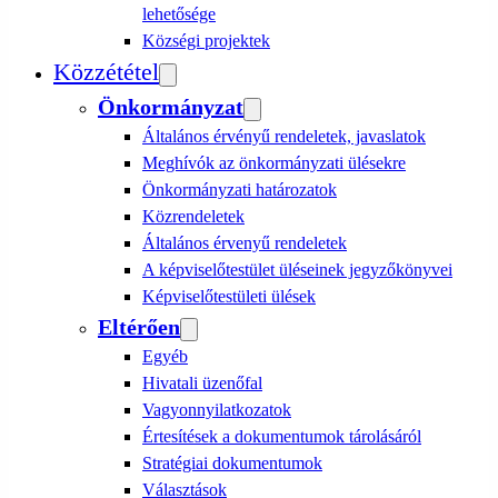
lehetősége
Községi projektek
Közzététel
Önkormányzat
Általános érvényű rendeletek, javaslatok
Meghívók az önkormányzati ülésekre
Önkormányzati határozatok
Közrendeletek
Általános érvenyű rendeletek
A képviselőtestület üléseinek jegyzőkönyvei
Képviselőtestületi ülések
Eltérően
Egyéb
Hivatali üzenőfal
Vagyonnyilatkozatok
Értesítések a dokumentumok tárolásáról
Stratégiai dokumentumok
Választások