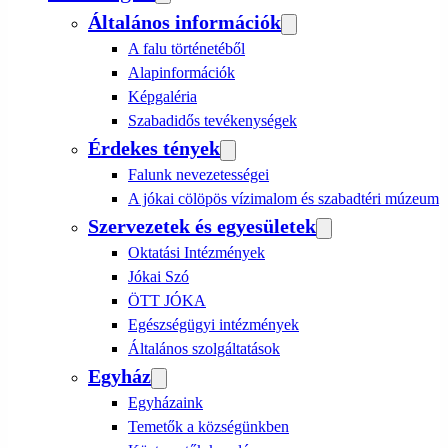
Általános információk
A falu történetéből
Alapinformációk
Képgaléria
Szabadidős tevékenységek
Érdekes tények
Falunk nevezetességei
A jókai cölöpös vízimalom és szabadtéri múzeum
Szervezetek és egyesületek
Oktatási Intézmények
Jókai Szó
ÖTT JÓKA
Egészségügyi intézmények
Általános szolgáltatások
Egyház
Egyházaink
Temetők a községünkben