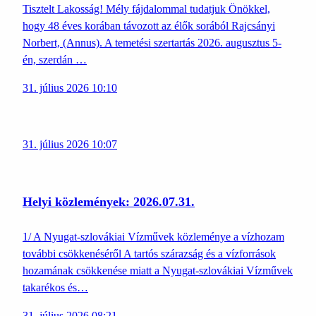
Tisztelt Lakosság! Mély fájdalommal tudatjuk Önökkel,
hogy 48 éves korában távozott az élők sorából Rajcsányi
Norbert, (Annus). A temetési szertartás 2026. augusztus 5-
én, szerdán …
31. július 2026 10:10
31. július 2026 10:07
Helyi közlemények: 2026.07.31.
1/ A Nyugat-szlovákiai Vízművek közleménye a vízhozam
további csökkenéséről A tartós szárazság és a vízforrások
hozamának csökkenése miatt a Nyugat-szlovákiai Vízművek
takarékos és…
31. július 2026 08:21