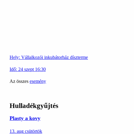
Hely:
Vállalkozói inkubátorház díszterme
Idő:
24
szept
16:30
Az összes
esemény
Hulladékgyűjtés
Plasty a kovy
13. aug
csütörtök