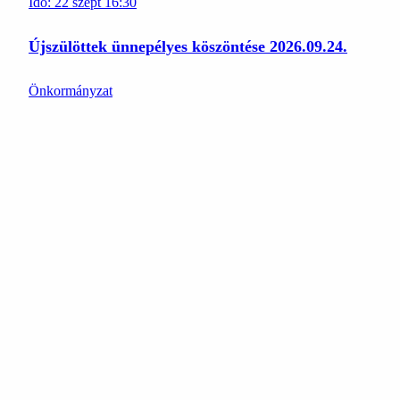
Idő:
22
szept
16:30
Újszülöttek ünnepélyes köszöntése 2026.09.24.
Önkormányzat