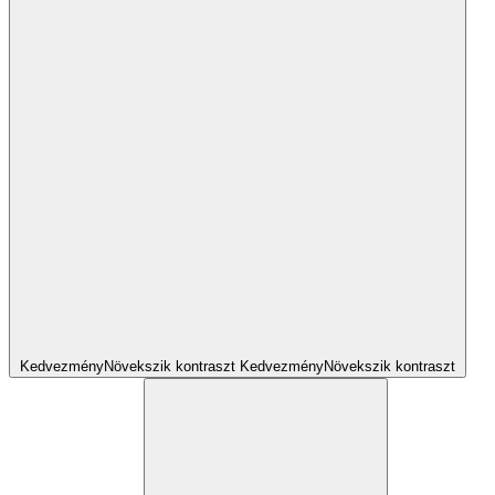
Kedvezmény
Növekszik
kontraszt
Kedvezmény
Növekszik
kontraszt