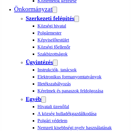
Köztemetők kezelése
Önkormányzat
Szerkezeti felépítés
Községi hivatal
Polgármester
Képviselőtestület
Községi főellenőr
Szakbizottságok
Ügyintézés
Instrukciók, tanácsok
Elektronikus formanyomtatványok
Illetékszabályozás
Kérelmek és panaszok feldolgozása
Egyéb
Hivatali üzenőfal
A község hulladékgazdálkodása
Polgári védelem
Nemzeti kisebbségi nyelv használatának