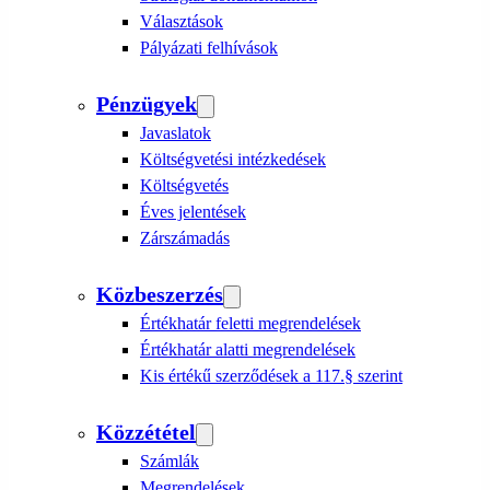
Választások
Pályázati felhívások
Pénzügyek
Javaslatok
Költségvetési intézkedések
Költségvetés
Éves jelentések
Zárszámadás
Közbeszerzés
Értékhatár feletti megrendelések
Értékhatár alatti megrendelések
Kis értékű szerződések a 117.§ szerint
Közzététel
Számlák
Megrendelések