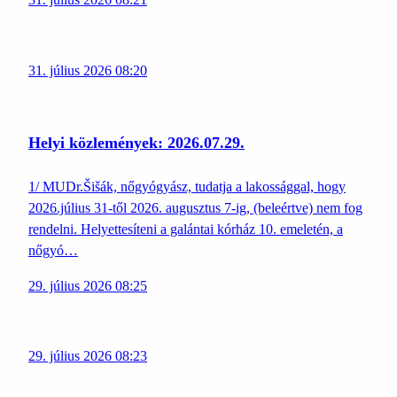
31. július 2026 08:20
Helyi közlemények: 2026.07.29.
1/ MUDr.Šišák, nőgyógyász, tudatja a lakossággal, hogy
2026.július 31-től 2026. augusztus 7-ig, (beleértve) nem fog
rendelni. Helyettesíteni a galántai kórház 10. emeletén, a
nőgyó…
29. július 2026 08:25
29. július 2026 08:23