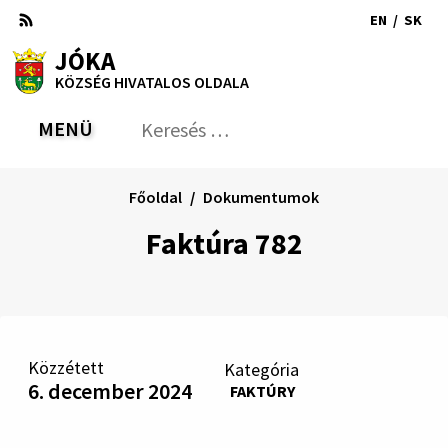
Ugrás
EN
/
SK
a
Switch
Nyel
RSS
Oldaltérkép
Nyomtatás
Növekszik
Kisebb
Nagyobb
JÓKA
tartalomra
language
vált
kontraszt
betűméret
betűméret
KÖZSÉG HIVATALOS OLDALA
to
erre
English
Slov
MENÜ
VÁLTÁS
Keresés:
Nyú
be
a
Főoldal
Dokumentumok
ker
űrl
Faktúra 782
Közzétett
Kategória
6. december 2024
FAKTÚRY