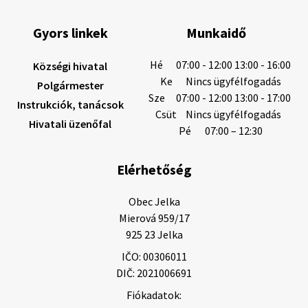
Gyors linkek
Munkaidő
5. augusztus 2026 12:59
Hé
07:00 - 12:00 13:00 - 16:00
Községi hivatal
Ke
Nincs ügyfélfogadás
Polgármester
Sze
07:00 - 12:00 13:00 - 17:00
Instrukciók, tanácsok
Helyi közlemények: 2026.08.03.
Csüt
Nincs ügyfélfogadás
Hivatali üzenőfal
Gyászhirdetések: 2026.08.3. 1/ Tisztelt Lakosság!
Pé
07:00 – 12:30
Mély fájdalommal tudatjuk Önökkel, hogy 84 éves
korában távozott az élők sorából Letusek János. A
Elérhetőség
temetési szertartás 2026. augusz…
3. augusztus 2026 08:45
Obec Jelka

Mierová 959/17

925 23 Jelka
3. augusztus 2026 08:44
IČO: 00306011
DIČ: 2021006691
Fiókadatok:
Gyászhirdetés: 2026.07.31.