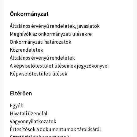
Önkormányzat
Általános érvényű rendeletek, javaslatok
Meghívók az önkormányzati ülésekre
Önkormányzati határozatok
Közrendeletek
Általános érvenyű rendeletek
A képviselőtestület üléseinek jegyzőkönyvei
Képviselőtestületi ülések
Eltérően
Egyéb
Hivatali üzenőfal
Vagyonnyilatkozatok
Értesítések a dokumentumok tárolásáról