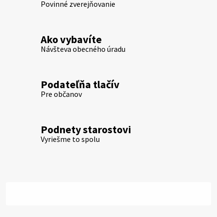
Povinné zverejňovanie
Ako vybavíte
Návšteva obecného úradu
Podateľňa tlačív
Pre občanov
Podnety starostovi
Vyriešme to spolu