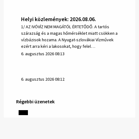
Helyi közlemények: 2026.08.06.
1/ AZ IVÓVÍZ NEM MAGÁTÓL ÉRTETŐDŐ. A tartós
szárazság és a magas hőmérséklet miatt csökken a
vízbázisok hozama. A Nyugat-szlovákiai Vízművek
ezért arra kéri a lakosokat, hogy felel…
6. augusztus 2026 08:13
6. augusztus 2026 08:12
Régebbi üzenetek
Helyi közlemények: 2026.08.05.
Gyászhirdetés: 2026.08.05. 1/ Tisztelt Lakosság!
Mély fájdalommal tudatjuk Önökkel, hogy 73 éves
korában távozott az élők sorából Tankó Irén. A
temetési szertartás 2026. augusztus …
5. augusztus 2026 13:10