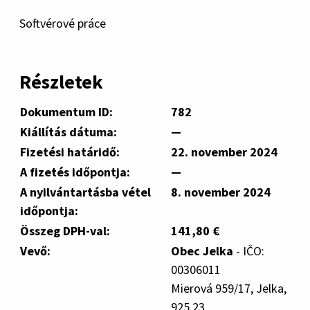
Softvérové práce
Részletek
Dokumentum ID:
782
Kiállítás dátuma:
—
Fizetési határidő:
22. november 2024
A fizetés időpontja:
—
A nyilvántartásba vétel
8. november 2024
időpontja:
Összeg DPH-val:
141,80 €
Vevő:
Obec Jelka
- IČO:
00306011
Mierová 959/17, Jelka,
925 23