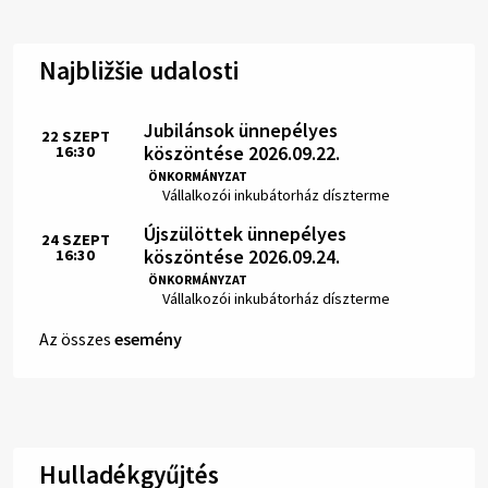
Najbližšie udalosti
Jubilánsok ünnepélyes
22
SZEPT
köszöntése 2026.09.22.
16:30
Idő:
ÖNKORMÁNYZAT
Hely:
Vállalkozói inkubátorház díszterme
Újszülöttek ünnepélyes
24
SZEPT
köszöntése 2026.09.24.
16:30
Idő:
ÖNKORMÁNYZAT
Hely:
Vállalkozói inkubátorház díszterme
Az összes
esemény
Hulladékgyűjtés