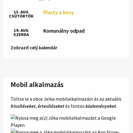
Plasty a kovy
13. AUG
CSÜTÖRTÖK
Komunálny odpad
19. AUG
SZERDA
Zobraziť celý kalendár
Mobil alkalmazás
Töltse le a obce Jelka mobilalkalmazást és az aktuális
frissítéseket
,
értesítéseket
és fontos
közleményeket
.