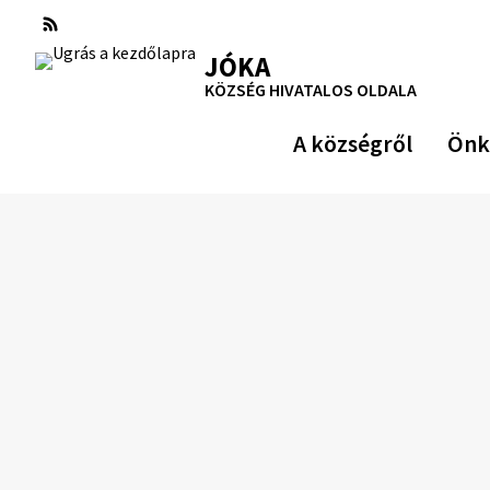
Ugrás
a
RSS
Oldaltérkép
Nyomtatás
JÓKA
tartalomra
KÖZSÉG HIVATALOS OLDALA
A községről
Önk