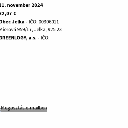
11. november 2024
82,07 €
Obec Jelka
- IČO: 00306011
Mierová 959/17, Jelka, 925 23
GREENLOGY, a.s.
- IČO: