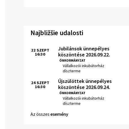
Najbližšie udalosti
Jubilánsok ünnepélyes
22
SZEPT
köszöntése 2026.09.22.
16:30
Idő:
ÖNKORMÁNYZAT
Hely:
Vállalkozói inkubátorház
díszterme
Újszülöttek ünnepélyes
24
SZEPT
köszöntése 2026.09.24.
16:30
Idő:
ÖNKORMÁNYZAT
Hely:
Vállalkozói inkubátorház
díszterme
Az összes
esemény