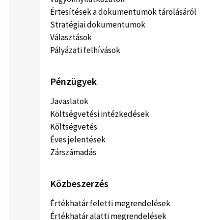
Értesítések a dokumentumok tárolásáról
Stratégiai dokumentumok
Választások
Pályázati felhívások
Pénzügyek
Javaslatok
Költségvetési intézkedések
Költségvetés
Éves jelentések
Zárszámadás
Közbeszerzés
Értékhatár feletti megrendelések
Értékhatár alatti megrendelések