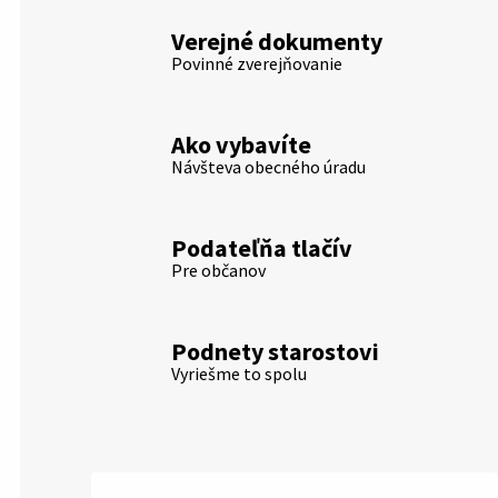
Verejné dokumenty
Povinné zverejňovanie
Ako vybavíte
Návšteva obecného úradu
Podateľňa tlačív
Pre občanov
Podnety starostovi
Vyriešme to spolu