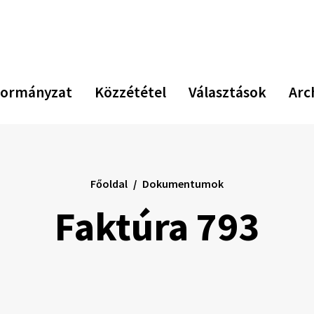
Növekszik
Kiseb
Az
kontraszt
betűm
er
be
vi
ormányzat
Közzététel
Választások
Arc
Főoldal
Dokumentumok
Faktúra 793