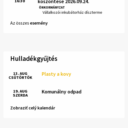
köszöntése 2026.09.24.
16:30
Idő:
ÖNKORMÁNYZAT
Hely:
Vállalkozói inkubátorház díszterme
Az összes
esemény
Hulladékgyűjtés
Plasty a kovy
13. AUG
CSÜTÖRTÖK
Komunálny odpad
19. AUG
SZERDA
Zobraziť celý kalendár