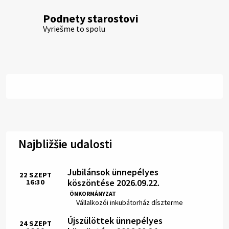
Podnety starostovi
Vyriešme to spolu
Najbližšie udalosti
Jubilánsok ünnepélyes
22
SZEPT
köszöntése 2026.09.22.
16:30
Idő:
ÖNKORMÁNYZAT
Hely:
Vállalkozói inkubátorház díszterme
Újszülöttek ünnepélyes
24
SZEPT