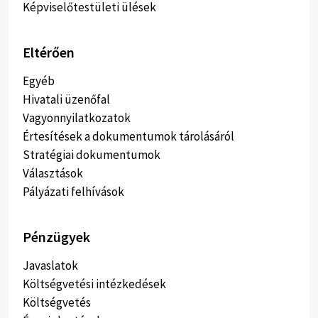
Képviselőtestületi ülések
Eltérően
Egyéb
Hivatali üzenőfal
Vagyonnyilatkozatok
Értesítések a dokumentumok tárolásáról
Stratégiai dokumentumok
Választások
Pályázati felhívások
Pénzügyek
Javaslatok
Költségvetési intézkedések
Költségvetés