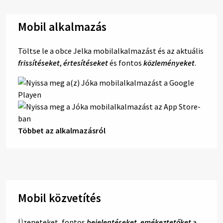
Mobil alkalmazás
Töltse le a obce Jelka mobilalkalmazást és az aktuális
frissítéseket
,
értesítéseket
és fontos
közleményeket
.
Többet az alkalmazásról
Mobil közvetítés
Üzeneteket, fontos
bejelentéseket
,
emékeztetőket
a