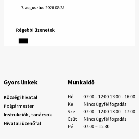
7. augusztus 2026 08:25
Régebbi üzenetek
Helyi közlemények: 2026.08.06.
1/ AZ IVÓVÍZ NEM MAGÁTÓL ÉRTETŐDŐ. A tartós
szárazság és a magas hőmérséklet miatt csökken a
vízbázisok hozama. A Nyugat-szlovákiai Vízművek
ezért arra kéri a lakosokat, hogy felel…
6. augusztus 2026 08:13
Gyors linkek
Munkaidő
6. augusztus 2026 08:12
Hé
07:00 - 12:00 13:00 - 16:00
Községi hivatal
Ke
Nincs ügyfélfogadás
Polgármester
Sze
07:00 - 12:00 13:00 - 17:00
Instrukciók, tanácsok
Helyi közlemények: 2026.08.05.
Csüt
Nincs ügyfélfogadás
Hivatali üzenőfal
Gyászhirdetés: 2026.08.05. 1/ Tisztelt Lakosság!
Pé
07:00 – 12:30
Mély fájdalommal tudatjuk Önökkel, hogy 73 éves
korában távozott az élők sorából Tankó Irén. A