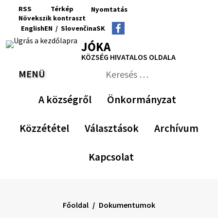
Ugrás
RSS
Térkép
Nyomtatás
a
Növekszik
kontraszt
RSS
Oldaltérkép
Nyomtatás
Növekszik
Kisebb
Az
Nagyobb
English
EN
/
Slovenčina
SK
tartalomra
kontraszt
betűméret
eredeti
betűméret
Switch
Nyelv
JÓKA
betűméret
language
váltása
visszaállítása
KÖZSÉG HIVATALOS OLDALA
to
erre
English
Slovenčina
MENÜ
VÁLTÁS
Keresés:
Nyújtsa
be
A községről
Önkormányzat
a
keresési
űrlapot
Közzététel
Választások
Archívum
Kapcsolat
Főoldal
Dokumentumok