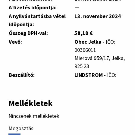
A fizetés időpontja:
—
A nyilvántartásba vétel
13. november 2024
időpontja:
Összeg DPH-val:
58,18 €
Vevő:
Obec Jelka
- IČO:
00306011
Mierová 959/17, Jelka,
925 23
Beszállító:
LINDSTROM
- IČO:
Mellékletek
Nincsenek mellékletek.
Megosztás