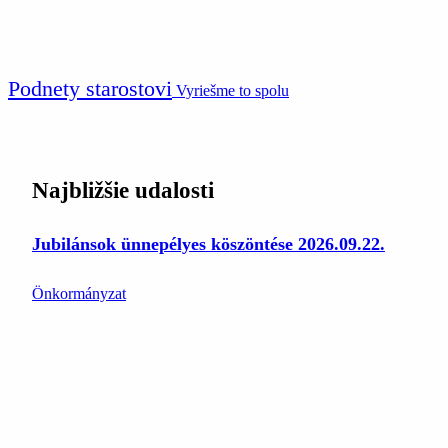
Podnety starostovi
Vyriešme to spolu
Najbližšie udalosti
Jubilánsok ünnepélyes köszöntése 2026.09.22.
Önkormányzat