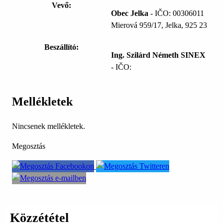
Vevő:
Obec Jelka
- IČO: 00306011
Mierová 959/17, Jelka, 925 23
Beszállító:
Ing. Szilárd Németh SINEX
- IČO:
Mellékletek
Nincsenek mellékletek.
Megosztás
Közzététel