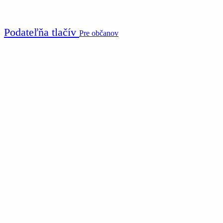
Podateľňa tlačív
Pre občanov