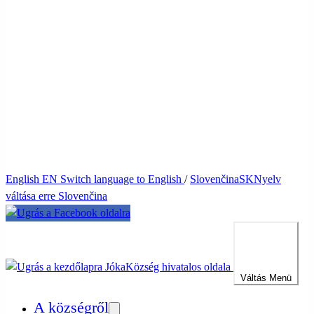
English
EN
Switch language to English
/
Slovenčina
SK
Nyelv
váltása erre Slovenčina
Jóka
Község hivatalos oldala
Váltás
Menü
A községről