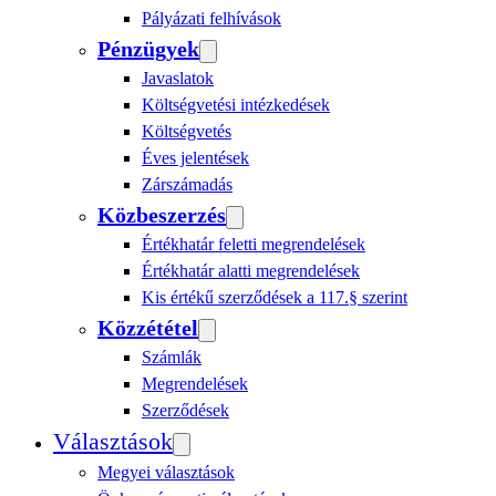
Pályázati felhívások
Pénzügyek
Javaslatok
Költségvetési intézkedések
Költségvetés
Éves jelentések
Zárszámadás
Közbeszerzés
Értékhatár feletti megrendelések
Értékhatár alatti megrendelések
Kis értékű szerződések a 117.§ szerint
Közzététel
Számlák
Megrendelések
Szerződések
Választások
Megyei választások