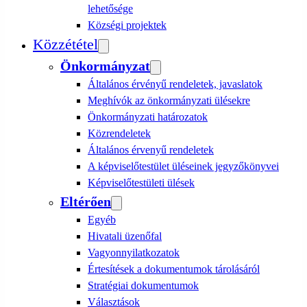
lehetősége
Községi projektek
Közzététel
Önkormányzat
Általános érvényű rendeletek, javaslatok
Meghívók az önkormányzati ülésekre
Önkormányzati határozatok
Közrendeletek
Általános érvenyű rendeletek
A képviselőtestület üléseinek jegyzőkönyvei
Képviselőtestületi ülések
Eltérően
Egyéb
Hivatali üzenőfal
Vagyonnyilatkozatok
Értesítések a dokumentumok tárolásáról
Stratégiai dokumentumok
Választások