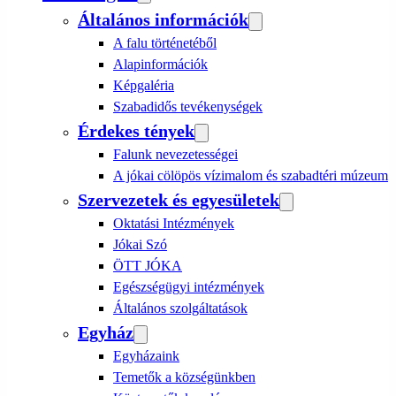
Általános információk
A falu történetéből
Alapinformációk
Képgaléria
Szabadidős tevékenységek
Érdekes tények
Falunk nevezetességei
A jókai cölöpös vízimalom és szabadtéri múzeum
Szervezetek és egyesületek
Oktatási Intézmények
Jókai Szó
ÖTT JÓKA
Egészségügyi intézmények
Általános szolgáltatások
Egyház
Egyházaink
Temetők a községünkben