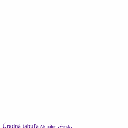
Úradná tabuľa
Aktuálne vývesky