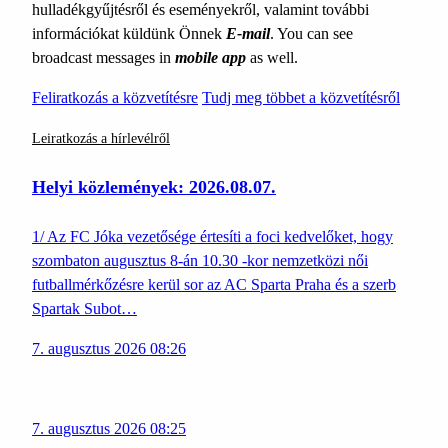
hulladékgyűjtésről és eseményekről, valamint további
információkat küldünk Önnek
E-mail
. You can see
broadcast messages in
mobile app
as well.
Feliratkozás a közvetítésre
Tudj meg többet a közvetítésről
Leiratkozás a hírlevélről
Helyi közlemények: 2026.08.07.
1/ Az FC Jóka vezetősége értesíti a foci kedvelőket, hogy
szombaton augusztus 8-án 10.30 -kor nemzetközi női
futballmérkőzésre kerül sor az AC Sparta Praha és a szerb
Spartak Subot…
7. augusztus 2026 08:26
7. augusztus 2026 08:25