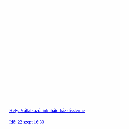
Hely:
Vállalkozói inkubátorház díszterme
Idő:
22
szept
16:30