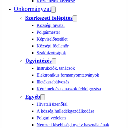
Köztemetők kezelése
Önkormányzat
Szerkezeti felépítés
Községi hivatal
Polgármester
Képviselőtestület
Községi főellenőr
Szakbizottságok
Ügyintézés
Instrukciók, tanácsok
Elektronikus formanyomtatványok
Illetékszabályozás
Kérelmek és panaszok feldolgozása
Egyéb
Hivatali üzenőfal
A község hulladékgazdálkodása
Polgári védelem
Nemzeti kisebbségi nyelv használatának