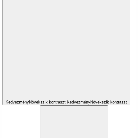
Kedvezmény
Növekszik
kontraszt
Kedvezmény
Növekszik
kontraszt