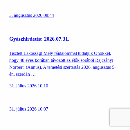
3. augusztus 2026 08:44
Gyászhirdetés: 2026.07.31.
Tisztelt Lakosság! Mély fájdalommal tudatjuk Önökkel,
hogy 48 éves korában távozott az élők sorából Rajcsányi
Norbert, (Annus). A temetési szertartás 2026. augusztus 5-
én, szerdán …
31. július 2026 10:10
31. július 2026 10:07