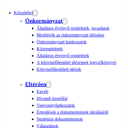
Közzététel
Önkormányzat
Általános érvényű rendeletek, javaslatok
Meghívók az önkormányzati ülésekre
Önkormányzati határozatok
Közrendeletek
Általános érvenyű rendeletek
A képviselőtestület üléseinek jegyzőkönyvei
Képviselőtestületi ülések
Eltérően
Egyéb
Hivatali üzenőfal
Vagyonnyilatkozatok
Értesítések a dokumentumok tárolásáról
Stratégiai dokumentumok
Választások