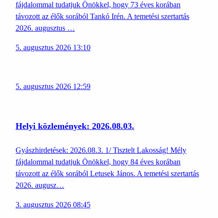
fájdalommal tudatjuk Önökkel, hogy 73 éves korában
távozott az élők sorából Tankó Irén. A temetési szertartás
2026. augusztus …
5. augusztus 2026 13:10
5. augusztus 2026 12:59
Helyi közlemények: 2026.08.03.
Gyászhirdetések: 2026.08.3. 1/ Tisztelt Lakosság! Mély
fájdalommal tudatjuk Önökkel, hogy 84 éves korában
távozott az élők sorából Letusek János. A temetési szertartás
2026. augusz…
3. augusztus 2026 08:45