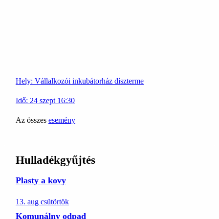
Hely:
Vállalkozói inkubátorház díszterme
Idő:
24
szept
16:30
Az összes
esemény
Hulladékgyűjtés
Plasty a kovy
13. aug
csütörtök
Komunálny odpad