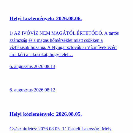
Helyi közlemények: 2026.08.06.
1/ AZ IVÓVÍZ NEM MAGÁTÓL ÉRTETŐDŐ. A tartós
szárazság és a magas hőmérséklet miatt csökken a
vízbázisok hozama. A Nyugat-szlovákiai Vízművek ezért
arra kéri a lakosokat, hogy felel…
6. augusztus 2026 08:13
6. augusztus 2026 08:12
Helyi közlemények: 2026.08.05.
Gyászhirdetés: 2026.08.05. 1/ Tisztelt Lakosság! Mély