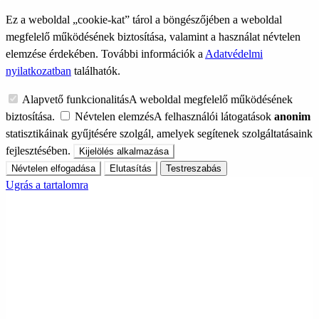
Ez a weboldal „cookie-kat” tárol a böngészőjében a weboldal
megfelelő működésének biztosítása, valamint a használat névtelen
elemzése érdekében. További információk a
Adatvédelmi
nyilatkozatban
találhatók.
Alapvető funkcionalitás
A weboldal megfelelő működésének
biztosítása.
Névtelen elemzés
A felhasználói látogatások
anonim
statisztikáinak gyűjtésére szolgál, amelyek segítenek szolgáltatásaink
fejlesztésében.
Kijelölés alkalmazása
Névtelen elfogadása
Elutasítás
Testreszabás
Ugrás a tartalomra