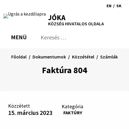
Ugrás
EN
/
SK
a
Switch
Nyel
RSS
Oldaltérkép
Nyomtatás
Növekszik
Kisebb
Nagyobb
JÓKA
tartalomra
language
vált
kontraszt
betűméret
betűméret
KÖZSÉG HIVATALOS OLDALA
to
erre
English
Slov
MENÜ
VÁLTÁS
Keresés:
Nyú
be
a
Főoldal
Dokumentumok
Közzététel
Számlák
ker
űrl
Faktúra 804
Közzétett
Kategória
15. március 2023
FAKTÚRY