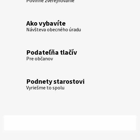
Povinné zverejňovanie
Ako vybavíte
Návšteva obecného úradu
Podateľňa tlačív
Pre občanov
Podnety starostovi
Vyriešme to spolu