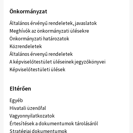
Önkormányzat
Általános érvényű rendeletek, javaslatok
Meghívók az önkormányzati ülésekre
Önkormányzati határozatok
Közrendeletek
Általános érvenyű rendeletek
A képviselőtestület üléseinek jegyzőkönyvei
Képviselőtestületi ülések
Eltérően
Egyéb
Hivatali üzenőfal
Vagyonnyilatkozatok
Értesítések a dokumentumok tárolásáról
Stratégiai dokumentumok