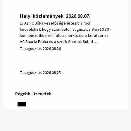
Helyi közlemények: 2026.08.07.
1/ Az FC Jóka vezetősége értesíti a foci
kedvelőket, hogy szombaton augusztus 8-án 10.30 -
kor nemzetközi női futballmérkőzésre kerül sor az
AC Sparta Praha és a szerb Spartak Subot…
7. augusztus 2026 08:26
7. augusztus 2026 08:25
Régebbi üzenetek
Helyi közlemények: 2026.08.06.
1/ AZ IVÓVÍZ NEM MAGÁTÓL ÉRTETŐDŐ. A tartós
szárazság és a magas hőmérséklet miatt csökken a
vízbázisok hozama. A Nyugat-szlovákiai Vízművek
ezért arra kéri a lakosokat, hogy felel…
6. augusztus 2026 08:13