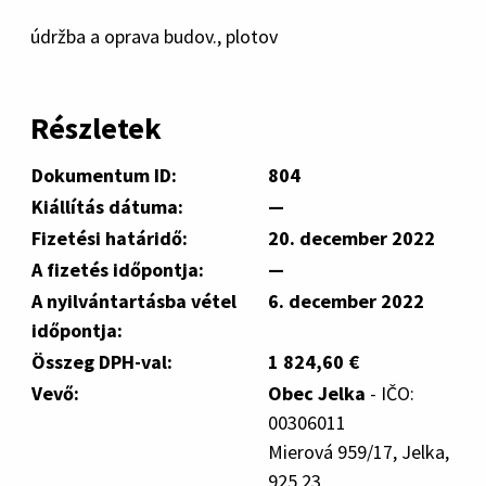
údržba a oprava budov., plotov
Részletek
Dokumentum ID:
804
Kiállítás dátuma:
—
Fizetési határidő:
20. december 2022
A fizetés időpontja:
—
A nyilvántartásba vétel
6. december 2022
időpontja:
Összeg DPH-val:
1 824,60 €
Vevő:
Obec Jelka
- IČO:
00306011
Mierová 959/17, Jelka,
925 23