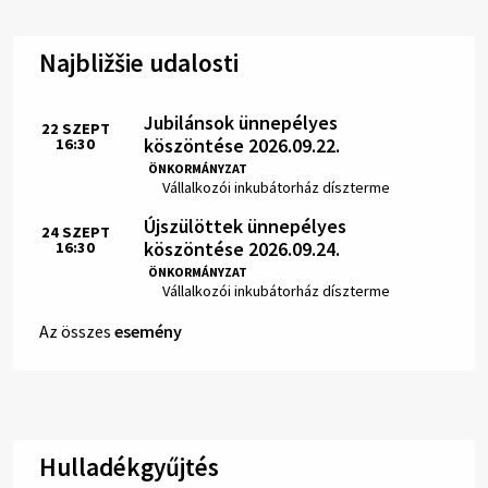
Najbližšie udalosti
Jubilánsok ünnepélyes
22
SZEPT
köszöntése 2026.09.22.
16:30
Idő:
ÖNKORMÁNYZAT
Hely:
Vállalkozói inkubátorház díszterme
Újszülöttek ünnepélyes
24
SZEPT
köszöntése 2026.09.24.
16:30
Idő:
ÖNKORMÁNYZAT
Hely:
Vállalkozói inkubátorház díszterme
Az összes
esemény
Hulladékgyűjtés