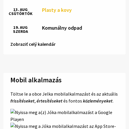
Plasty a kovy
13. AUG
CSÜTÖRTÖK
Komunálny odpad
19. AUG
SZERDA
Zobraziť celý kalendár
Mobil alkalmazás
Töltse le a obce Jelka mobilalkalmazást és az aktuális
frissítéseket
,
értesítéseket
és fontos
közleményeket
.