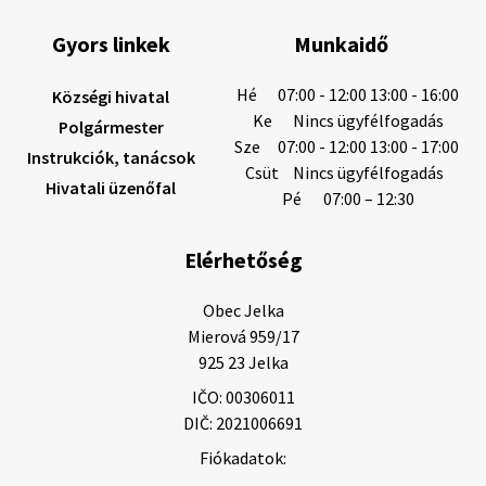
Gyors linkek
Munkaidő
6. augusztus 2026 08:12
Hé
07:00 - 12:00 13:00 - 16:00
Községi hivatal
Ke
Nincs ügyfélfogadás
Polgármester
Sze
07:00 - 12:00 13:00 - 17:00
Instrukciók, tanácsok
Helyi közlemények: 2026.08.05.
Csüt
Nincs ügyfélfogadás
Hivatali üzenőfal
Gyászhirdetés: 2026.08.05. 1/ Tisztelt Lakosság!
Pé
07:00 – 12:30
Mély fájdalommal tudatjuk Önökkel, hogy 73 éves
korában távozott az élők sorából Tankó Irén. A
Elérhetőség
temetési szertartás 2026. augusztus …
5. augusztus 2026 13:10
Obec Jelka

Mierová 959/17

925 23 Jelka
5. augusztus 2026 12:59
IČO: 00306011
DIČ: 2021006691
Fiókadatok:
Helyi közlemények: 2026.08.03.