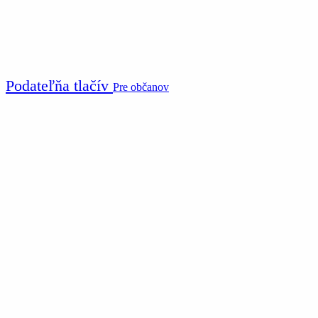
Podateľňa tlačív
Pre občanov