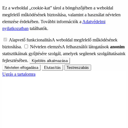
Ez a weboldal „cookie-kat” tárol a böngészőjében a weboldal
megfelelő működésének biztosítása, valamint a használat névtelen
elemzése érdekében. További információk a
Adatvédelmi
nyilatkozatban
találhatók.
Alapvető funkcionalitás
A weboldal megfelelő működésének
biztosítása.
Névtelen elemzés
A felhasználói látogatások
anonim
statisztikáinak gyűjtésére szolgál, amelyek segítenek szolgáltatásaink
fejlesztésében.
Kijelölés alkalmazása
Névtelen elfogadása
Elutasítás
Testreszabás
Ugrás a tartalomra