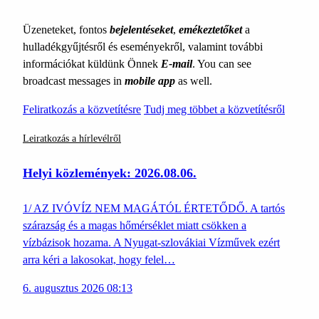
Üzeneteket, fontos
bejelentéseket
,
emékeztetőket
a
hulladékgyűjtésről és eseményekről, valamint további
információkat küldünk Önnek
E-mail
. You can see
broadcast messages in
mobile app
as well.
Feliratkozás a közvetítésre
Tudj meg többet a közvetítésről
Leiratkozás a hírlevélről
Helyi közlemények: 2026.08.06.
1/ AZ IVÓVÍZ NEM MAGÁTÓL ÉRTETŐDŐ. A tartós
szárazság és a magas hőmérséklet miatt csökken a
vízbázisok hozama. A Nyugat-szlovákiai Vízművek ezért
arra kéri a lakosokat, hogy felel…
6. augusztus 2026 08:13