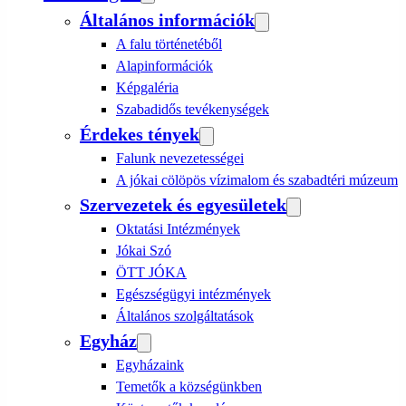
Általános információk
A falu történetéből
Alapinformációk
Képgaléria
Szabadidős tevékenységek
Érdekes tények
Falunk nevezetességei
A jókai cölöpös vízimalom és szabadtéri múzeum
Szervezetek és egyesületek
Oktatási Intézmények
Jókai Szó
ÖTT JÓKA
Egészségügyi intézmények
Általános szolgáltatások
Egyház
Egyházaink
Temetők a községünkben