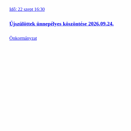
Idő:
22
szept
16:30
Újszülöttek ünnepélyes köszöntése 2026.09.24.
Önkormányzat