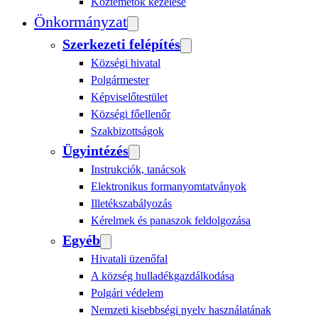
Köztemetők kezelése
Önkormányzat
Szerkezeti felépítés
Községi hivatal
Polgármester
Képviselőtestület
Községi főellenőr
Szakbizottságok
Ügyintézés
Instrukciók, tanácsok
Elektronikus formanyomtatványok
Illetékszabályozás
Kérelmek és panaszok feldolgozása
Egyéb
Hivatali üzenőfal
A község hulladékgazdálkodása
Polgári védelem
Nemzeti kisebbségi nyelv használatának