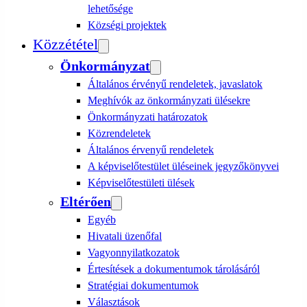
lehetősége
Községi projektek
Közzététel
Önkormányzat
Általános érvényű rendeletek, javaslatok
Meghívók az önkormányzati ülésekre
Önkormányzati határozatok
Közrendeletek
Általános érvenyű rendeletek
A képviselőtestület üléseinek jegyzőkönyvei
Képviselőtestületi ülések
Eltérően
Egyéb
Hivatali üzenőfal
Vagyonnyilatkozatok
Értesítések a dokumentumok tárolásáról
Stratégiai dokumentumok
Választások