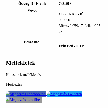
Összeg DPH-val:
763,20 €
Vevő:
Obec Jelka
- IČO:
00306011
Mierová 959/17, Jelka, 925
23
Beszállító:
Erik Péli
- IČO:
Mellékletek
Nincsenek mellékletek.
Megosztás