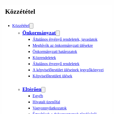
Közzététel
Közzététel
Önkormányzat
Általános érvényű rendeletek, javaslatok
Meghívók az önkormányzati ülésekre
Önkormányzati határozatok
Közrendeletek
Általános érvenyű rendeletek
A képviselőtestület üléseinek jegyzőkönyvei
Képviselőtestületi ülések
Eltérően
Egyéb
Hivatali üzenőfal
Vagyonnyilatkozatok