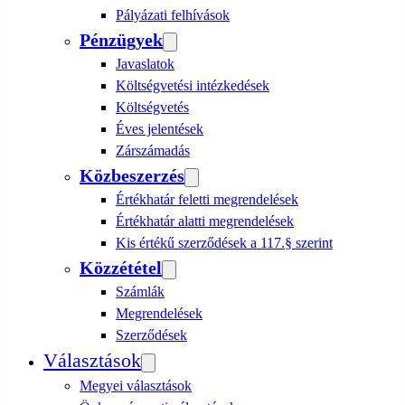
Pályázati felhívások
Pénzügyek
Javaslatok
Költségvetési intézkedések
Költségvetés
Éves jelentések
Zárszámadás
Közbeszerzés
Értékhatár feletti megrendelések
Értékhatár alatti megrendelések
Kis értékű szerződések a 117.§ szerint
Közzététel
Számlák
Megrendelések
Szerződések
Választások
Megyei választások