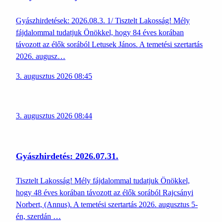
Gyászhirdetések: 2026.08.3. 1/ Tisztelt Lakosság! Mély
fájdalommal tudatjuk Önökkel, hogy 84 éves korában
távozott az élők sorából Letusek János. A temetési szertartás
2026. augusz…
3. augusztus 2026 08:45
3. augusztus 2026 08:44
Gyászhirdetés: 2026.07.31.
Tisztelt Lakosság! Mély fájdalommal tudatjuk Önökkel,
hogy 48 éves korában távozott az élők sorából Rajcsányi
Norbert, (Annus). A temetési szertartás 2026. augusztus 5-
én, szerdán …