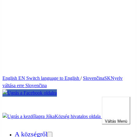
English
EN
Switch language to English
/
Slovenčina
SK
Nyelv
váltása erre Slovenčina
Jóka
Község hivatalos oldala
Váltás
Menü
A községről