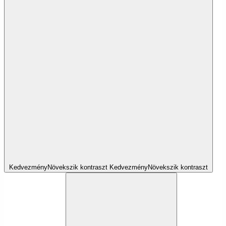
Kedvezmény
Növekszik
kontraszt
Kedvezmény
Növekszik
kontraszt