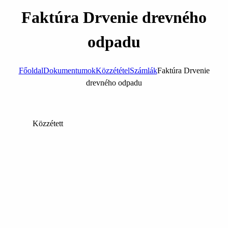
Faktúra Drvenie drevného
odpadu
Főoldal
Dokumentumok
Közzététel
Számlák
Faktúra Drvenie
drevného odpadu
Közzétett