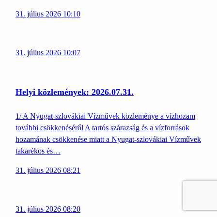
31. július 2026 10:10
31. július 2026 10:07
Helyi közlemények: 2026.07.31.
1/ A Nyugat-szlovákiai Vízművek közleménye a vízhozam
további csökkenéséről A tartós szárazság és a vízforrások
hozamának csökkenése miatt a Nyugat-szlovákiai Vízművek
takarékos és…
31. július 2026 08:21
31. július 2026 08:20