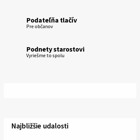
Podateľňa tlačív
Pre občanov
Podnety starostovi
Vyriešme to spolu
Najbližšie udalosti