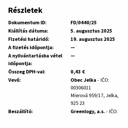
Részletek
Dokumentum ID:
FD/0440/25
Kiállítás dátuma:
5. augusztus 2025
Fizetési határidő:
19. augusztus 2025
A fizetés időpontja:
—
A nyilvántartásba vétel
—
időpontja:
Összeg DPH-val:
0,43 €
Vevő:
Obec Jelka
- IČO:
00306011
Mierová 959/17, Jelka,
925 23
Beszállító:
Greenlogy, a.s.
- IČO: