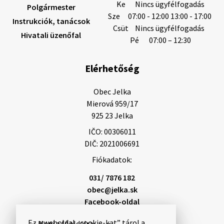
Ke
Nincs ügyfélfogadás
Polgármester
Sze
07:00 - 12:00 13:00 - 17:00
Instrukciók, tanácsok
Helyi közlemények: 2026.08.03.
Csüt
Nincs ügyfélfogadás
Hivatali üzenőfal
Gyászhirdetések: 2026.08.3. 1/ Tisztelt Lakosság!
Pé
07:00 – 12:30
Mély fájdalommal tudatjuk Önökkel, hogy 84 éves
korában távozott az élők sorából Letusek János. A
Elérhetőség
temetési szertartás 2026. augusz…
3. augusztus 2026 08:45
Obec Jelka

Mierová 959/17

925 23 Jelka
3. augusztus 2026 08:44
IČO: 00306011
DIČ: 2021006691
Fiókadatok:
Gyászhirdetés: 2026.07.31.
Tisztelt Lakosság! Mély fájdalommal tudatjuk
031/ 7876 182
Önökkel, hogy 48 éves korában távozott az élők
obec@jelka.sk
sorából Rajcsányi Norbert, (Annus). A temetési
Facebook-oldal
szertartás 2026. augusztus 5-én, szerdán …
31. július 2026 10:10
Ez a weboldal „cookie-kat” tárol a