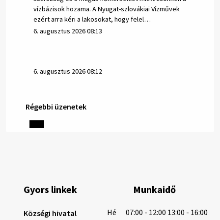
vízbázisok hozama. A Nyugat-szlovákiai Vízművek
ezért arra kéri a lakosokat, hogy felel…
6. augusztus 2026 08:13
6. augusztus 2026 08:12
Régebbi üzenetek
Helyi közlemények: 2026.08.05.
Gyászhirdetés: 2026.08.05. 1/ Tisztelt Lakosság!
Mély fájdalommal tudatjuk Önökkel, hogy 73 éves
korában távozott az élők sorából Tankó Irén. A
temetési szertartás 2026. augusztus …
5. augusztus 2026 13:10
Gyors linkek
Munkaidő
5. augusztus 2026 12:59
Hé
07:00 - 12:00 13:00 - 16:00
Községi hivatal