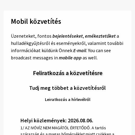
Mobil közvetítés
Üzeneteket, fontos
bejelentéseket
,
emékeztetőket
a
hulladékgyűjtésről és eseményekről, valamint további
információkat küldünk Önnek
E-mail
. You can see
broadcast messages in
mobile app
as well.
Feliratkozás a közvetítésre
Tudj meg többet a közvetítésről
Leiratkozás a hírlevélről
Helyi közlemények: 2026.08.06.
1/ AZ IVÓVÍZ NEM MAGÁTÓL ÉRTETŐDŐ. A tartós
szárazság és a magas hőmérséklet miatt csökken a