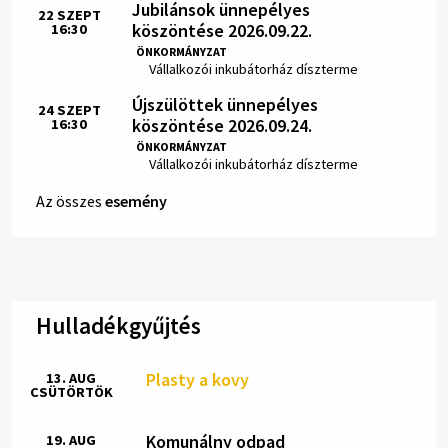
Jubilánsok ünnepélyes
22
SZEPT
köszöntése 2026.09.22.
16:30
Idő:
ÖNKORMÁNYZAT
Hely:
Vállalkozói inkubátorház díszterme
Újszülöttek ünnepélyes
24
SZEPT
köszöntése 2026.09.24.
16:30
Idő:
ÖNKORMÁNYZAT
Hely:
Vállalkozói inkubátorház díszterme
Az összes
esemény
Hulladékgyűjtés
Plasty a kovy
13. AUG
CSÜTÖRTÖK
Komunálny odpad
19. AUG