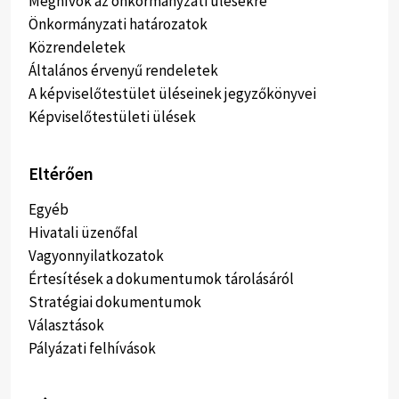
Meghívók az önkormányzati ülésekre
Önkormányzati határozatok
Közrendeletek
Általános érvenyű rendeletek
A képviselőtestület üléseinek jegyzőkönyvei
Képviselőtestületi ülések
Eltérően
Egyéb
Hivatali üzenőfal
Vagyonnyilatkozatok
Értesítések a dokumentumok tárolásáról
Stratégiai dokumentumok
Választások
Pályázati felhívások