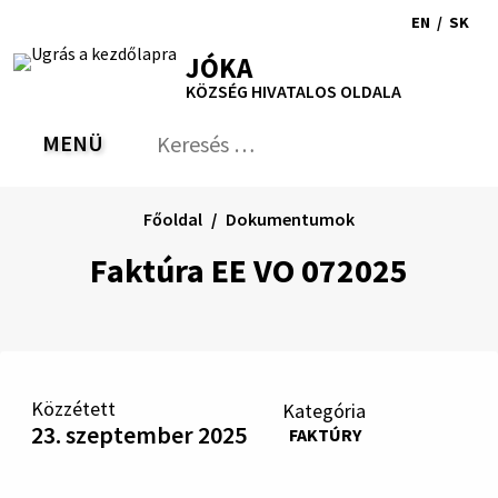
Ugrás
EN
/
SK
a
Switch
Nyel
RSS
Oldaltérkép
Nyomtatás
Növekszik
Kisebb
Nagyobb
JÓKA
tartalomra
language
vált
kontraszt
betűméret
betűméret
KÖZSÉG HIVATALOS OLDALA
to
erre
English
Slov
MENÜ
VÁLTÁS
Keresés:
Nyú
be
a
Főoldal
Dokumentumok
ker
űrl
Faktúra EE VO 072025
Közzétett
Kategória
23. szeptember 2025
FAKTÚRY