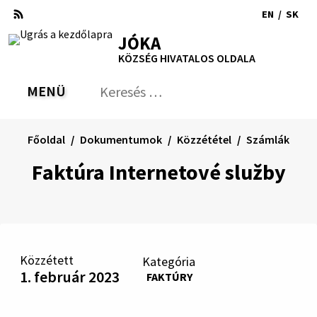
Ugrás
EN
/
SK
a
Switch
Nyel
RSS
Oldaltérkép
Nyomtatás
Növekszik
Kisebb
Nagyobb
JÓKA
tartalomra
language
vált
kontraszt
betűméret
betűméret
KÖZSÉG HIVATALOS OLDALA
to
erre
English
Slov
MENÜ
VÁLTÁS
Keresés:
Nyú
be
a
Főoldal
Dokumentumok
Közzététel
Számlák
ker
űrl
Faktúra Internetové služby
Közzétett
Kategória
1. február 2023
FAKTÚRY