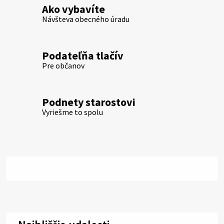
Ako vybavíte
Návšteva obecného úradu
Podateľňa tlačív
Pre občanov
Podnety starostovi
Vyriešme to spolu