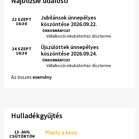
Najbližšie udalosti
Jubilánsok ünnepélyes
22
SZEPT
köszöntése 2026.09.22.
16:30
Idő:
ÖNKORMÁNYZAT
Hely:
Vállalkozói inkubátorház díszterme
Újszülöttek ünnepélyes
24
SZEPT
köszöntése 2026.09.24.
16:30
Idő:
ÖNKORMÁNYZAT
Hely:
Vállalkozói inkubátorház díszterme
Az összes
esemény
Hulladékgyűjtés
Plasty a kovy
13. AUG
CSÜTÖRTÖK