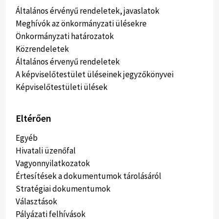
Általános érvényű rendeletek, javaslatok
Meghívók az önkormányzati ülésekre
Önkormányzati határozatok
Közrendeletek
Általános érvenyű rendeletek
A képviselőtestület üléseinek jegyzőkönyvei
Képviselőtestületi ülések
Eltérően
Egyéb
Hivatali üzenőfal
Vagyonnyilatkozatok
Értesítések a dokumentumok tárolásáról
Stratégiai dokumentumok
Választások
Pályázati felhívások