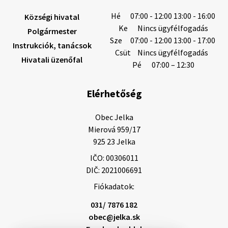
6. augusztus 2026 08:12
Hé
07:00 - 12:00 13:00 - 16:00
Községi hivatal
Ke
Nincs ügyfélfogadás
Polgármester
Sze
07:00 - 12:00 13:00 - 17:00
Instrukciók, tanácsok
Helyi közlemények: 2026.08.05.
Csüt
Nincs ügyfélfogadás
Hivatali üzenőfal
Gyászhirdetés: 2026.08.05. 1/ Tisztelt Lakosság!
Pé
07:00 – 12:30
Mély fájdalommal tudatjuk Önökkel, hogy 73 éves
korában távozott az élők sorából Tankó Irén. A
Elérhetőség
temetési szertartás 2026. augusztus …
5. augusztus 2026 13:10
Obec Jelka

Mierová 959/17

925 23 Jelka
5. augusztus 2026 12:59
IČO: 00306011
DIČ: 2021006691
Fiókadatok:
Helyi közlemények: 2026.08.03.
Gyászhirdetések: 2026.08.3. 1/ Tisztelt Lakosság!
031/ 7876 182
Mély fájdalommal tudatjuk Önökkel, hogy 84 éves
obec@jelka.sk
korában távozott az élők sorából Letusek János. A