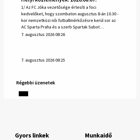
1/ Az FC Jóka vezetősége értesíti a foci
kedvelőket, hogy szombaton augusztus 8-án 10.30 -
kor nemzetközi női futballmérkőzésre kerül sor az
AC Sparta Praha és a szerb Spartak Subot…
7. augusztus 2026 08:26
7. augusztus 2026 08:25
Régebbi üzenetek
Helyi közlemények: 2026.08.06.
1/ AZ IVÓVÍZ NEM MAGÁTÓL ÉRTETŐDŐ. A tartós
szárazság és a magas hőmérséklet miatt csökken a
vízbázisok hozama. A Nyugat-szlovákiai Vízművek
ezért arra kéri a lakosokat, hogy felel…
6. augusztus 2026 08:13
Gyors linkek
Munkaidő