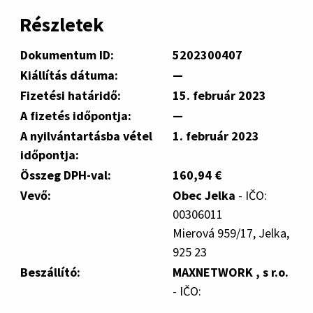
Részletek
Dokumentum ID:
5202300407
Kiállítás dátuma:
—
Fizetési határidő:
15. február 2023
A fizetés időpontja:
—
A nyilvántartásba vétel
1. február 2023
időpontja:
Összeg DPH-val:
160,94 €
Vevő:
Obec Jelka
- IČO:
00306011
Mierová 959/17, Jelka,
925 23
Beszállító:
MAXNETWORK , s r.o.
- IČO: