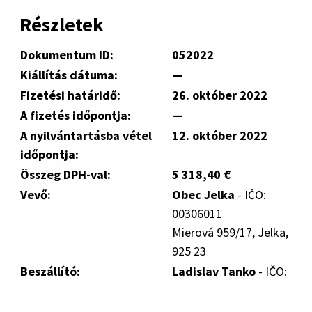
Részletek
Dokumentum ID:
052022
Kiállítás dátuma:
—
Fizetési határidő:
26. október 2022
A fizetés időpontja:
—
A nyilvántartásba vétel
12. október 2022
időpontja:
Összeg DPH-val:
5 318,40 €
Vevő:
Obec Jelka
- IČO:
00306011
Mierová 959/17, Jelka,
925 23
Beszállító:
Ladislav Tanko
- IČO: