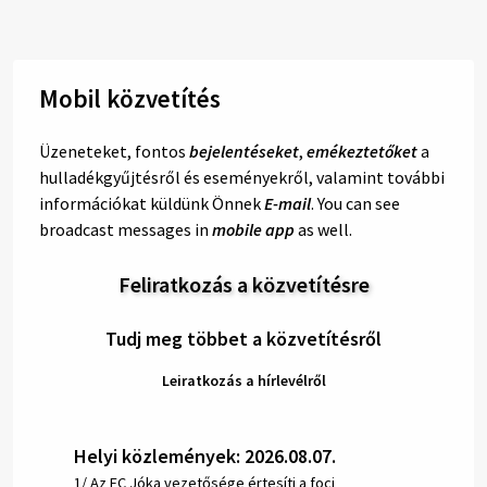
Mobil közvetítés
Üzeneteket, fontos
bejelentéseket
,
emékeztetőket
a
hulladékgyűjtésről és eseményekről, valamint további
információkat küldünk Önnek
E-mail
. You can see
broadcast messages in
mobile app
as well.
Feliratkozás a közvetítésre
Tudj meg többet a közvetítésről
Leiratkozás a hírlevélről
Helyi közlemények: 2026.08.07.
1/ Az FC Jóka vezetősége értesíti a foci