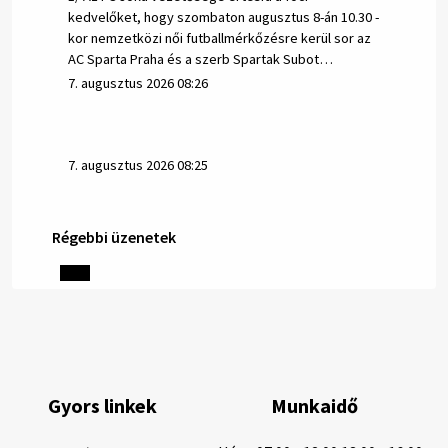
kedvelőket, hogy szombaton augusztus 8-án 10.30 -
kor nemzetközi női futballmérkőzésre kerül sor az
AC Sparta Praha és a szerb Spartak Subot…
7. augusztus 2026 08:26
7. augusztus 2026 08:25
Régebbi üzenetek
Helyi közlemények: 2026.08.06.
1/ AZ IVÓVÍZ NEM MAGÁTÓL ÉRTETŐDŐ. A tartós
szárazság és a magas hőmérséklet miatt csökken a
vízbázisok hozama. A Nyugat-szlovákiai Vízművek
ezért arra kéri a lakosokat, hogy felel…
6. augusztus 2026 08:13
Gyors linkek
Munkaidő
6. augusztus 2026 08:12