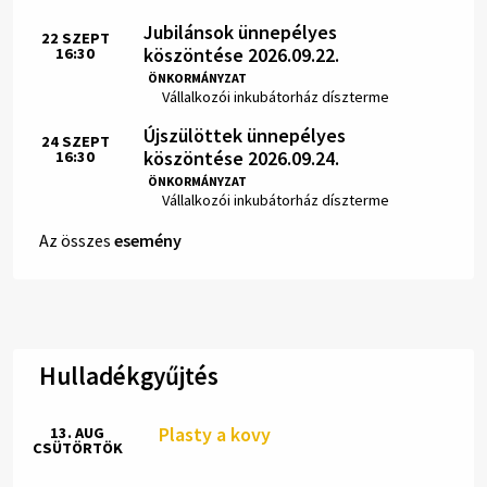
Jubilánsok ünnepélyes
22
SZEPT
köszöntése 2026.09.22.
16:30
Idő:
ÖNKORMÁNYZAT
Hely:
Vállalkozói inkubátorház díszterme
Újszülöttek ünnepélyes
24
SZEPT
köszöntése 2026.09.24.
16:30
Idő:
ÖNKORMÁNYZAT
Hely:
Vállalkozói inkubátorház díszterme
Az összes
esemény
Hulladékgyűjtés
Plasty a kovy
13. AUG
CSÜTÖRTÖK