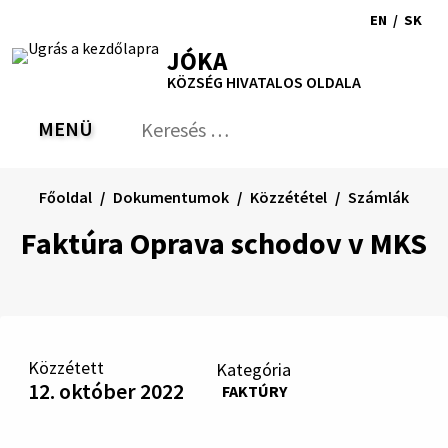
Ugrás
EN
/
SK
a
Switch
Nyel
RSS
Oldaltérkép
Nyomtatás
Növekszik
Kisebb
Nagyobb
JÓKA
tartalomra
language
vált
kontraszt
betűméret
betűméret
KÖZSÉG HIVATALOS OLDALA
to
erre
English
Slov
MENÜ
VÁLTÁS
Keresés:
Nyú
be
a
Főoldal
Dokumentumok
Közzététel
Számlák
ker
űrl
Faktúra Oprava schodov v MKS
Közzétett
Kategória
12. október 2022
FAKTÚRY