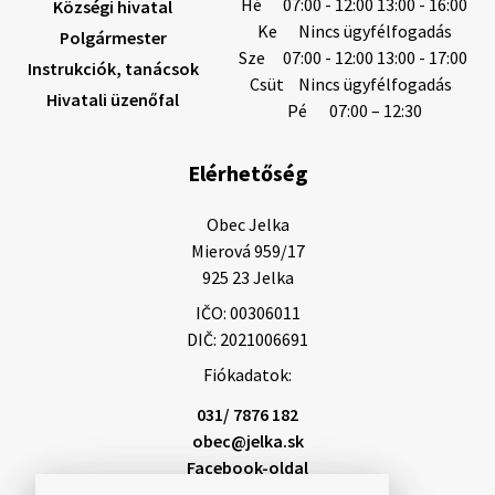
Hé
07:00 - 12:00 13:00 - 16:00
Községi hivatal
Ke
Nincs ügyfélfogadás
Polgármester
Sze
07:00 - 12:00 13:00 - 17:00
Instrukciók, tanácsok
Helyi közlemények: 2026.08.05.
Csüt
Nincs ügyfélfogadás
Hivatali üzenőfal
Gyászhirdetés: 2026.08.05. 1/ Tisztelt Lakosság!
Pé
07:00 – 12:30
Mély fájdalommal tudatjuk Önökkel, hogy 73 éves
korában távozott az élők sorából Tankó Irén. A
Elérhetőség
temetési szertartás 2026. augusztus …
5. augusztus 2026 13:10
Obec Jelka

Mierová 959/17

925 23 Jelka
5. augusztus 2026 12:59
IČO: 00306011
DIČ: 2021006691
Fiókadatok:
Helyi közlemények: 2026.08.03.
Gyászhirdetések: 2026.08.3. 1/ Tisztelt Lakosság!
031/ 7876 182
Mély fájdalommal tudatjuk Önökkel, hogy 84 éves
obec@jelka.sk
korában távozott az élők sorából Letusek János. A
Facebook-oldal
temetési szertartás 2026. augusz…