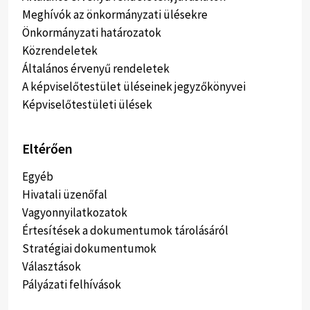
Meghívók az önkormányzati ülésekre
Önkormányzati határozatok
Közrendeletek
Általános érvenyű rendeletek
A képviselőtestület üléseinek jegyzőkönyvei
Képviselőtestületi ülések
Eltérően
Egyéb
Hivatali üzenőfal
Vagyonnyilatkozatok
Értesítések a dokumentumok tárolásáról
Stratégiai dokumentumok
Választások
Pályázati felhívások