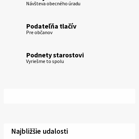
Návšteva obecného úradu
Podateľňa tlačív
Pre občanov
Podnety starostovi
Vyriešme to spolu
Najbližšie udalosti