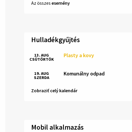
Az összes
esemény
Hulladékgyűjtés
Plasty a kovy
13. AUG
CSÜTÖRTÖK
Komunálny odpad
19. AUG
SZERDA
Zobraziť celý kalendár
Mobil alkalmazás