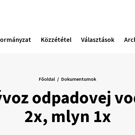
ormányzat
Közzététel
Választások
Arc
Főoldal
Dokumentumok
ývoz odpadovej vod
2x, mlyn 1x