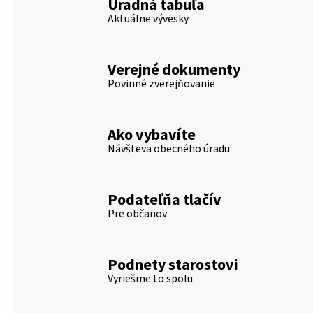
Úradná tabuľa
Aktuálne vývesky
Verejné dokumenty
Povinné zverejňovanie
Ako vybavíte
Návšteva obecného úradu
Podateľňa tlačív
Pre občanov
Podnety starostovi
Vyriešme to spolu