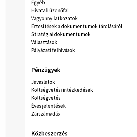
Egyéb
Hivatali üzenőfal
Vagyonnyilatkozatok
Értesítések a dokumentumok tárolásáról
Stratégiai dokumentumok
Választások
Pályázati felhívások
Pénzügyek
Javaslatok
Költségvetési intézkedések
Költségvetés
Éves jelentések
Zárszámadás
Közbeszerzés