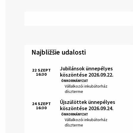
Najbližšie udalosti
Jubilánsok ünnepélyes
22
SZEPT
köszöntése 2026.09.22.
16:30
Idő:
ÖNKORMÁNYZAT
Hely:
Vállalkozói inkubátorház
díszterme
Újszülöttek ünnepélyes
24
SZEPT
köszöntése 2026.09.24.
16:30
Idő:
ÖNKORMÁNYZAT
Hely:
Vállalkozói inkubátorház
díszterme