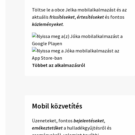
Töltse le a obce Jelka mobilalkalmazást és az
aktuális
frissítéseket
,
értesítéseket
és fontos
közleményeket
.
Többet az alkalmazásról
Mobil közvetítés
Üzeneteket, fontos
bejelentéseket
,
emékeztetőket
a hulladékgyűjtésről és
eseményekről, valamint további