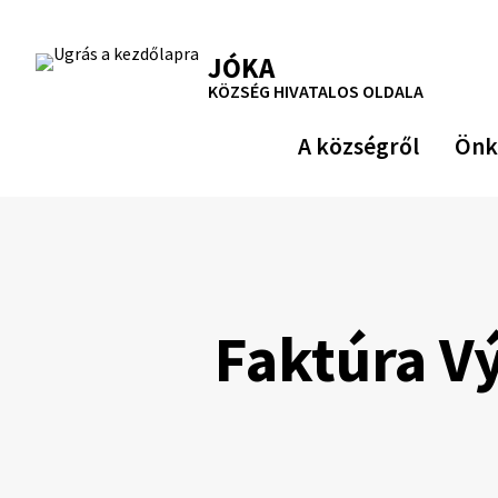
Ugrás
a
RSS
Oldaltérkép
Nyomtatás
JÓKA
tartalomra
KÖZSÉG HIVATALOS OLDALA
A községről
Önk
Faktúra V