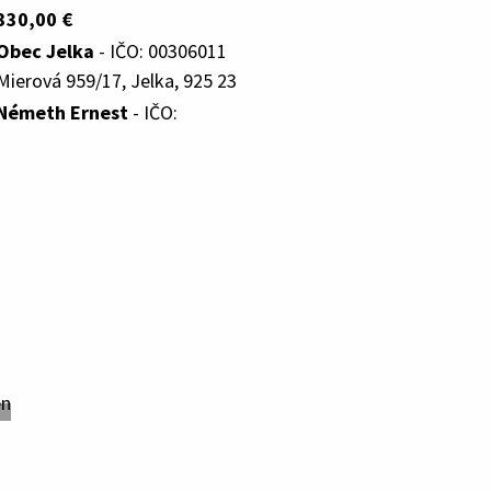
330,00 €
Obec Jelka
- IČO: 00306011
Mierová 959/17, Jelka, 925 23
Németh Ernest
- IČO: