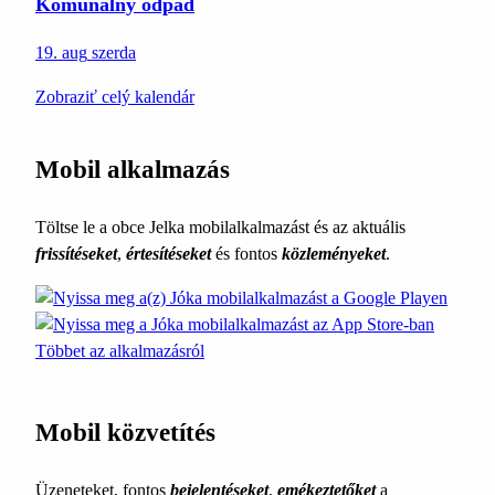
Komunálny odpad
19. aug
szerda
Zobraziť celý kalendár
Mobil alkalmazás
Töltse le a obce Jelka mobilalkalmazást és az aktuális
frissítéseket
,
értesítéseket
és fontos
közleményeket
.
Többet az alkalmazásról
Mobil közvetítés
Üzeneteket, fontos
bejelentéseket
,
emékeztetőket
a