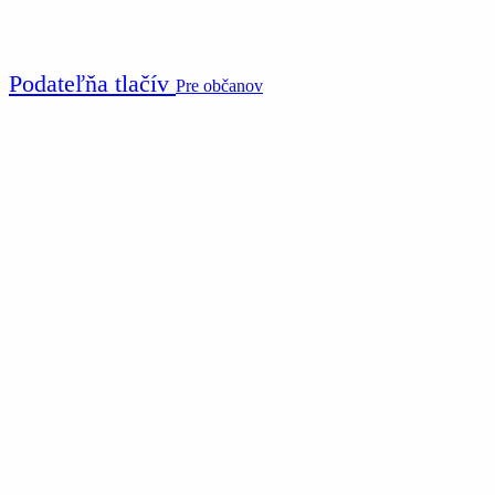
Podateľňa tlačív
Pre občanov