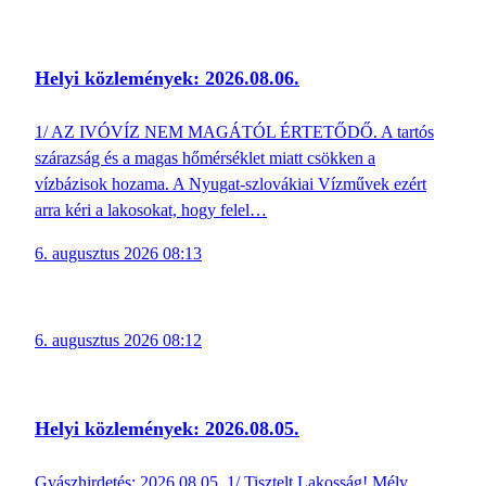
Helyi közlemények: 2026.08.06.
1/ AZ IVÓVÍZ NEM MAGÁTÓL ÉRTETŐDŐ. A tartós
szárazság és a magas hőmérséklet miatt csökken a
vízbázisok hozama. A Nyugat-szlovákiai Vízművek ezért
arra kéri a lakosokat, hogy felel…
6. augusztus 2026 08:13
6. augusztus 2026 08:12
Helyi közlemények: 2026.08.05.
Gyászhirdetés: 2026.08.05. 1/ Tisztelt Lakosság! Mély