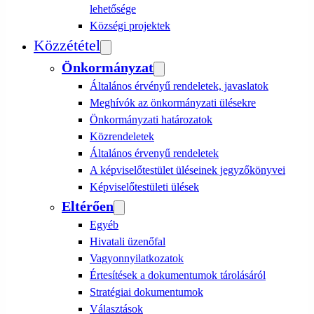
lehetősége
Községi projektek
Közzététel
Önkormányzat
Általános érvényű rendeletek, javaslatok
Meghívók az önkormányzati ülésekre
Önkormányzati határozatok
Közrendeletek
Általános érvenyű rendeletek
A képviselőtestület üléseinek jegyzőkönyvei
Képviselőtestületi ülések
Eltérően
Egyéb
Hivatali üzenőfal
Vagyonnyilatkozatok
Értesítések a dokumentumok tárolásáról
Stratégiai dokumentumok
Választások