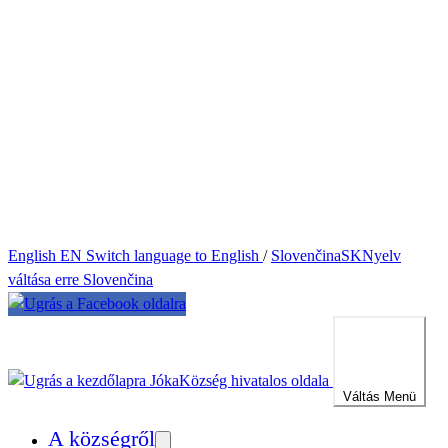
English
EN
Switch language to English
/
Slovenčina
SK
Nyelv
váltása erre Slovenčina
Jóka
Község hivatalos oldala
Váltás
Menü
A községről