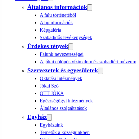
Általános információk
A falu történetéből
Alapinformációk
Képgaléria
Szabadidős tevékenységek
Érdekes tények
Falunk nevezetességei
A jókai cölöpös vízimalom és szabadtéri múzeum
Szervezetek és egyesületek
Oktatási Intézmények
Jókai Szó
ÖTT JÓKA
Egészségügyi intézmények
Általános szolgáltatások
Egyház
Egyházaink
Temetők a községünkben