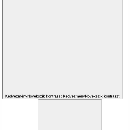
Kedvezmény
Növekszik
kontraszt
Kedvezmény
Növekszik
kontraszt