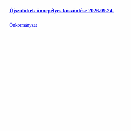
Újszülöttek ünnepélyes köszöntése 2026.09.24.
Önkormányzat