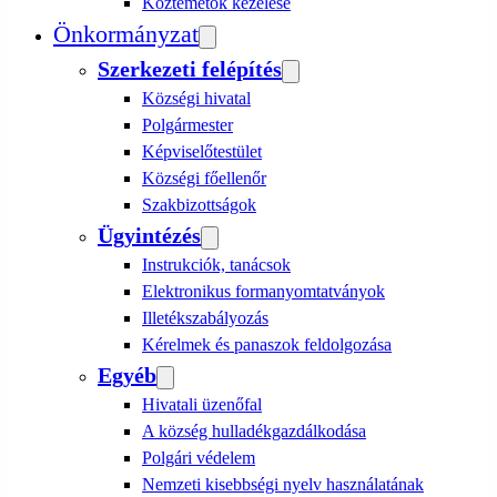
Köztemetők kezelése
Önkormányzat
Szerkezeti felépítés
Községi hivatal
Polgármester
Képviselőtestület
Községi főellenőr
Szakbizottságok
Ügyintézés
Instrukciók, tanácsok
Elektronikus formanyomtatványok
Illetékszabályozás
Kérelmek és panaszok feldolgozása
Egyéb
Hivatali üzenőfal
A község hulladékgazdálkodása
Polgári védelem
Nemzeti kisebbségi nyelv használatának