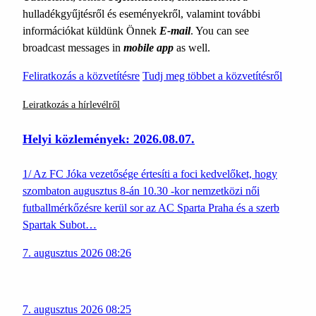
hulladékgyűjtésről és eseményekről, valamint további
információkat küldünk Önnek
E-mail
. You can see
broadcast messages in
mobile app
as well.
Feliratkozás a közvetítésre
Tudj meg többet a közvetítésről
Leiratkozás a hírlevélről
Helyi közlemények: 2026.08.07.
1/ Az FC Jóka vezetősége értesíti a foci kedvelőket, hogy
szombaton augusztus 8-án 10.30 -kor nemzetközi női
futballmérkőzésre kerül sor az AC Sparta Praha és a szerb
Spartak Subot…
7. augusztus 2026 08:26
7. augusztus 2026 08:25