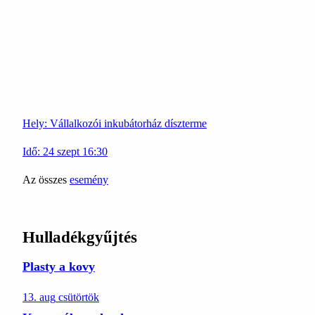
Hely:
Vállalkozói inkubátorház díszterme
Idő:
24
szept
16:30
Az összes
esemény
Hulladékgyűjtés
Plasty a kovy
13. aug
csütörtök