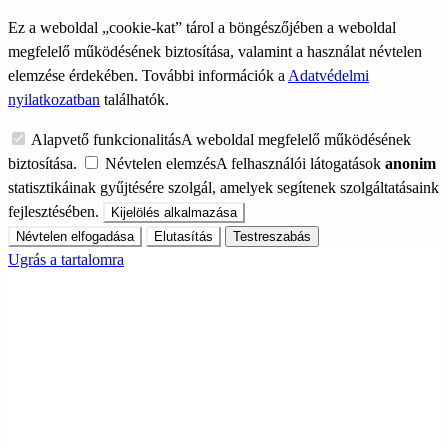
Ez a weboldal „cookie-kat” tárol a böngészőjében a weboldal
megfelelő működésének biztosítása, valamint a használat névtelen
elemzése érdekében. További információk a
Adatvédelmi
nyilatkozatban
találhatók.
Alapvető funkcionalitás
A weboldal megfelelő működésének
biztosítása.
Névtelen elemzés
A felhasználói látogatások
anonim
statisztikáinak gyűjtésére szolgál, amelyek segítenek szolgáltatásaink
fejlesztésében.
Kijelölés alkalmazása
Névtelen elfogadása
Elutasítás
Testreszabás
Ugrás a tartalomra