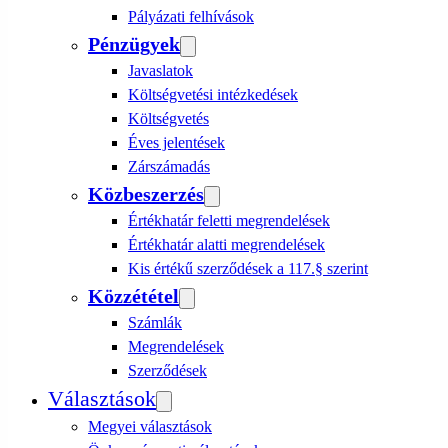
Pályázati felhívások
Pénzügyek
Javaslatok
Költségvetési intézkedések
Költségvetés
Éves jelentések
Zárszámadás
Közbeszerzés
Értékhatár feletti megrendelések
Értékhatár alatti megrendelések
Kis értékű szerződések a 117.§ szerint
Közzététel
Számlák
Megrendelések
Szerződések
Választások
Megyei választások