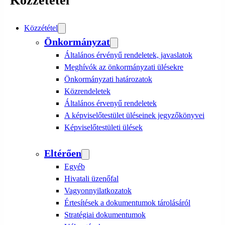
Közzététel
Közzététel
Önkormányzat
Általános érvényű rendeletek, javaslatok
Meghívók az önkormányzati ülésekre
Önkormányzati határozatok
Közrendeletek
Általános érvenyű rendeletek
A képviselőtestület üléseinek jegyzőkönyvei
Képviselőtestületi ülések
Eltérően
Egyéb
Hivatali üzenőfal
Vagyonnyilatkozatok
Értesítések a dokumentumok tárolásáról
Stratégiai dokumentumok