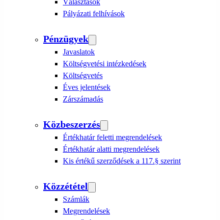
Választások
Pályázati felhívások
Pénzügyek
Javaslatok
Költségvetési intézkedések
Költségvetés
Éves jelentések
Zárszámadás
Közbeszerzés
Értékhatár feletti megrendelések
Értékhatár alatti megrendelések
Kis értékű szerződések a 117.§ szerint
Közzététel
Számlák
Megrendelések