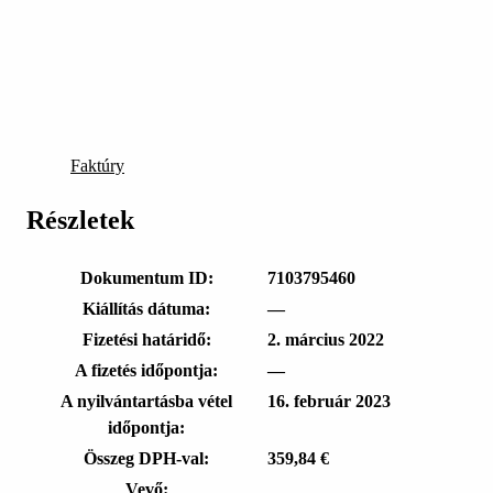
Faktúry
Részletek
Dokumentum ID:
7103795460
Kiállítás dátuma:
—
Fizetési határidő:
2. március 2022
A fizetés időpontja:
—
A nyilvántartásba vétel
16. február 2023
időpontja:
Összeg DPH-val:
359,84 €
Vevő: