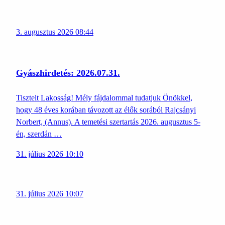
3. augusztus 2026 08:44
Gyászhirdetés: 2026.07.31.
Tisztelt Lakosság! Mély fájdalommal tudatjuk Önökkel,
hogy 48 éves korában távozott az élők sorából Rajcsányi
Norbert, (Annus). A temetési szertartás 2026. augusztus 5-
én, szerdán …
31. július 2026 10:10
31. július 2026 10:07