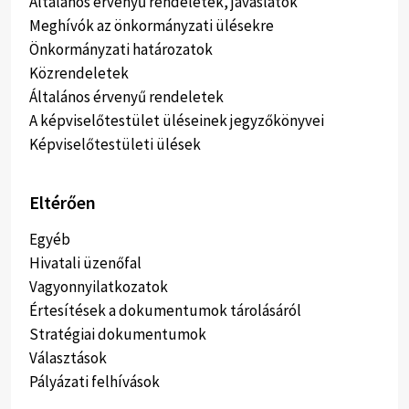
Általános érvényű rendeletek, javaslatok
Meghívók az önkormányzati ülésekre
Önkormányzati határozatok
Közrendeletek
Általános érvenyű rendeletek
A képviselőtestület üléseinek jegyzőkönyvei
Képviselőtestületi ülések
Eltérően
Egyéb
Hivatali üzenőfal
Vagyonnyilatkozatok
Értesítések a dokumentumok tárolásáról
Stratégiai dokumentumok
Választások
Pályázati felhívások