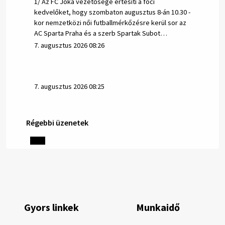
1/ Az FC Jóka vezetősége értesíti a foci
kedvelőket, hogy szombaton augusztus 8-án 10.30 -
kor nemzetközi női futballmérkőzésre kerül sor az
AC Sparta Praha és a szerb Spartak Subot…
7. augusztus 2026 08:26
7. augusztus 2026 08:25
Régebbi üzenetek
Helyi közlemények: 2026.08.06.
1/ AZ IVÓVÍZ NEM MAGÁTÓL ÉRTETŐDŐ. A tartós
szárazság és a magas hőmérséklet miatt csökken a
vízbázisok hozama. A Nyugat-szlovákiai Vízművek
ezért arra kéri a lakosokat, hogy felel…
6. augusztus 2026 08:13
Gyors linkek
Munkaidő
6. augusztus 2026 08:12