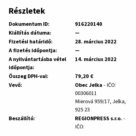
Részletek
Dokumentum ID:
916220140
Kiállítás dátuma:
—
Fizetési határidő:
28. március 2022
A fizetés időpontja:
—
A nyilvántartásba vétel
14. március 2022
időpontja:
Összeg DPH-val:
79,20 €
Vevő:
Obec Jelka
- IČO:
00306011
Mierová 959/17, Jelka,
925 23
Beszállító:
REGIONPRESS s.r.o.
-
IČO: