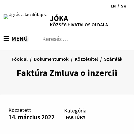
Ugrás
EN
/
SK
a
Switch
Nyel
RSS
Oldaltérkép
Nyomtatás
Növekszik
Kisebb
Nagyobb
JÓKA
tartalomra
language
vált
kontraszt
betűméret
betűméret
KÖZSÉG HIVATALOS OLDALA
to
erre
English
Slov
MENÜ
VÁLTÁS
Keresés:
Nyú
be
a
Főoldal
Dokumentumok
Közzététel
Számlák
ker
űrl
Faktúra Zmluva o inzercii
Közzétett
Kategória
14. március 2022
FAKTÚRY