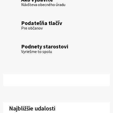
Návšteva obecného úradu
Podateľňa tlačív
Pre občanov
Podnety starostovi
Vyriešme to spolu
Najbližšie udalosti