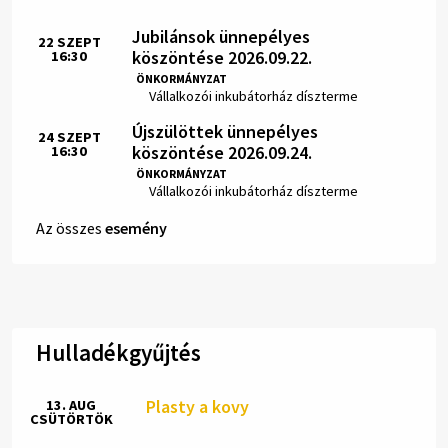
Jubilánsok ünnepélyes
22
SZEPT
köszöntése 2026.09.22.
16:30
Idő:
ÖNKORMÁNYZAT
Hely:
Vállalkozói inkubátorház díszterme
Újszülöttek ünnepélyes
24
SZEPT
köszöntése 2026.09.24.
16:30
Idő:
ÖNKORMÁNYZAT
Hely:
Vállalkozói inkubátorház díszterme
Az összes
esemény
Hulladékgyűjtés
Plasty a kovy
13. AUG
CSÜTÖRTÖK