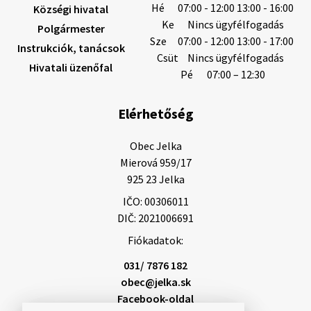
Hé
07:00 - 12:00 13:00 - 16:00
Községi hivatal
Ke
Nincs ügyfélfogadás
Polgármester
Sze
07:00 - 12:00 13:00 - 17:00
Instrukciók, tanácsok
Helyi közlemények: 2026.08.05.
Csüt
Nincs ügyfélfogadás
Hivatali üzenőfal
Gyászhirdetés: 2026.08.05. 1/ Tisztelt Lakosság!
Pé
07:00 – 12:30
Mély fájdalommal tudatjuk Önökkel, hogy 73 éves
korában távozott az élők sorából Tankó Irén. A
Elérhetőség
temetési szertartás 2026. augusztus …
5. augusztus 2026 13:10
Obec Jelka

Mierová 959/17

925 23 Jelka
5. augusztus 2026 12:59
IČO: 00306011
DIČ: 2021006691
Fiókadatok:
Helyi közlemények: 2026.08.03.
Gyászhirdetések: 2026.08.3. 1/ Tisztelt Lakosság!
031/ 7876 182
Mély fájdalommal tudatjuk Önökkel, hogy 84 éves
obec@jelka.sk
korában távozott az élők sorából Letusek János. A
Facebook-oldal
temetési szertartás 2026. augusz…