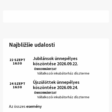
Najbližšie udalosti
Jubilánsok ünnepélyes
22
SZEPT
köszöntése 2026.09.22.
16:30
Idő:
ÖNKORMÁNYZAT
Hely:
Vállalkozói inkubátorház díszterme
Újszülöttek ünnepélyes
24
SZEPT
köszöntése 2026.09.24.
16:30
Idő:
ÖNKORMÁNYZAT
Hely:
Vállalkozói inkubátorház díszterme
Az összes
esemény