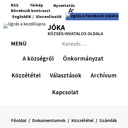
Ugrás
RSS
Térkép
Nyomtatás
a
Növekszik
kontraszt
RSS
Oldaltérkép
Nyomtatás
Növekszik
Kisebb
Az
Nagyobb
English
EN
/
Slovenčina
SK
tartalomra
kontraszt
betűméret
eredeti
betűméret
Switch
Nyelv
JÓKA
betűméret
language
váltása
visszaállítása
KÖZSÉG HIVATALOS OLDALA
to
erre
English
Slovenčina
MENÜ
VÁLTÁS
Keresés:
Nyújtsa
be
A községről
Önkormányzat
a
keresési
űrlapot
Közzététel
Választások
Archívum
Kapcsolat
Főoldal
Dokumentumok
Közzététel
Számlák