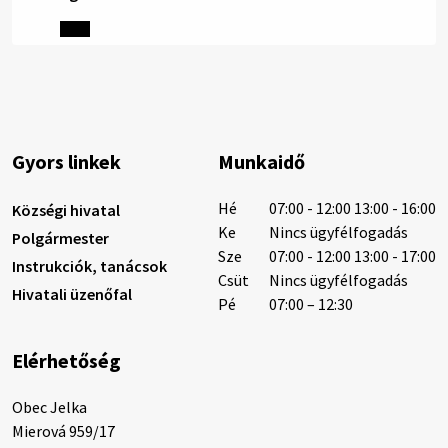
Helyi közlemények: 2026.08.06.
1/ AZ IVÓVÍZ NEM MAGÁTÓL ÉRTETŐDŐ. A tartós
szárazság és a magas hőmérséklet miatt csökken a
vízbázisok hozama. A Nyugat-szlovákiai Vízművek
ezért arra kéri a lakosokat, hogy felel…
6. augusztus 2026 08:13
Gyors linkek
Munkaidő
6. augusztus 2026 08:12
Hé
07:00 - 12:00 13:00 - 16:00
Községi hivatal
Ke
Nincs ügyfélfogadás
Polgármester
Sze
07:00 - 12:00 13:00 - 17:00
Instrukciók, tanácsok
Helyi közlemények: 2026.08.05.
Csüt
Nincs ügyfélfogadás
Hivatali üzenőfal
Gyászhirdetés: 2026.08.05. 1/ Tisztelt Lakosság!
Pé
07:00 – 12:30
Mély fájdalommal tudatjuk Önökkel, hogy 73 éves
korában távozott az élők sorából Tankó Irén. A
Elérhetőség
temetési szertartás 2026. augusztus …
5. augusztus 2026 13:10
Obec Jelka

Mierová 959/17
