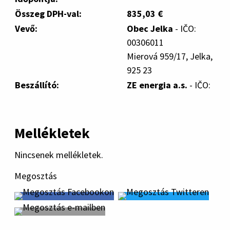
Összeg DPH-val:
835,03 €
Vevő:
Obec Jelka
- IČO:
00306011
Mierová 959/17, Jelka,
925 23
Beszállító:
ZE energia a.s.
- IČO:
Mellékletek
Nincsenek mellékletek.
Megosztás