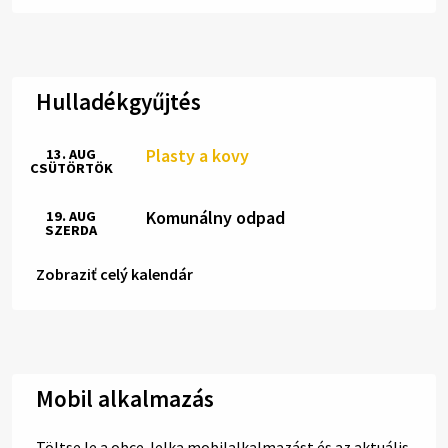
Hulladékgyűjtés
Plasty a kovy
13. AUG
CSÜTÖRTÖK
Komunálny odpad
19. AUG
SZERDA
Zobraziť celý kalendár
Mobil alkalmazás
Töltse le a obce Jelka mobilalkalmazást és az aktuális