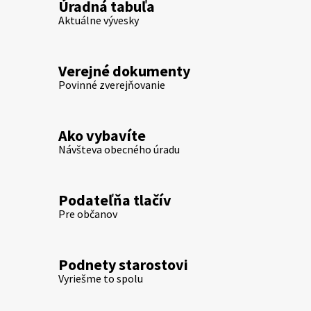
Úradná tabuľa
Aktuálne vývesky
Verejné dokumenty
Povinné zverejňovanie
Ako vybavíte
Návšteva obecného úradu
Podateľňa tlačív
Pre občanov
Podnety starostovi
Vyriešme to spolu