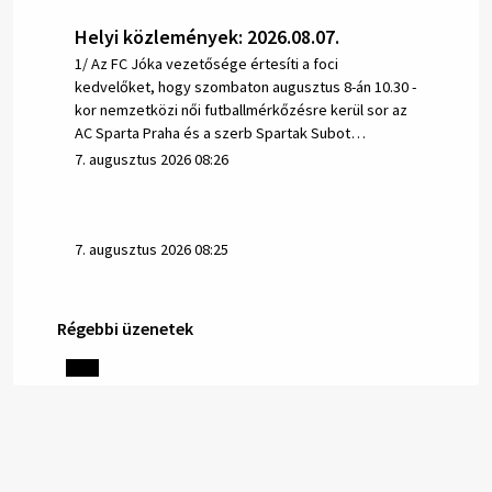
Helyi közlemények: 2026.08.07.
1/ Az FC Jóka vezetősége értesíti a foci
kedvelőket, hogy szombaton augusztus 8-án 10.30 -
kor nemzetközi női futballmérkőzésre kerül sor az
AC Sparta Praha és a szerb Spartak Subot…
7. augusztus 2026 08:26
7. augusztus 2026 08:25
Régebbi üzenetek
Helyi közlemények: 2026.08.06.
1/ AZ IVÓVÍZ NEM MAGÁTÓL ÉRTETŐDŐ. A tartós
szárazság és a magas hőmérséklet miatt csökken a
vízbázisok hozama. A Nyugat-szlovákiai Vízművek
ezért arra kéri a lakosokat, hogy felel…
6. augusztus 2026 08:13