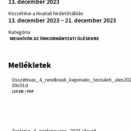
13. december 2023
Közzétéve a hivatali hirdetőtáblán
13. december 2023 − 21. december 2023
Kategória
MEGHÍVÓK AZ ÖNKORMÁNYZATI ÜLÉSEKRE
Mellékletek
Osszehivas_4_rendkivuli_kepviselo_testuleti_ules20
30o51d
115 KB / PDF
Fájl
letöltése
Zvolanie_4_neplanovane_2023-idaur4