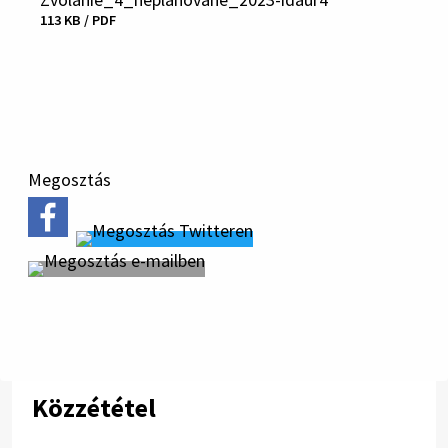
113 KB / PDF
Fájl
letöltése
Megosztás
Közzététel