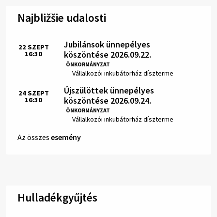
Najbližšie udalosti
Jubilánsok ünnepélyes
22
SZEPT
köszöntése 2026.09.22.
16:30
Idő:
ÖNKORMÁNYZAT
Hely:
Vállalkozói inkubátorház díszterme
Újszülöttek ünnepélyes
24
SZEPT
köszöntése 2026.09.24.
16:30
Idő:
ÖNKORMÁNYZAT
Hely:
Vállalkozói inkubátorház díszterme
Az összes
esemény
Hulladékgyűjtés