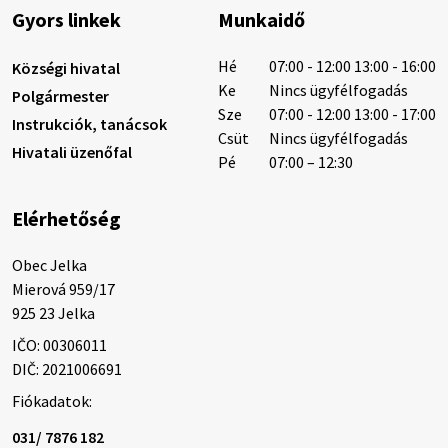
Gyors linkek
Munkaidő
6. augusztus 2026 08:12
Hé
07:00 - 12:00 13:00 - 16:00
Községi hivatal
Ke
Nincs ügyfélfogadás
Polgármester
Sze
07:00 - 12:00 13:00 - 17:00
Instrukciók, tanácsok
Helyi közlemények: 2026.08.05.
Csüt
Nincs ügyfélfogadás
Hivatali üzenőfal
Gyászhirdetés: 2026.08.05. 1/ Tisztelt Lakosság!
Pé
07:00 – 12:30
Mély fájdalommal tudatjuk Önökkel, hogy 73 éves
korában távozott az élők sorából Tankó Irén. A
Elérhetőség
temetési szertartás 2026. augusztus …
5. augusztus 2026 13:10
Obec Jelka

Mierová 959/17

925 23 Jelka
5. augusztus 2026 12:59
IČO: 00306011
DIČ: 2021006691
Fiókadatok:
Helyi közlemények: 2026.08.03.
Gyászhirdetések: 2026.08.3. 1/ Tisztelt Lakosság!
031/ 7876 182