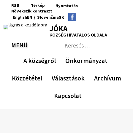
Ugrás
RSS
Térkép
Nyomtatás
a
Növekszik
kontraszt
RSS
Oldaltérkép
Nyomtatás
Növekszik
Kisebb
Az
Nagyobb
English
EN
/
Slovenčina
SK
tartalomra
kontraszt
betűméret
eredeti
betűméret
Switch
Nyelv
JÓKA
betűméret
language
váltása
visszaállítása
KÖZSÉG HIVATALOS OLDALA
to
erre
English
Slovenčina
MENÜ
VÁLTÁS
Keresés:
Nyújtsa
be
A községről
Önkormányzat
a
keresési
űrlapot
Közzététel
Választások
Archívum
Kapcsolat