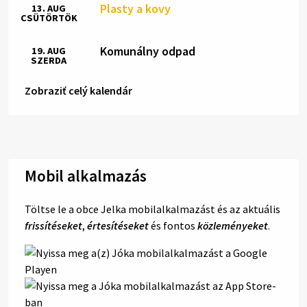
Plasty a kovy
13. AUG
CSÜTÖRTÖK
Komunálny odpad
19. AUG
SZERDA
Zobraziť celý kalendár
Mobil alkalmazás
Töltse le a obce Jelka mobilalkalmazást és az aktuális
frissítéseket
,
értesítéseket
és fontos
közleményeket
.