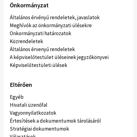
Önkormányzat
Általános érvényű rendeletek, javaslatok
Meghívók az önkormányzati ülésekre
Önkormányzati határozatok
Közrendeletek
Általános érvenyű rendeletek
A képviselőtestület üléseinek jegyzőkönyvei
Képviselőtestületi ülések
Eltérően
Egyéb
Hivatali üzenőfal
Vagyonnyilatkozatok
Értesítések a dokumentumok tárolásáról
Stratégiai dokumentumok
Választások