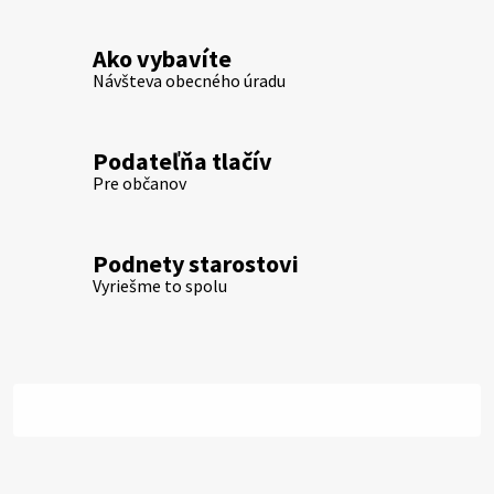
Ako vybavíte
Návšteva obecného úradu
Podateľňa tlačív
Pre občanov
Podnety starostovi
Vyriešme to spolu