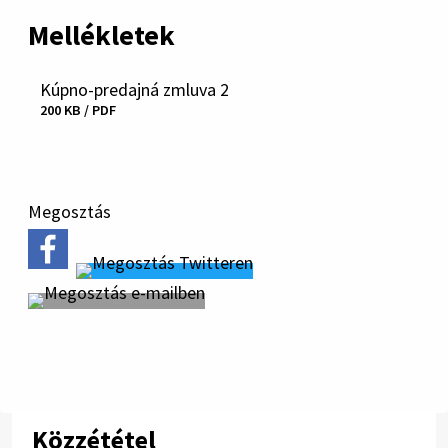
Mellékletek
Kúpno-predajná zmluva 2
Fájl
200 KB / PDF
letöltése
Megosztás
Közzététel