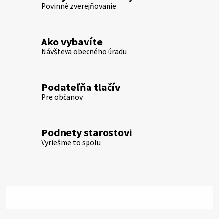
Povinné zverejňovanie
Ako vybavíte
Návšteva obecného úradu
Podateľňa tlačív
Pre občanov
Podnety starostovi
Vyriešme to spolu