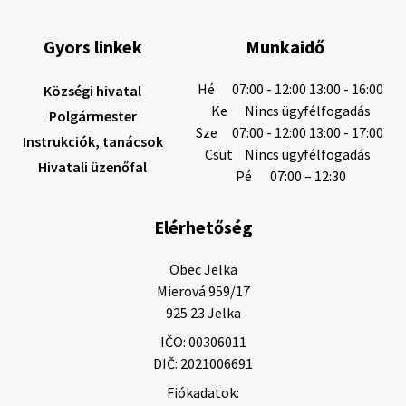
6. augusztus 2026 08:13
Gyors linkek
Munkaidő
6. augusztus 2026 08:12
Hé
07:00 - 12:00 13:00 - 16:00
Községi hivatal
Ke
Nincs ügyfélfogadás
Polgármester
Sze
07:00 - 12:00 13:00 - 17:00
Instrukciók, tanácsok
Helyi közlemények: 2026.08.05.
Csüt
Nincs ügyfélfogadás
Hivatali üzenőfal
Gyászhirdetés: 2026.08.05. 1/ Tisztelt Lakosság!
Pé
07:00 – 12:30
Mély fájdalommal tudatjuk Önökkel, hogy 73 éves
korában távozott az élők sorából Tankó Irén. A
Elérhetőség
temetési szertartás 2026. augusztus …
5. augusztus 2026 13:10
Obec Jelka

Mierová 959/17

925 23 Jelka
5. augusztus 2026 12:59
IČO: 00306011
DIČ: 2021006691
Fiókadatok:
Helyi közlemények: 2026.08.03.