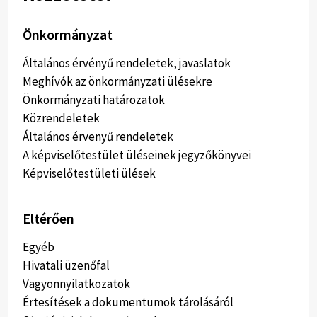
Önkormányzat
Általános érvényű rendeletek, javaslatok
Meghívók az önkormányzati ülésekre
Önkormányzati határozatok
Közrendeletek
Általános érvenyű rendeletek
A képviselőtestület üléseinek jegyzőkönyvei
Képviselőtestületi ülések
Eltérően
Egyéb
Hivatali üzenőfal
Vagyonnyilatkozatok
Értesítések a dokumentumok tárolásáról