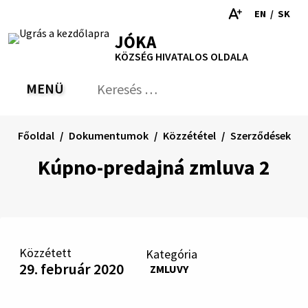
Ugrás
EN
/
SK
a
Switch
Nyel
RSS
Oldaltérkép
Nyomtatás
Növekszik
Kisebb
Nagyobb
JÓKA
tartalomra
language
vált
kontraszt
betűméret
betűméret
KÖZSÉG HIVATALOS OLDALA
to
erre
English
Slov
MENÜ
VÁLTÁS
Keresés:
Nyú
be
a
Főoldal
Dokumentumok
Közzététel
Szerződések
ker
űrl
Kúpno-predajná zmluva 2
Közzétett
Kategória
29. február 2020
ZMLUVY