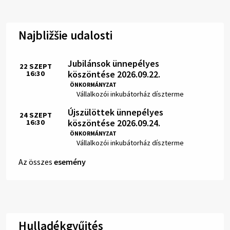
Najbližšie udalosti
Jubilánsok ünnepélyes
22
SZEPT
köszöntése 2026.09.22.
16:30
Idő:
ÖNKORMÁNYZAT
Hely:
Vállalkozói inkubátorház díszterme
Újszülöttek ünnepélyes
24
SZEPT
köszöntése 2026.09.24.
16:30
Idő:
ÖNKORMÁNYZAT
Hely:
Vállalkozói inkubátorház díszterme
Az összes
esemény
Hulladékgyűjtés