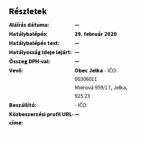
Részletek
Aláírás dátuma:
—
Hatálybalépés:
29. február 2020
Hatálybalépés text:
—
Hatályosság ideje lejárt:
—
Összeg DPH-val:
—
Vevő:
Obec Jelka
- IČO:
00306011
Mierová 959/17, Jelka,
925 23
Beszállító:
- IČO:
Közbeszerzési profil URL-
—
címe: