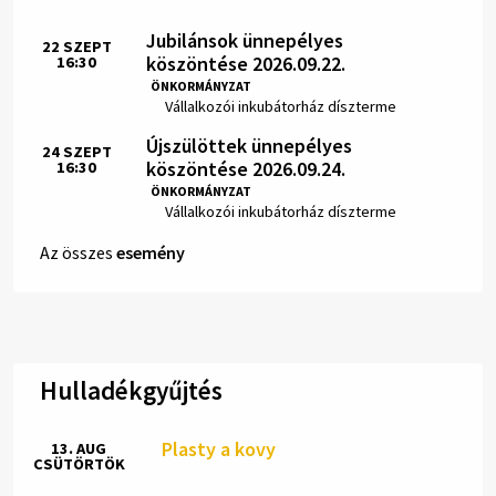
Jubilánsok ünnepélyes
22
SZEPT
köszöntése 2026.09.22.
16:30
Idő:
ÖNKORMÁNYZAT
Hely:
Vállalkozói inkubátorház díszterme
Újszülöttek ünnepélyes
24
SZEPT
köszöntése 2026.09.24.
16:30
Idő:
ÖNKORMÁNYZAT
Hely:
Vállalkozói inkubátorház díszterme
Az összes
esemény
Hulladékgyűjtés
Plasty a kovy
13. AUG
CSÜTÖRTÖK