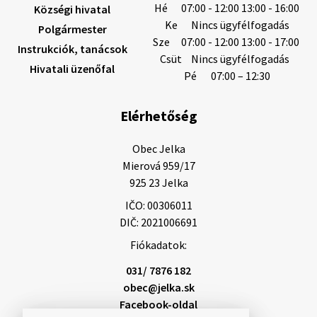
Hé
07:00 - 12:00 13:00 - 16:00
Községi hivatal
Ke
Nincs ügyfélfogadás
Polgármester
Sze
07:00 - 12:00 13:00 - 17:00
Instrukciók, tanácsok
Helyi közlemények: 2026.08.05.
Csüt
Nincs ügyfélfogadás
Hivatali üzenőfal
Gyászhirdetés: 2026.08.05. 1/ Tisztelt Lakosság!
Pé
07:00 – 12:30
Mély fájdalommal tudatjuk Önökkel, hogy 73 éves
korában távozott az élők sorából Tankó Irén. A
Elérhetőség
temetési szertartás 2026. augusztus …
5. augusztus 2026 13:10
Obec Jelka

Mierová 959/17

925 23 Jelka
5. augusztus 2026 12:59
IČO: 00306011
DIČ: 2021006691
Fiókadatok:
Helyi közlemények: 2026.08.03.
Gyászhirdetések: 2026.08.3. 1/ Tisztelt Lakosság!
031/ 7876 182
Mély fájdalommal tudatjuk Önökkel, hogy 84 éves
obec@jelka.sk
korában távozott az élők sorából Letusek János. A
Facebook-oldal
temetési szertartás 2026. augusz…