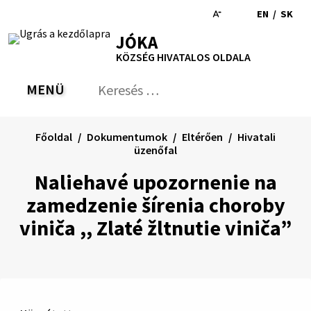
Ugrás
EN
/
SK
a
Switch
Nyel
RSS
Oldaltérkép
Nyomtatás
Növekszik
Kisebb
Nagyobb
JÓKA
tartalomra
language
vált
kontraszt
betűméret
betűméret
KÖZSÉG HIVATALOS OLDALA
to
erre
English
Slov
MENÜ
VÁLTÁS
Keresés:
Nyú
be
a
Főoldal
Dokumentumok
Eltérően
Hivatali
ker
üzenőfal
űrl
Naliehavé upozornenie na
zamedzenie šírenia choroby
viniča ,, Zlaté žltnutie viniča”