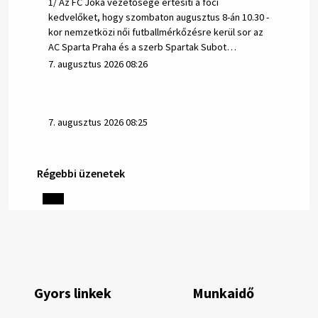
1/ Az FC Jóka vezetősége értesíti a foci
kedvelőket, hogy szombaton augusztus 8-án 10.30 -
kor nemzetközi női futballmérkőzésre kerül sor az
AC Sparta Praha és a szerb Spartak Subot…
7. augusztus 2026 08:26
7. augusztus 2026 08:25
Régebbi üzenetek
Helyi közlemények: 2026.08.06.
1/ AZ IVÓVÍZ NEM MAGÁTÓL ÉRTETŐDŐ. A tartós
szárazság és a magas hőmérséklet miatt csökken a
vízbázisok hozama. A Nyugat-szlovákiai Vízművek
ezért arra kéri a lakosokat, hogy felel…
6. augusztus 2026 08:13
Gyors linkek
Munkaidő
6. augusztus 2026 08:12