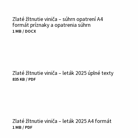
Zlaté žltnutie viniča – súhrn opatrení A4
formát príznaky a opatrenia súhrn
1 MB / DOCX
Fájl
letöltése
Zlaté žltnutie viniča – leták 2025 úplné texty
835 KB / PDF
Fájl
letöltése
Zlaté žltnutie viniča – leták 2025 A4 formát
1 MB / PDF
Fájl