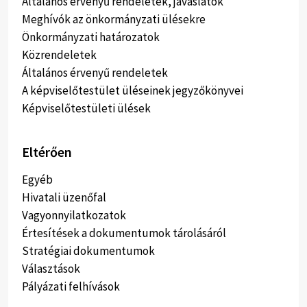
Általános érvényű rendeletek, javaslatok
Meghívók az önkormányzati ülésekre
Önkormányzati határozatok
Közrendeletek
Általános érvenyű rendeletek
A képviselőtestület üléseinek jegyzőkönyvei
Képviselőtestületi ülések
Eltérően
Egyéb
Hivatali üzenőfal
Vagyonnyilatkozatok
Értesítések a dokumentumok tárolásáról
Stratégiai dokumentumok
Választások
Pályázati felhívások