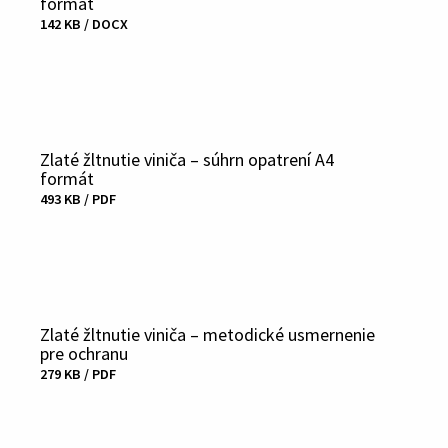
formát
142 KB / DOCX
Fájl
letöltése
Zlaté žltnutie viniča – súhrn opatrení A4
formát
493 KB / PDF
Fájl
letöltése
Zlaté žltnutie viniča – metodické usmernenie
pre ochranu
279 KB / PDF
Fájl
letöltése