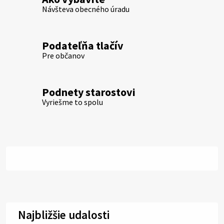
Návšteva obecného úradu
Podateľňa tlačív
Pre občanov
Podnety starostovi
Vyriešme to spolu
Najbližšie udalosti