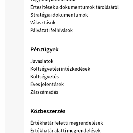
Értesítések a dokumentumok tárolásáról
Stratégiai dokumentumok
Választások
Pályázati felhívások
Pénzügyek
Javaslatok
Költségvetési intézkedések
Költségvetés
Éves jelentések
Zárszámadás
Közbeszerzés
Értékhatár feletti megrendelések
Értékhatár alatti megrendelések