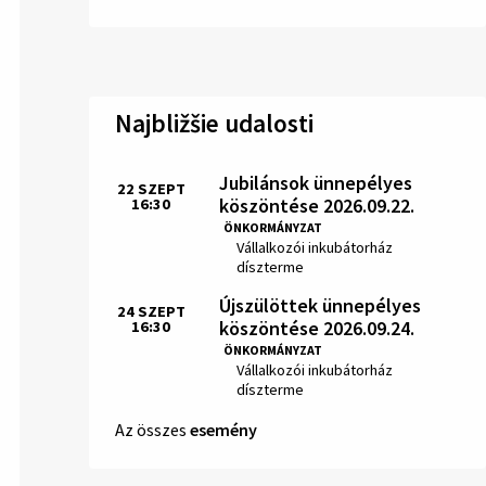
Najbližšie udalosti
Jubilánsok ünnepélyes
22
SZEPT
köszöntése 2026.09.22.
16:30
Idő:
ÖNKORMÁNYZAT
Hely:
Vállalkozói inkubátorház
díszterme
Újszülöttek ünnepélyes
24
SZEPT
köszöntése 2026.09.24.
16:30
Idő:
ÖNKORMÁNYZAT
Hely:
Vállalkozói inkubátorház
díszterme
Az összes
esemény