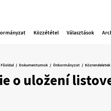
Növekszik
Kiseb
Az
kontraszt
betűm
er
be
vi
ormányzat
Közzététel
Választások
Arc
Főoldal
Dokumentumok
Önkormányzat
Közrendeletek
 o uložení listove