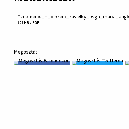
Oznamenie_o_ulozeni_zasielky_osga_maria_kugl
Fájl
109 KB / PDF
letöltése
Megosztás