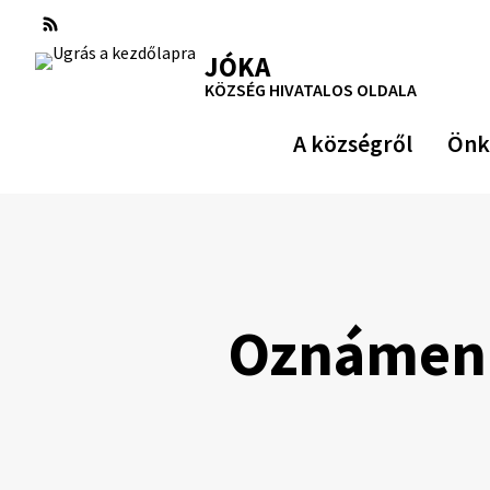
Ugrás
a
RSS
Oldaltérkép
Nyomtatás
JÓKA
tartalomra
KÖZSÉG HIVATALOS OLDALA
A községről
Önk
Oznámenie