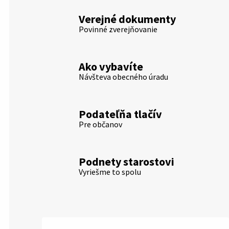
Verejné dokumenty
Povinné zverejňovanie
Ako vybavíte
Návšteva obecného úradu
Podateľňa tlačív
Pre občanov
Podnety starostovi
Vyriešme to spolu