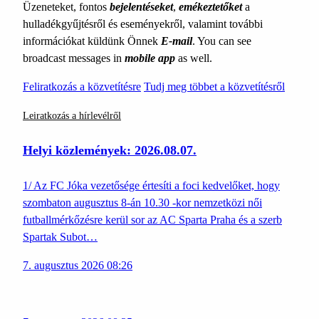
Üzeneteket, fontos
bejelentéseket
,
emékeztetőket
a
hulladékgyűjtésről és eseményekről, valamint további
információkat küldünk Önnek
E-mail
. You can see
broadcast messages in
mobile app
as well.
Feliratkozás a közvetítésre
Tudj meg többet a közvetítésről
Leiratkozás a hírlevélről
Helyi közlemények: 2026.08.07.
1/ Az FC Jóka vezetősége értesíti a foci kedvelőket, hogy
szombaton augusztus 8-án 10.30 -kor nemzetközi női
futballmérkőzésre kerül sor az AC Sparta Praha és a szerb
Spartak Subot…
7. augusztus 2026 08:26