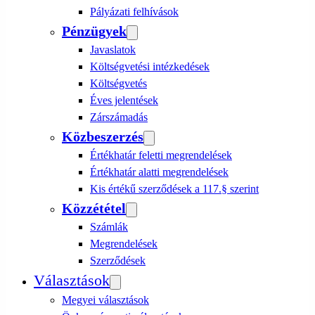
Pályázati felhívások
Pénzügyek
Javaslatok
Költségvetési intézkedések
Költségvetés
Éves jelentések
Zárszámadás
Közbeszerzés
Értékhatár feletti megrendelések
Értékhatár alatti megrendelések
Kis értékű szerződések a 117.§ szerint
Közzététel
Számlák
Megrendelések
Szerződések
Választások
Megyei választások