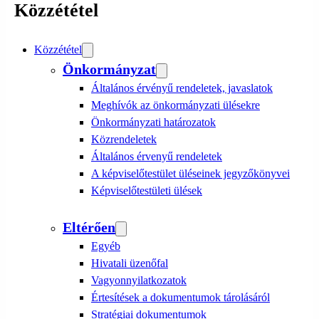
Közzététel
Közzététel
Önkormányzat
Általános érvényű rendeletek, javaslatok
Meghívók az önkormányzati ülésekre
Önkormányzati határozatok
Közrendeletek
Általános érvenyű rendeletek
A képviselőtestület üléseinek jegyzőkönyvei
Képviselőtestületi ülések
Eltérően
Egyéb
Hivatali üzenőfal
Vagyonnyilatkozatok
Értesítések a dokumentumok tárolásáról
Stratégiai dokumentumok