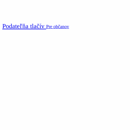
Podateľňa tlačív
Pre občanov