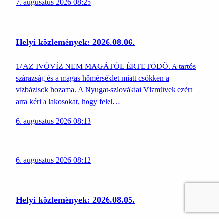
7. augusztus 2026 08:25
Helyi közlemények: 2026.08.06.
1/ AZ IVÓVÍZ NEM MAGÁTÓL ÉRTETŐDŐ. A tartós
szárazság és a magas hőmérséklet miatt csökken a
vízbázisok hozama. A Nyugat-szlovákiai Vízművek ezért
arra kéri a lakosokat, hogy felel…
6. augusztus 2026 08:13
6. augusztus 2026 08:12
Helyi közlemények: 2026.08.05.