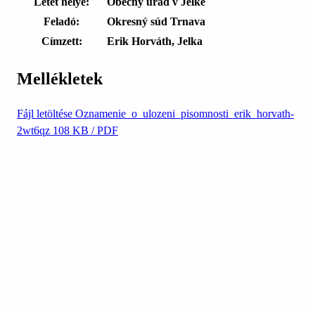
Letét helye:
Obecný úrad v Jelke
Feladó:
Okresný súd Trnava
Címzett:
Erik Horváth, Jelka
Mellékletek
Fájl letöltése
Oznamenie_o_ulozeni_pisomnosti_erik_horvath-
2wt6qz
108 KB / PDF