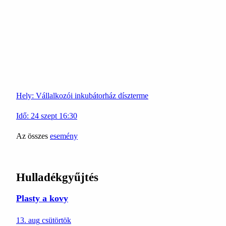
Hely:
Vállalkozói inkubátorház díszterme
Idő:
24
szept
16:30
Az összes
esemény
Hulladékgyűjtés
Plasty a kovy
13. aug
csütörtök