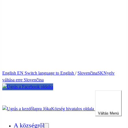
English
EN
Switch language to English
/
Slovenčina
SK
Nyelv
váltása erre Slovenčina
Jóka
Község hivatalos oldala
Váltás
Menü
A községről