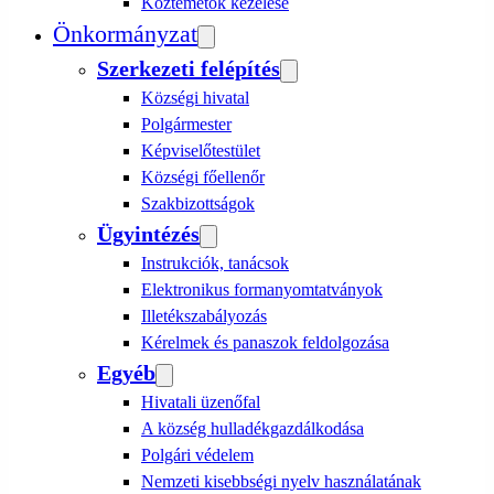
Köztemetők kezelése
Önkormányzat
Szerkezeti felépítés
Községi hivatal
Polgármester
Képviselőtestület
Községi főellenőr
Szakbizottságok
Ügyintézés
Instrukciók, tanácsok
Elektronikus formanyomtatványok
Illetékszabályozás
Kérelmek és panaszok feldolgozása
Egyéb
Hivatali üzenőfal
A község hulladékgazdálkodása
Polgári védelem
Nemzeti kisebbségi nyelv használatának