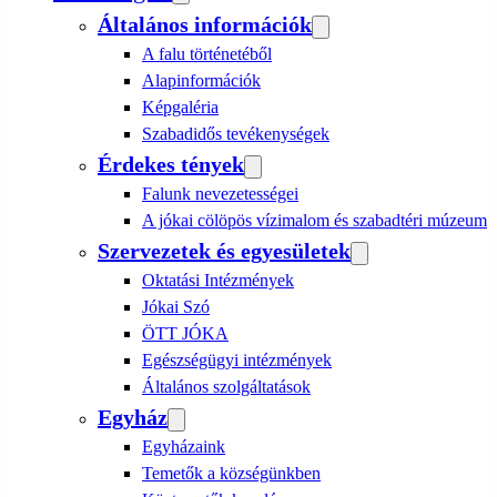
Általános információk
A falu történetéből
Alapinformációk
Képgaléria
Szabadidős tevékenységek
Érdekes tények
Falunk nevezetességei
A jókai cölöpös vízimalom és szabadtéri múzeum
Szervezetek és egyesületek
Oktatási Intézmények
Jókai Szó
ÖTT JÓKA
Egészségügyi intézmények
Általános szolgáltatások
Egyház
Egyházaink
Temetők a községünkben