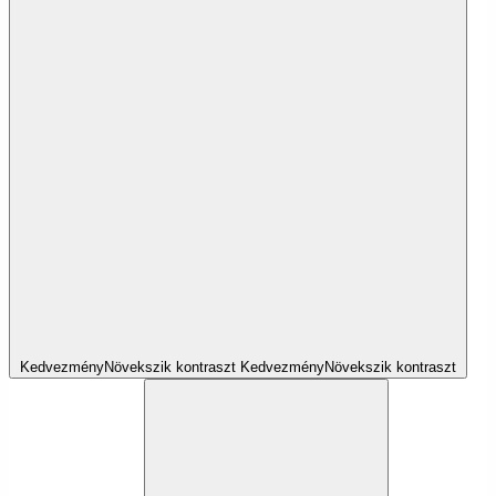
Kedvezmény
Növekszik
kontraszt
Kedvezmény
Növekszik
kontraszt