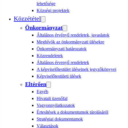
lehetősége
Községi projektek
Közzététel
Önkormányzat
Általános érvényű rendeletek, javaslatok
Meghívók az önkormányzati ülésekre
Önkormányzati határozatok
Közrendeletek
Általános érvenyű rendeletek
A képviselőtestület üléseinek jegyzőkönyvei
Képviselőtestületi ülések
Eltérően
Egyéb
Hivatali üzenőfal
Vagyonnyilatkozatok
Értesítések a dokumentumok tárolásáról
Stratégiai dokumentumok
Választások