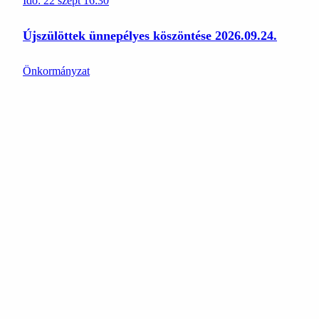
Idő:
22
szept
16:30
Újszülöttek ünnepélyes köszöntése 2026.09.24.
Önkormányzat