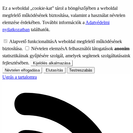
Ez a weboldal „cookie-kat” tárol a böngészőjében a weboldal
megfelelő működésének biztosítása, valamint a használat névtelen
elemzése érdekében. További információk a
Adatvédelmi
nyilatkozatban
találhatók.
Alapvető funkcionalitás
A weboldal megfelelő működésének
biztosítása.
Névtelen elemzés
A felhasználói látogatások
anonim
statisztikáinak gyűjtésére szolgál, amelyek segítenek szolgáltatásaink
fejlesztésében.
Kijelölés alkalmazása
Névtelen elfogadása
Elutasítás
Testreszabás
Ugrás a tartalomra