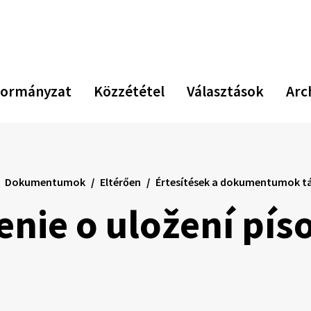
ormányzat
Közzététel
Választások
Arc
Dokumentumok
Eltérően
Értesítések a dokumentumok tá
nie o uložení pís