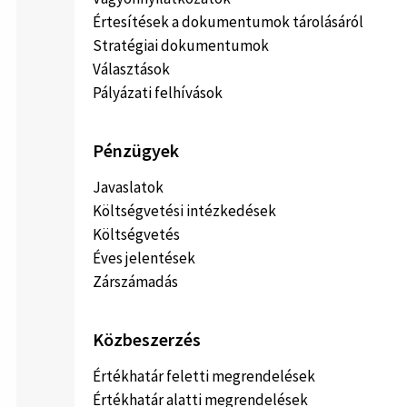
Értesítések a dokumentumok tárolásáról
Stratégiai dokumentumok
Választások
Pályázati felhívások
Pénzügyek
Javaslatok
Költségvetési intézkedések
Költségvetés
Éves jelentések
Zárszámadás
Közbeszerzés
Értékhatár feletti megrendelések
Értékhatár alatti megrendelések