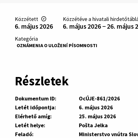
Közzétett
Közzétéve a hivatali hirdetőtábl
6. május 2026
6. május 2026 − 26. május 
Kategória
OZNÁMENIA O ULOŽENÍ PÍSOMNOSTI
Részletek
Dokumentum ID:
OcÚJE-861/2026
Letét időpontja:
6. május 2026
Elérhető amíg:
25. május 2026
Letét helye:
Pošta Jelka
Feladó:
Ministerstvo vnútra Slo