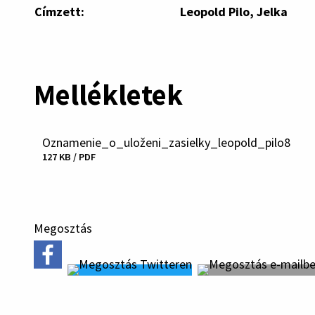
Címzett:
Leopold Pilo, Jelka
Mellékletek
Oznamenie_o_uloženi_zasielky_leopold_pilo8
Fájl
127 KB / PDF
letöltése
Megosztás