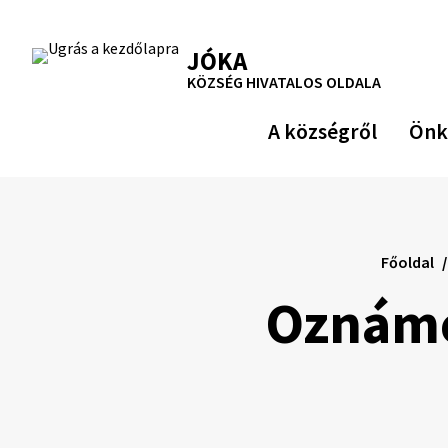
Ugrás
a
RSS
Oldaltérkép
Nyomtatás
JÓKA
tartalomra
KÖZSÉG HIVATALOS OLDALA
A községről
Önk
Főoldal
Oznáme