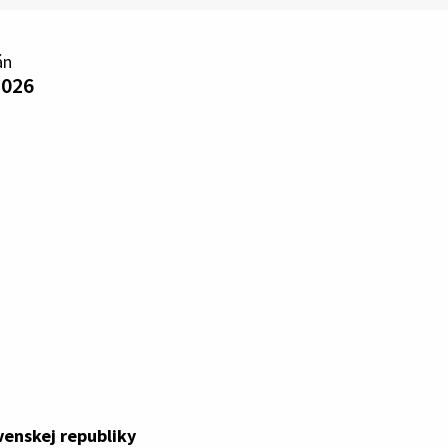
án
2026
venskej republiky