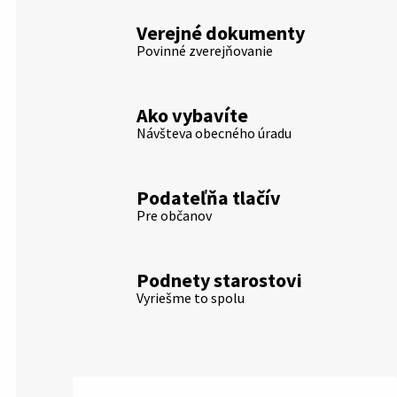
Verejné dokumenty
Povinné zverejňovanie
Ako vybavíte
Návšteva obecného úradu
Podateľňa tlačív
Pre občanov
Podnety starostovi
Vyriešme to spolu