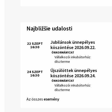
Najbližšie udalosti
Jubilánsok ünnepélyes
22
SZEPT
köszöntése 2026.09.22.
16:30
Idő:
ÖNKORMÁNYZAT
Hely:
Vállalkozói inkubátorház
díszterme
Újszülöttek ünnepélyes
24
SZEPT
köszöntése 2026.09.24.
16:30
Idő:
ÖNKORMÁNYZAT
Hely:
Vállalkozói inkubátorház
díszterme
Az összes
esemény