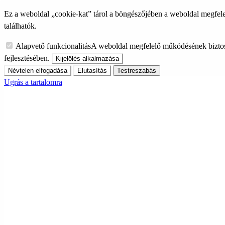
Ez a weboldal „cookie-kat” tárol a böngészőjében a weboldal megfele
találhatók.
Alapvető funkcionalitás
A weboldal megfelelő működésének biztos
fejlesztésében.
Kijelölés alkalmazása
Névtelen elfogadása
Elutasítás
Testreszabás
Ugrás a tartalomra