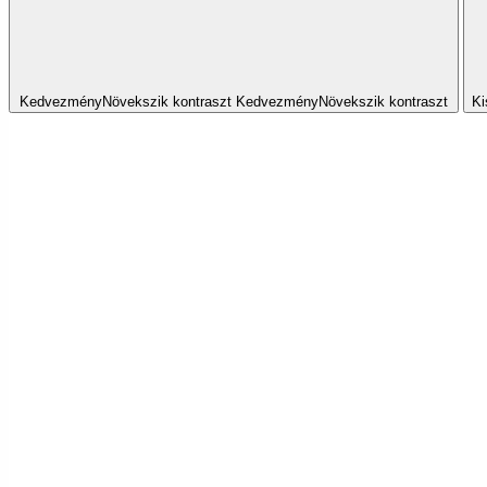
Kedvezmény
Növekszik
kontraszt
Kedvezmény
Növekszik
kontraszt
Ki