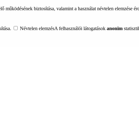
lő működésének biztosítása, valamint a használat névtelen elemzése é
ítása.
Névtelen elemzés
A felhasználói látogatások
anonim
statiszt