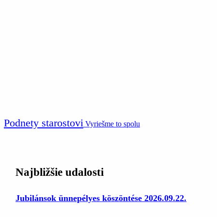
Podnety starostovi
Vyriešme to spolu
Najbližšie udalosti
Jubilánsok ünnepélyes köszöntése 2026.09.22.