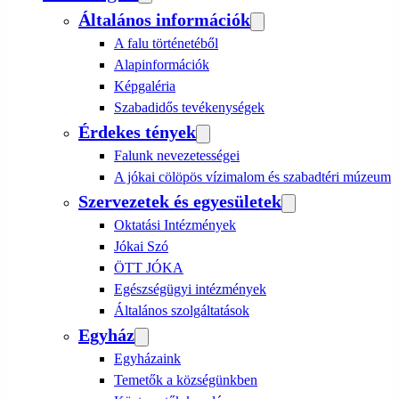
Általános információk
A falu történetéből
Alapinformációk
Képgaléria
Szabadidős tevékenységek
Érdekes tények
Falunk nevezetességei
A jókai cölöpös vízimalom és szabadtéri múzeum
Szervezetek és egyesületek
Oktatási Intézmények
Jókai Szó
ÖTT JÓKA
Egészségügyi intézmények
Általános szolgáltatások
Egyház
Egyházaink
Temetők a községünkben