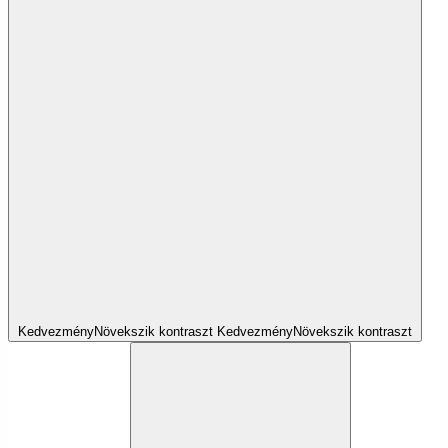
Kedvezmény
Növekszik
kontraszt
Kedvezmény
Növekszik
kontraszt