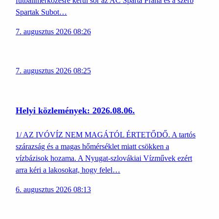
futballmérkőzésre kerül sor az AC Sparta Praha és a szerb
Spartak Subot…
7. augusztus 2026 08:26
7. augusztus 2026 08:25
Helyi közlemények: 2026.08.06.
1/ AZ IVÓVÍZ NEM MAGÁTÓL ÉRTETŐDŐ. A tartós
szárazság és a magas hőmérséklet miatt csökken a
vízbázisok hozama. A Nyugat-szlovákiai Vízművek ezért
arra kéri a lakosokat, hogy felel…
6. augusztus 2026 08:13