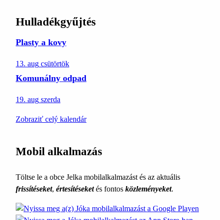
Hulladékgyűjtés
Plasty a kovy
13. aug
csütörtök
Komunálny odpad
19. aug
szerda
Zobraziť celý kalendár
Mobil alkalmazás
Töltse le a obce Jelka mobilalkalmazást és az aktuális
frissítéseket
,
értesítéseket
és fontos
közleményeket
.