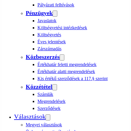
Pályázati felhívások
Pénzügyek
Javaslatok
Költségvetési intézkedések
Költségvetés
Éves jelentések
Zárszámadás
Közbeszerzés
Értékhatár feletti megrendelések
Értékhatár alatti megrendelések
Kis értékű szerződések a 117.§ szerint
Közzététel
Számlák
Megrendelések
Szerződések
Választások
Megyei választások