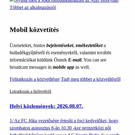
Többet az alkalmazásról
Mobil közvetítés
Üzeneteket, fontos
bejelentéseket
,
emékeztetőket
a
hulladékgyűjtésről és eseményekről, valamint további
információkat küldünk Önnek
E-mail
. You can see
broadcast messages in
mobile app
as well.
Feliratkozás a közvetítésre
Tudj meg többet a közvetítésről
Leiratkozás a hírlevélről
Helyi közlemények: 2026.08.07.
1/ Az FC Jóka vezetősége értesíti a foci kedvelőket, hogy
szombaton augusztus 8-án 10.30 -kor nemzetközi női