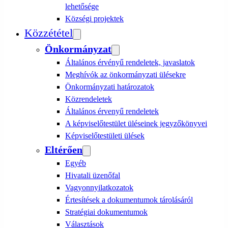
lehetősége
Községi projektek
Közzététel
Önkormányzat
Általános érvényű rendeletek, javaslatok
Meghívók az önkormányzati ülésekre
Önkormányzati határozatok
Közrendeletek
Általános érvenyű rendeletek
A képviselőtestület üléseinek jegyzőkönyvei
Képviselőtestületi ülések
Eltérően
Egyéb
Hivatali üzenőfal
Vagyonnyilatkozatok
Értesítések a dokumentumok tárolásáról
Stratégiai dokumentumok
Választások