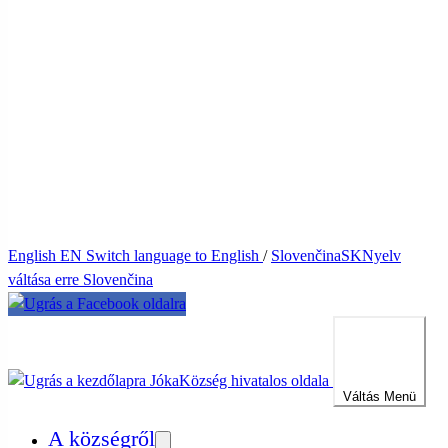
English
EN
Switch language to English
/
Slovenčina
SK
Nyelv
váltása erre Slovenčina
Jóka
Község hivatalos oldala
Váltás
Menü
A községről