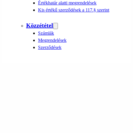
Értékhatár alatti megrendelések
Kis értékű szerződések a 117.§ szerint
Közzététel
Számlák
Megrendelések
Szerződések