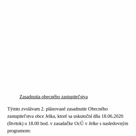
Zasadnutia obecného zastupiteľstva
Týmto zvolávam 2. plánované zasadnutie Obecného
zastupiteľstva obce Jelka, ktoré sa uskutoční dňa 18.06.2020
(štvrtok) o 18.00 hod. v zasadačke OcÚ v Jelke s nasledovným
programom: