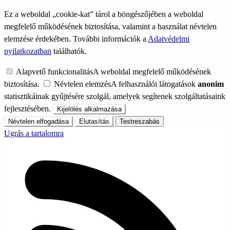
Ez a weboldal „cookie-kat” tárol a böngészőjében a weboldal
megfelelő működésének biztosítása, valamint a használat névtelen
elemzése érdekében. További információk a
Adatvédelmi
nyilatkozatban
találhatók.
Alapvető funkcionalitás
A weboldal megfelelő működésének
biztosítása.
Névtelen elemzés
A felhasználói látogatások
anonim
statisztikáinak gyűjtésére szolgál, amelyek segítenek szolgáltatásaink
fejlesztésében.
Kijelölés alkalmazása
Névtelen elfogadása
Elutasítás
Testreszabás
Ugrás a tartalomra