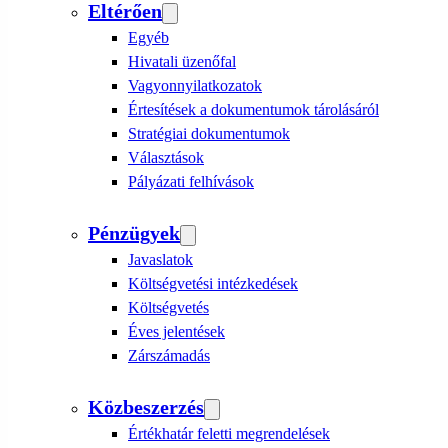
Eltérően
Egyéb
Hivatali üzenőfal
Vagyonnyilatkozatok
Értesítések a dokumentumok tárolásáról
Stratégiai dokumentumok
Választások
Pályázati felhívások
Pénzügyek
Javaslatok
Költségvetési intézkedések
Költségvetés
Éves jelentések
Zárszámadás
Közbeszerzés
Értékhatár feletti megrendelések