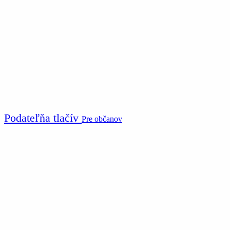
Podateľňa tlačív
Pre občanov