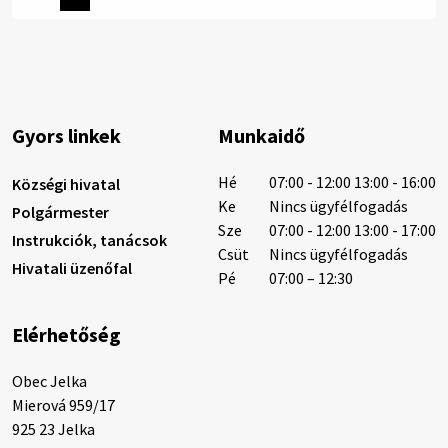
szárazság és a magas hőmérséklet miatt csökken a
vízbázisok hozama. A Nyugat-szlovákiai Vízművek
ezért arra kéri a lakosokat, hogy felel…
6. augusztus 2026 08:13
Gyors linkek
Munkaidő
6. augusztus 2026 08:12
Hé
07:00 - 12:00 13:00 - 16:00
Községi hivatal
Ke
Nincs ügyfélfogadás
Polgármester
Sze
07:00 - 12:00 13:00 - 17:00
Instrukciók, tanácsok
Helyi közlemények: 2026.08.05.
Csüt
Nincs ügyfélfogadás
Hivatali üzenőfal
Gyászhirdetés: 2026.08.05. 1/ Tisztelt Lakosság!
Pé
07:00 – 12:30
Mély fájdalommal tudatjuk Önökkel, hogy 73 éves
korában távozott az élők sorából Tankó Irén. A
Elérhetőség
temetési szertartás 2026. augusztus …
5. augusztus 2026 13:10
Obec Jelka

Mierová 959/17

925 23 Jelka
5. augusztus 2026 12:59