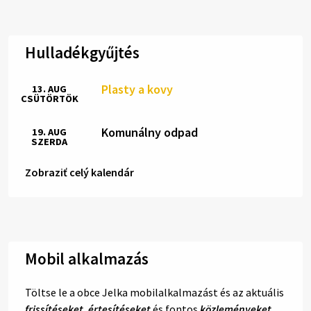
Hulladékgyűjtés
Plasty a kovy
13. AUG
CSÜTÖRTÖK
Komunálny odpad
19. AUG
SZERDA
Zobraziť celý kalendár
Mobil alkalmazás
Töltse le a obce Jelka mobilalkalmazást és az aktuális
frissítéseket
,
értesítéseket
és fontos
közleményeket
.