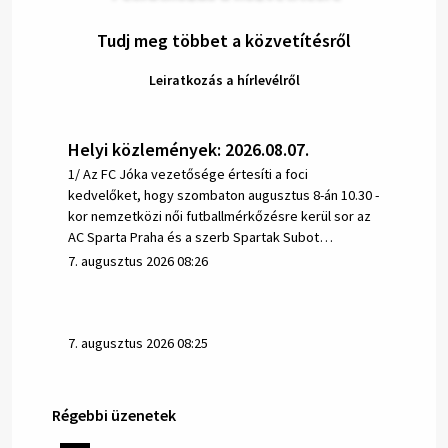
Tudj meg többet a közvetítésről
Leiratkozás a hírlevélről
Helyi közlemények: 2026.08.07.
1/ Az FC Jóka vezetősége értesíti a foci
kedvelőket, hogy szombaton augusztus 8-án 10.30 -
kor nemzetközi női futballmérkőzésre kerül sor az
AC Sparta Praha és a szerb Spartak Subot…
7. augusztus 2026 08:26
7. augusztus 2026 08:25
Régebbi üzenetek
Helyi közlemények: 2026.08.06.
1/ AZ IVÓVÍZ NEM MAGÁTÓL ÉRTETŐDŐ. A tartós