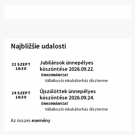
Najbližšie udalosti
Jubilánsok ünnepélyes
22
SZEPT
köszöntése 2026.09.22.
16:30
Idő:
ÖNKORMÁNYZAT
Hely:
Vállalkozói inkubátorház díszterme
Újszülöttek ünnepélyes
24
SZEPT
köszöntése 2026.09.24.
16:30
Idő:
ÖNKORMÁNYZAT
Hely:
Vállalkozói inkubátorház díszterme
Az összes
esemény