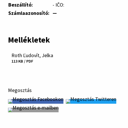
Beszállító:
- IČO:
Számlaazonosító:
—
Mellékletek
Roth Ľudovít, Jelka
Fájl
113 KB / PDF
letöltése
Megosztás