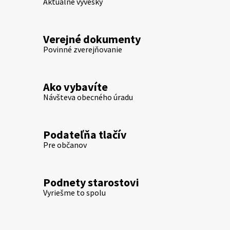
Aktuálne vývesky
Verejné dokumenty
Povinné zverejňovanie
Ako vybavíte
Návšteva obecného úradu
Podateľňa tlačív
Pre občanov
Podnety starostovi
Vyriešme to spolu