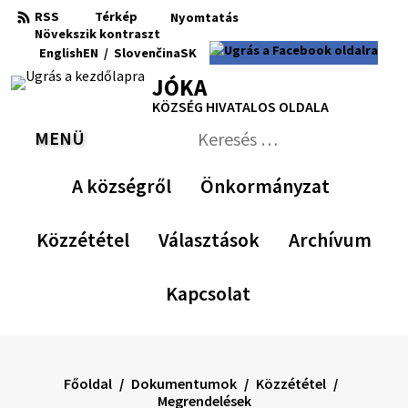
Ugrás
RSS
Térkép
Nyomtatás
a
Növekszik
kontraszt
RSS
Oldaltérkép
Nyomtatás
Növekszik
Kisebb
Az
Nagyobb
English
EN
/
Slovenčina
SK
tartalomra
kontraszt
betűméret
eredeti
betűméret
Switch
Nyelv
JÓKA
betűméret
language
váltása
visszaállítása
KÖZSÉG HIVATALOS OLDALA
to
erre
English
Slovenčina
MENÜ
VÁLTÁS
Keresés:
Nyújtsa
be
A községről
Önkormányzat
a
keresési
űrlapot
Közzététel
Választások
Archívum
Kapcsolat
Főoldal
Dokumentumok
Közzététel
Megrendelések