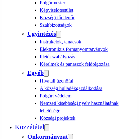
Polgármester
Képviselőtestület
Községi főellenőr
Szakbizottságok
Ügyintézés
Instrukciók, tanácsok
Elektronikus formanyomtatványok
Illetékszabályozás
Kérelmek és panaszok feldolgozása
Egyéb
Hivatali üzenőfal
A község hulladékgazdálkodása
Polgári védelem
Nemzeti kisebbségi nyelv használatának
lehetősége
Községi projektek
Közzététel
Önkormányzat