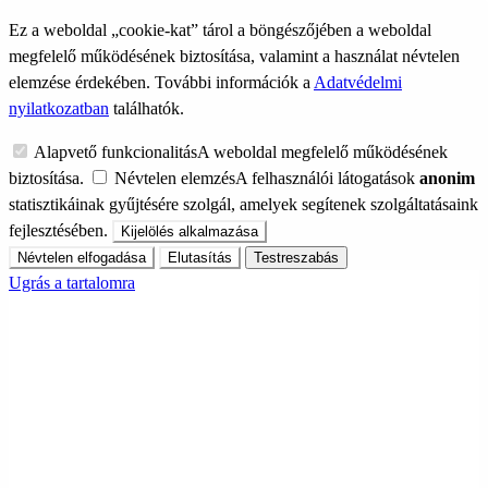
Ez a weboldal „cookie-kat” tárol a böngészőjében a weboldal
megfelelő működésének biztosítása, valamint a használat névtelen
elemzése érdekében. További információk a
Adatvédelmi
nyilatkozatban
találhatók.
Alapvető funkcionalitás
A weboldal megfelelő működésének
biztosítása.
Névtelen elemzés
A felhasználói látogatások
anonim
statisztikáinak gyűjtésére szolgál, amelyek segítenek szolgáltatásaink
fejlesztésében.
Kijelölés alkalmazása
Névtelen elfogadása
Elutasítás
Testreszabás
Ugrás a tartalomra