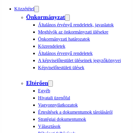
Közzététel
Önkormányzat
Általános érvényű rendeletek, javaslatok
Meghívók az önkormányzati ülésekre
Önkormányzati határozatok
Közrendeletek
Általános érvenyű rendeletek
A képviselőtestület üléseinek jegyzőkönyvei
Képviselőtestületi ülések
Eltérően
Egyéb
Hivatali üzenőfal
Vagyonnyilatkozatok
Értesítések a dokumentumok tárolásáról
Stratégiai dokumentumok
Választások