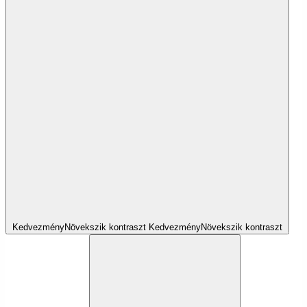
Kedvezmény
Növekszik
kontraszt
Kedvezmény
Növekszik
kontraszt