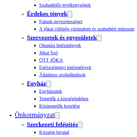
Szabadidős tevékenységek
Érdekes tények
Falunk nevezetességei
A jókai cölöpös vízimalom és szabadtéri múzeum
Szervezetek és egyesületek
Oktatási Intézmények
Jókai Szó
ÖTT JÓKA
Egészségügyi intézmények
Általános szolgáltatások
Egyház
Egyházaink
Temetők a községünkben
Köztemetők kezelése
Önkormányzat
Szerkezeti felépítés
Községi hivatal