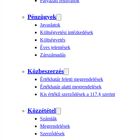
Pályázati felhívások
Pénzügyek
Javaslatok
Költségvetési intézkedések
Költségvetés
Éves jelentések
Zárszámadás
Közbeszerzés
Értékhatár feletti megrendelések
Értékhatár alatti megrendelések
Kis értékű szerződések a 117.§ szerint
Közzététel
Számlák
Megrendelések
Szerződések