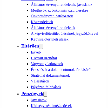
Általános érvényű rendeletek, javaslatok
Meghívók az önkormányzati ülésekre
Önkormányzati határozatok
Közrendeletek
Általános érvenyű rendeletek
A képviselőtestület üléseinek jegyzőkönyvei
Képviselőtestületi ülések
Eltérően
Egyéb
Hivatali üzenőfal
Vagyonnyilatkozatok
Értesítések a dokumentumok tárolásáról
Stratégiai dokumentumok
Választások
Pályázati felhívások
Pénzügyek
Javaslatok
Költségvetési intézkedések