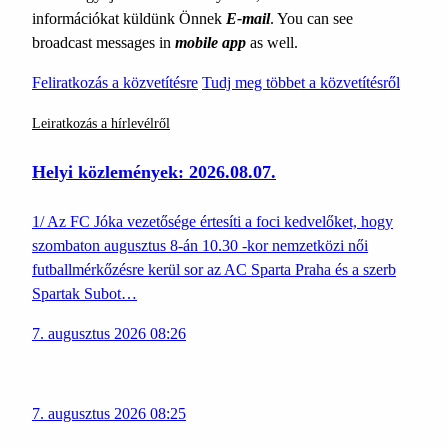
információkat küldünk Önnek
E-mail
. You can see
broadcast messages in
mobile app
as well.
Feliratkozás a közvetítésre
Tudj meg többet a közvetítésről
Leiratkozás a hírlevélről
Helyi közlemények: 2026.08.07.
1/ Az FC Jóka vezetősége értesíti a foci kedvelőket, hogy
szombaton augusztus 8-án 10.30 -kor nemzetközi női
futballmérkőzésre kerül sor az AC Sparta Praha és a szerb
Spartak Subot…
7. augusztus 2026 08:26
7. augusztus 2026 08:25