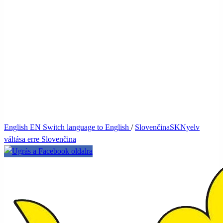
English
EN
Switch language to English
/
Slovenčina
SK
Nyelv
váltása erre Slovenčina