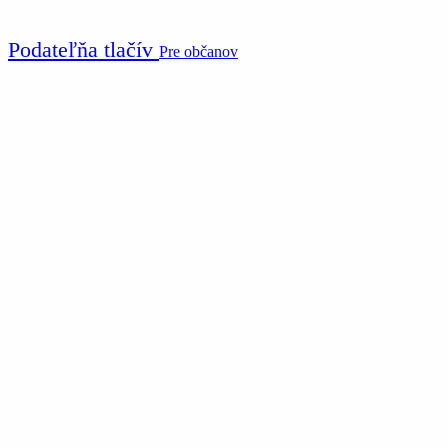
Podateľňa tlačív
Pre občanov