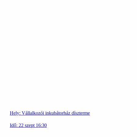
Hely:
Vállalkozói inkubátorház díszterme
Idő:
22
szept
16:30