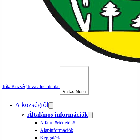
Jóka
Község hivatalos oldala
Váltás
Menü
A községről
Általános információk
A falu történetéből
Alapinformációk
Képgaléria