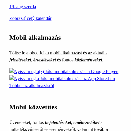
19. aug
szerda
Zobraziť celý kalendár
Mobil alkalmazás
Töltse le a obce Jelka mobilalkalmazást és az aktuális
frissítéseket
,
értesítéseket
és fontos
közleményeket
.
Többet az alkalmazásról
Mobil közvetítés
Üzeneteket, fontos
bejelentéseket
,
emékeztetőket
a
hulladékgyűjtésről és eseményekről, valamint további