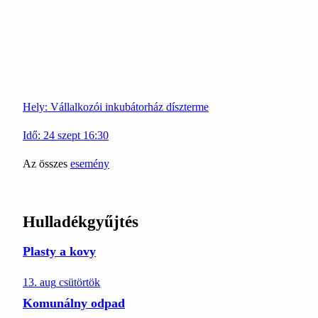
Hely:
Vállalkozói inkubátorház díszterme
Idő:
24
szept
16:30
Az összes
esemény
Hulladékgyűjtés
Plasty a kovy
13. aug
csütörtök
Komunálny odpad