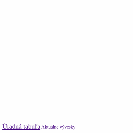
Úradná tabuľa
Aktuálne vývesky