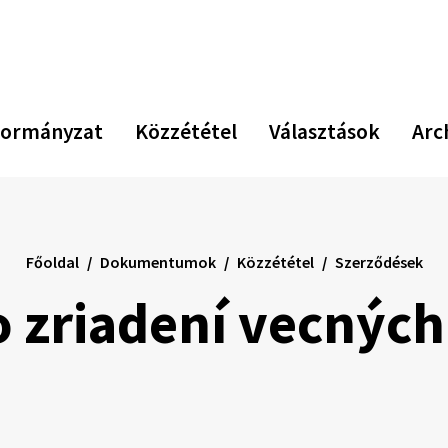
ormányzat
Közzététel
Választások
Arc
Főoldal
Dokumentumok
Közzététel
Szerződések
 zriadení vecnýc