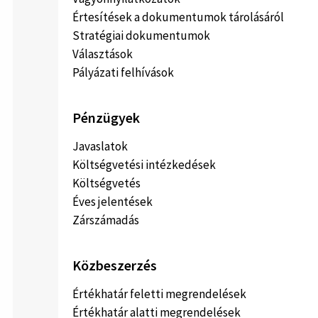
Értesítések a dokumentumok tárolásáról
Stratégiai dokumentumok
Választások
Pályázati felhívások
Pénzügyek
Javaslatok
Költségvetési intézkedések
Költségvetés
Éves jelentések
Zárszámadás
Közbeszerzés
Értékhatár feletti megrendelések
Értékhatár alatti megrendelések