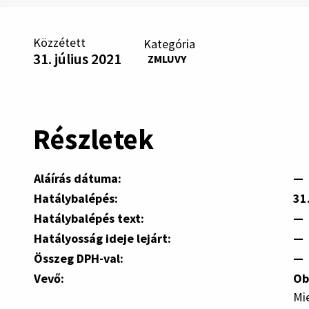
Közzétett
Kategória
31. július 2021
ZMLUVY
Részletek
Aláírás dátuma:
—
Hatálybalépés:
31
Hatálybalépés text:
—
Hatályosság ideje lejárt:
—
Összeg DPH-val:
—
Vevő:
Ob
Mie