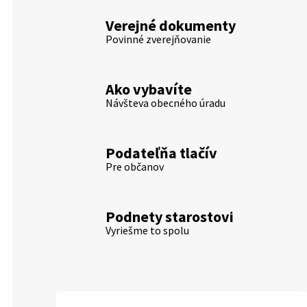
Verejné dokumenty
Povinné zverejňovanie
Ako vybavíte
Návšteva obecného úradu
Podateľňa tlačív
Pre občanov
Podnety starostovi
Vyriešme to spolu