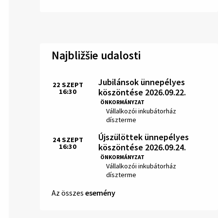
Najbližšie udalosti
Jubilánsok ünnepélyes
22
SZEPT
köszöntése 2026.09.22.
16:30
Idő:
ÖNKORMÁNYZAT
Hely:
Vállalkozói inkubátorház
díszterme
Újszülöttek ünnepélyes
24
SZEPT
köszöntése 2026.09.24.
16:30
Idő:
ÖNKORMÁNYZAT
Hely:
Vállalkozói inkubátorház
díszterme
Az összes
esemény