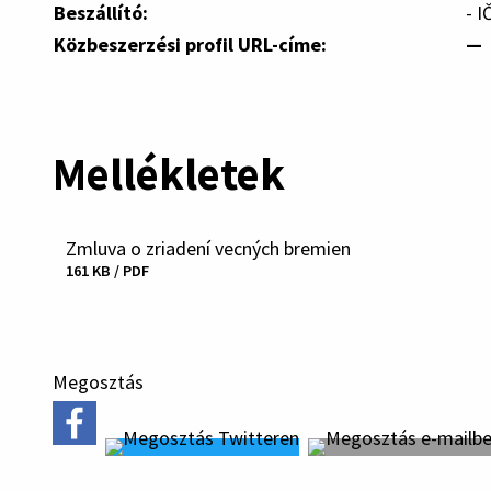
Beszállító:
- I
Közbeszerzési profil URL-címe:
—
Mellékletek
Zmluva o zriadení vecných bremien
Fájl
161 KB / PDF
letöltése
Megosztás