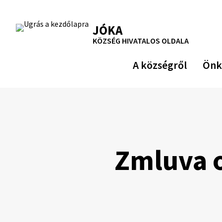
Ugrás
a
RSS
Oldaltérkép
Nyomtatás
JÓKA
tartalomra
KÖZSÉG HIVATALOS OLDALA
A községről
Önk
Zmluva o