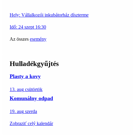
Hely:
Vállalkozói inkubátorház díszterme
Idő:
24
szept
16:30
Az összes
esemény
Hulladékgyűjtés
Plasty a kovy
13. aug
csütörtök
Komunálny odpad
19. aug
szerda
Zobraziť celý kalendár