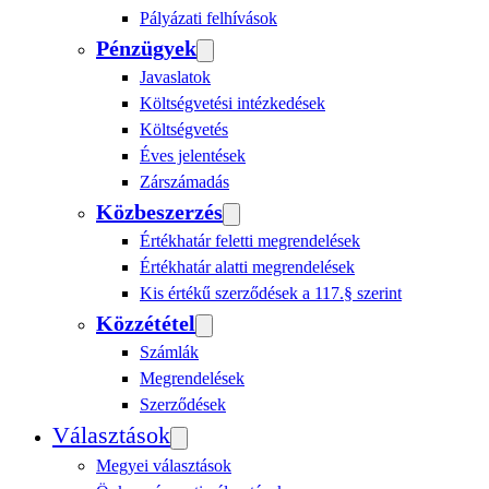
Pályázati felhívások
Pénzügyek
Javaslatok
Költségvetési intézkedések
Költségvetés
Éves jelentések
Zárszámadás
Közbeszerzés
Értékhatár feletti megrendelések
Értékhatár alatti megrendelések
Kis értékű szerződések a 117.§ szerint
Közzététel
Számlák
Megrendelések
Szerződések
Választások
Megyei választások