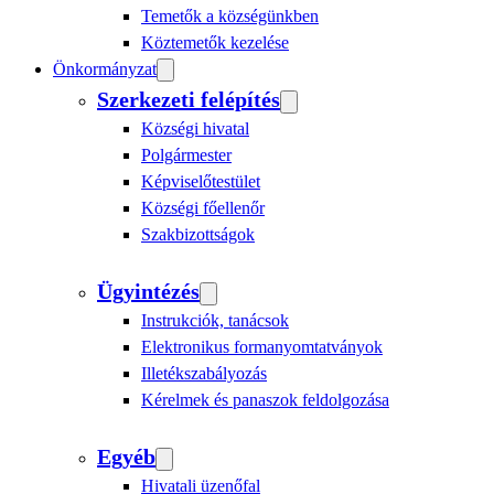
Temetők a községünkben
Köztemetők kezelése
Önkormányzat
Szerkezeti felépítés
Községi hivatal
Polgármester
Képviselőtestület
Községi főellenőr
Szakbizottságok
Ügyintézés
Instrukciók, tanácsok
Elektronikus formanyomtatványok
Illetékszabályozás
Kérelmek és panaszok feldolgozása
Egyéb
Hivatali üzenőfal