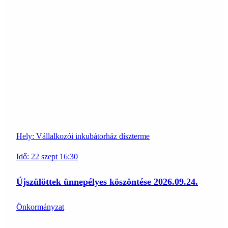
Hely:
Vállalkozói inkubátorház díszterme
Idő:
22
szept
16:30
Újszülöttek ünnepélyes köszöntése 2026.09.24.
Önkormányzat