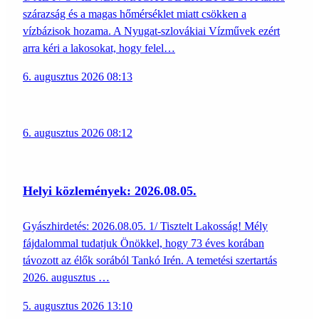
szárazság és a magas hőmérséklet miatt csökken a
vízbázisok hozama. A Nyugat-szlovákiai Vízművek ezért
arra kéri a lakosokat, hogy felel…
6. augusztus 2026 08:13
6. augusztus 2026 08:12
Helyi közlemények: 2026.08.05.
Gyászhirdetés: 2026.08.05. 1/ Tisztelt Lakosság! Mély
fájdalommal tudatjuk Önökkel, hogy 73 éves korában
távozott az élők sorából Tankó Irén. A temetési szertartás
2026. augusztus …
5. augusztus 2026 13:10