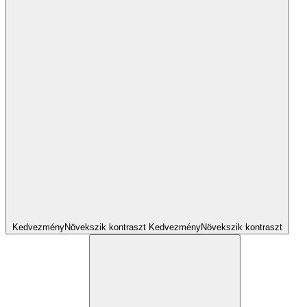
Kedvezmény
Növekszik
kontraszt
Kedvezmény
Növekszik
kontraszt