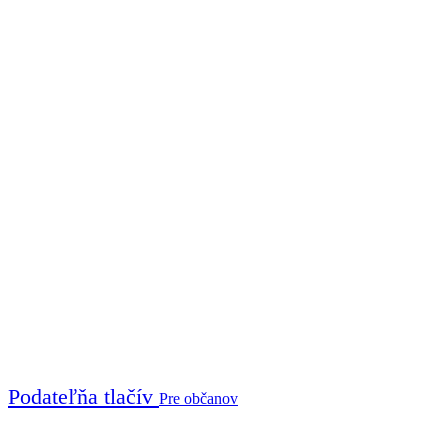
Podateľňa tlačív
Pre občanov