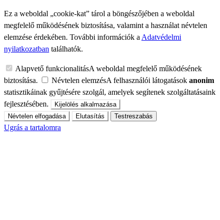
Ez a weboldal „cookie-kat” tárol a böngészőjében a weboldal
megfelelő működésének biztosítása, valamint a használat névtelen
elemzése érdekében. További információk a
Adatvédelmi
nyilatkozatban
találhatók.
Alapvető funkcionalitás
A weboldal megfelelő működésének
biztosítása.
Névtelen elemzés
A felhasználói látogatások
anonim
statisztikáinak gyűjtésére szolgál, amelyek segítenek szolgáltatásaink
fejlesztésében.
Kijelölés alkalmazása
Névtelen elfogadása
Elutasítás
Testreszabás
Ugrás a tartalomra