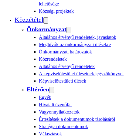
lehetősége
Községi projektek
Közzététel
Önkormányzat
Általános érvényű rendeletek, javaslatok
Meghívók az önkormányzati ülésekre
Önkormányzati határozatok
Közrendeletek
Általános érvenyű rendeletek
A képviselőtestület üléseinek jegyzőkönyvei
Képviselőtestületi ülések
Eltérően
Egyéb
Hivatali üzenőfal
Vagyonnyilatkozatok
Értesítések a dokumentumok tárolásáról
Stratégiai dokumentumok
Választások