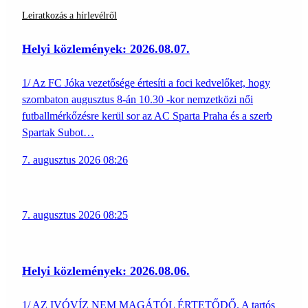
Leiratkozás a hírlevélről
Helyi közlemények: 2026.08.07.
1/ Az FC Jóka vezetősége értesíti a foci kedvelőket, hogy
szombaton augusztus 8-án 10.30 -kor nemzetközi női
futballmérkőzésre kerül sor az AC Sparta Praha és a szerb
Spartak Subot…
7. augusztus 2026 08:26
7. augusztus 2026 08:25
Helyi közlemények: 2026.08.06.
1/ AZ IVÓVÍZ NEM MAGÁTÓL ÉRTETŐDŐ. A tartós