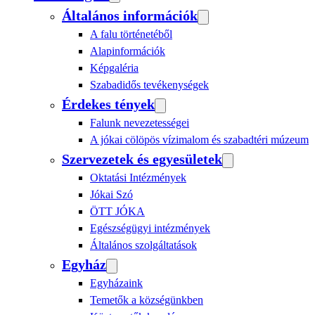
Általános információk
A falu történetéből
Alapinformációk
Képgaléria
Szabadidős tevékenységek
Érdekes tények
Falunk nevezetességei
A jókai cölöpös vízimalom és szabadtéri múzeum
Szervezetek és egyesületek
Oktatási Intézmények
Jókai Szó
ÖTT JÓKA
Egészségügyi intézmények
Általános szolgáltatások
Egyház
Egyházaink
Temetők a községünkben