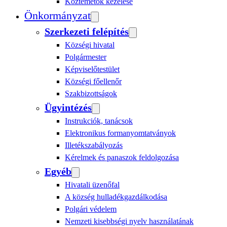
Köztemetők kezelése
Önkormányzat
Szerkezeti felépítés
Községi hivatal
Polgármester
Képviselőtestület
Községi főellenőr
Szakbizottságok
Ügyintézés
Instrukciók, tanácsok
Elektronikus formanyomtatványok
Illetékszabályozás
Kérelmek és panaszok feldolgozása
Egyéb
Hivatali üzenőfal
A község hulladékgazdálkodása
Polgári védelem
Nemzeti kisebbségi nyelv használatának