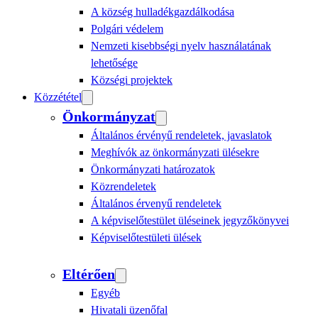
A község hulladékgazdálkodása
Polgári védelem
Nemzeti kisebbségi nyelv használatának
lehetősége
Községi projektek
Közzététel
Önkormányzat
Általános érvényű rendeletek, javaslatok
Meghívók az önkormányzati ülésekre
Önkormányzati határozatok
Közrendeletek
Általános érvenyű rendeletek
A képviselőtestület üléseinek jegyzőkönyvei
Képviselőtestületi ülések
Eltérően
Egyéb
Hivatali üzenőfal