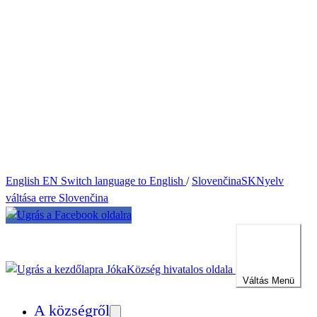
English
EN
Switch language to English
/
Slovenčina
SK
Nyelv
váltása erre Slovenčina
Jóka
Község hivatalos oldala
Váltás
Menü
A községről