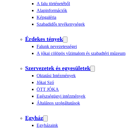
A falu történetéből
Alapinformációk
Képgaléria
Szabadidős tevékenységek
Érdekes tények
Falunk nevezetességei
A jókai cölöpös vízimalom és szabadtéri múzeum
Szervezetek és egyesületek
Oktatási Intézmények
Jókai Szó
ÖTT JÓKA
Egészségügyi intézmények
Általános szolgáltatások
Egyház
Egyházaink