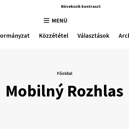
Növekszik
kontraszt
Növekszik
Kisebb
Az
Na
MENÜ
kontraszt
betűméret
eredeti
bet
VÁLTÁS
betűmé
visszaál
ormányzat
Közzététel
Választások
Arc
Főoldal
Mobilný Rozhlas