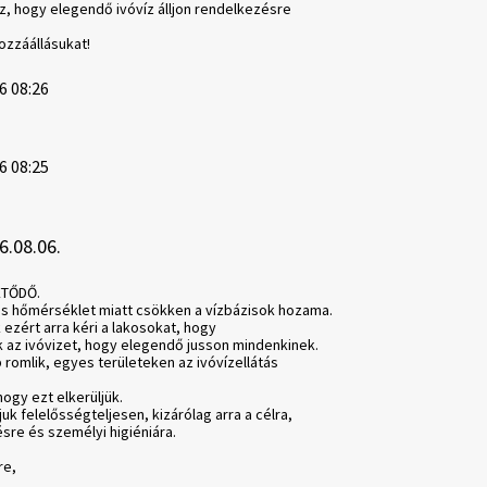
z, hogy elegendő ivóvíz álljon rendelkezésre
ozzáállásukat!
6 08:26
6 08:25
6.08.06.
ETŐDŐ.
as hőmérséklet miatt csökken a vízbázisok hozama.
ezért arra kéri a lakosokat, hogy
k az ivóvizet, hogy elegendő jusson mindenkinek.
romlik, egyes területeken az ivóvízellátás
ogy ezt elkerüljük.
uk felelősségteljesen, kizárólag arra a célra,
ésre és személyi higiéniára.
re,