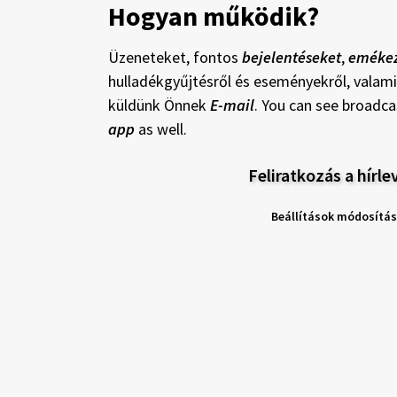
Hogyan működik?
Üzeneteket, fontos
bejelentéseket
,
emékez
hulladékgyűjtésről és eseményekről, valam
küldünk Önnek
E-mail
. You can see broadc
app
as well.
Feliratkozás a hírle
Beállítások módosítá