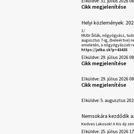
Elküldve: 31. július 2026 0
Cikk megjelenítése
Helyi közlemények: 202
1/
MUDr.Šišák, nőgyógyász, tudat
augusztus 7-ig, (beleértve) n
emeletén, a nőgyógyászati r
https://jelka.sk?p=43435
Elküldve: 29. július 2026 0
Cikk megjelenítése
Elküldve: 29. július 2026 0
Cikk megjelenítése
Elküldve: 5. augusztus 202
Nemsokára kezdődik a
Kedves Lakosok! A Kis éji zen
Elküldve: 25. július 2026 1