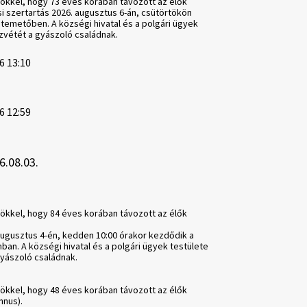
ökkel, hogy 73 éves korában távozott az élők
si szertartás 2026. augusztus 6-án, csütörtökön
 temetőben. A községi hivatal és a polgári ügyek
szvétét a gyászoló családnak.
6 13:10
6 12:59
6.08.03.
ökkel, hogy 84 éves korában távozott az élők
augusztus 4-én, kedden 10:00 órakor kezdődik a
ban. A községi hivatal és a polgári ügyek testülete
gyászoló családnak.
ökkel, hogy 48 éves korában távozott az élők
nnus).