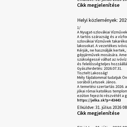
Cikk megjelenítése
Helyi közlemények: 202
1/
A Nyugat-szlovákiai Vízműve
A tartós szárazság és a víz
szlovákiai Vízművek takarékos
lakosokat. A vezetékes ivóvize
Kérjük, ne használják kertek
gépjárművek mosására. Amen
szükségessé válhat az ivóví
és felelősségteljes hozzáállá
Gyászhirdetés: 2026.07.31.
Tisztelt Lakosság!
Mély fájdalommal tudatjuk Ön
sorából Letusek János.
A temetési szertartás 2026. 
jókai római katolikus templom
ezúton fejezi ki részvétét a 
https://jelka.sk?p=43443
Elküldve: 31. július 2026 0
Cikk megjelenítése