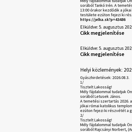
Mély fájdalommal tudatjuk Ön
sorából Tankó Irén. A temeté
13:00 órakor kezdődik a jókai
testülete ezúton fejezi ki ré
https://jelka.sk?p=43486
Elküldve: 5. augusztus 202
Cikk megjelenítése
Elküldve: 5. augusztus 202
Cikk megjelenítése
Helyi közlemények: 202
Gyászhirdetések: 2026.08.3.
1/
Tisztelt Lakosság!
Mély fájdalommal tudatjuk Ön
sorából Letusek János.
A temetési szertartás 2026. 
jókai római katolikus templom
ezúton fejezi ki részvétét a 
2/
Tisztelt Lakosság!
Mély fájdalommal tudatjuk Ön
sorából Rajcsányi Norbert, (A