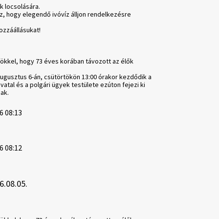
k locsolására.
z, hogy elegendő ivóvíz álljon rendelkezésre
ozzáállásukat!
ökkel, hogy 73 éves korában távozott az élők
augusztus 6-án, csütörtökön 13:00 órakor kezdődik a
vatal és a polgári ügyek testülete ezúton fejezi ki
ak.
6 08:13
6 08:12
6.08.05.