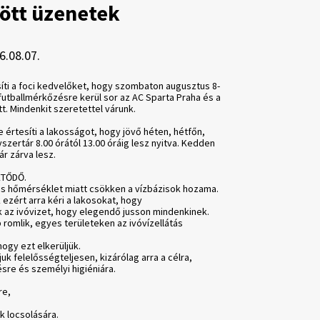
ött üzenetek
6.08.07.
ti a foci kedvelőket, hogy szombaton augusztus 8-
futballmérkőzésre kerül sor az AC Sparta Praha és a
t. Mindenkit szeretettel várunk.
 értesíti a lakosságot, hogy jövő héten, hétfőn,
zertár 8.00 órától 13.00 óráig lesz nyitva. Kedden
r zárva lesz.
ETŐDŐ.
as hőmérséklet miatt csökken a vízbázisok hozama.
ezért arra kéri a lakosokat, hogy
k az ivóvizet, hogy elegendő jusson mindenkinek.
romlik, egyes területeken az ivóvízellátás
ogy ezt elkerüljük.
uk felelősségteljesen, kizárólag arra a célra,
ésre és személyi higiéniára.
re,
k locsolására.