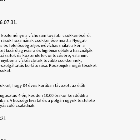
6.07.31.
k közleménye a vízhozam további csökkenéséről
források hozamának csökkenése miatt a Nyugat-
 és felelősségteljes ivóvízhasználatra kéri a
t kizárólag ivásra és higiéniai célokra használják.
, pázsitok és közterületek öntözésére, valamint
nyiben a vízkészletek tovább csökkennek,
z-szolgáltatás korlátozása. Köszönjük megértésüket
sukat.
ökkel, hogy 84 éves korában távozott az élők
augusztus 4-én, kedden 10:00 órakor kezdődik a
ban. A községi hivatal és a polgári ügyek testülete
gyászoló családnak.
8:21