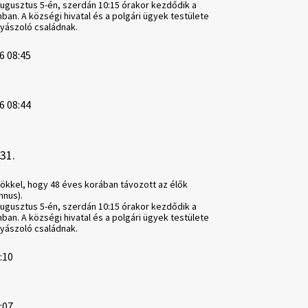
augusztus 5-én, szerdán 10:15 órakor kezdődik a
ban. A községi hivatal és a polgári ügyek testülete
gyászoló családnak.
6 08:45
6 08:44
31.
ökkel, hogy 48 éves korában távozott az élők
nnus).
augusztus 5-én, szerdán 10:15 órakor kezdődik a
ban. A községi hivatal és a polgári ügyek testülete
gyászoló családnak.
0:10
0:07