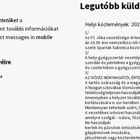
Legutóbb küld
tetőket
a
Helyi közlemények: 202
int további információkat
1/
ast messages in
mobile
Az FC Jóka vezetősége értesí
án 10.30 -kor nemzetközi női 
szerb Spartak Subotica közöt
2/
A helyi gyógyszertár vezetője
vélre
szerdán és pénteken a gyógys
és csütörtökön a gyógyszertá
3/
sa
AZ IVÓVÍZ NEM MAGÁTÓL ÉRT
A tartós szárazság és a mag
A Nyugat-szlovákiai Vízművek 
felelősségteljesen használjá
Amennyiben a helyzet tovább 
korlátozására is sor kerülhet.
Mindannyian tehetünk azért, h
A vezetékes ivóvizet használj
amelyre szolgál – ivásra, főz
Ne használjuk:
kertek és pázsitok öntözésé
gépjárművek mosására,
játszóterek vagy közterülete