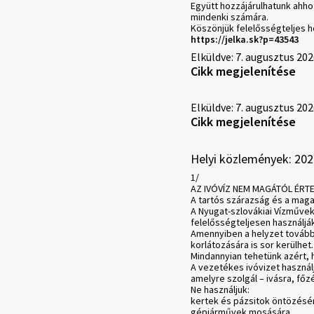
Együtt hozzájárulhatunk ahho
mindenki számára.
Köszönjük felelősségteljes h
https://jelka.sk?p=43543
Elküldve: 7. augusztus 202
Cikk megjelenítése
Elküldve: 7. augusztus 202
Cikk megjelenítése
Helyi közlemények: 202
1/
AZ IVÓVÍZ NEM MAGÁTÓL ÉRT
A tartós szárazság és a mag
A Nyugat-szlovákiai Vízművek 
felelősségteljesen használjá
Amennyiben a helyzet tovább 
korlátozására is sor kerülhet.
Mindannyian tehetünk azért, h
A vezetékes ivóvizet használj
amelyre szolgál – ivásra, főz
Ne használjuk:
kertek és pázsitok öntözésé
gépjárművek mosására,