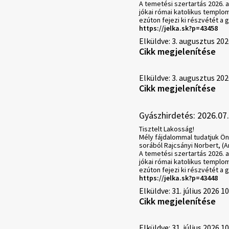
A temetési szertartás 2026. 
jókai római katolikus templom
ezúton fejezi ki részvétét a 
https://jelka.sk?p=43458
Elküldve: 3. augusztus 202
Cikk megjelenítése
Elküldve: 3. augusztus 202
Cikk megjelenítése
Gyászhirdetés: 2026.07.
Tisztelt Lakosság!
Mély fájdalommal tudatjuk Ön
sorából Rajcsányi Norbert, (A
A temetési szertartás 2026. 
jókai római katolikus templom
ezúton fejezi ki részvétét a 
https://jelka.sk?p=43448
Elküldve: 31. július 2026 1
Cikk megjelenítése
Elküldve: 31. július 2026 1