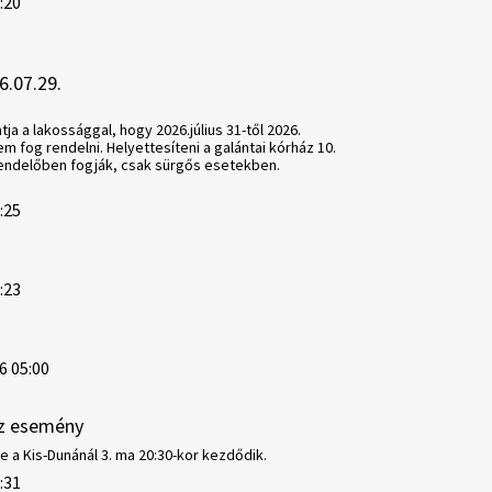
8:20
6.07.29.
ja a lakossággal, hogy 2026.július 31-től 2026.
em fog rendelni. Helyettesíteni a galántai kórház 10.
endelőben fogják, csak sürgős esetekben.
8:25
8:23
6 05:00
z esemény
e a Kis-Dunánál 3. ma 20:30-kor kezdődik.
7:31