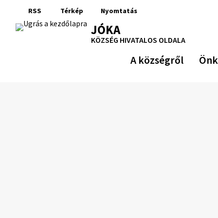
Ugrás
RSS
Térkép
Nyomtatás
a
RSS
Oldaltérkép
Nyomtatás
JÓKA
tartalomra
KÖZSÉG HIVATALOS OLDALA
A községről
Önk