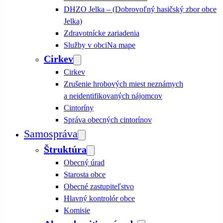
DHZO Jelka – (Dobrovoľný hasičský zbor obce
Jelka)
Zdravotnícke zariadenia
Služby v obci
Na mape
Cirkev
Cirkev
Zrušenie hrobových miest neznámych
a neidentifikovaných nájomcov
Cintoríny
Správa obecných cintorínov
Samospráva
Štruktúra
Obecný úrad
Starosta obce
Obecné zastupiteľstvo
Hlavný kontrolór obce
Komisie