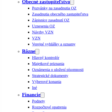
Obecné zastupiteľstvo
Pozvánky na zasadnutia OZ
Zasadnutia obecného zastupiteľstva
Zápisnice zasadnutí OZ
Uznesenia OZ
Návrhy VZN
VZN
Verejné vyhlášky a oznamy
Rôzne
Hlavný kontrolór
Majetkové priznania
Oznámenia o uložení písomnosti
Strategické dokumenty
Výberové konania
Iné
Financie
Podnety
Rozpočtové opatrenia