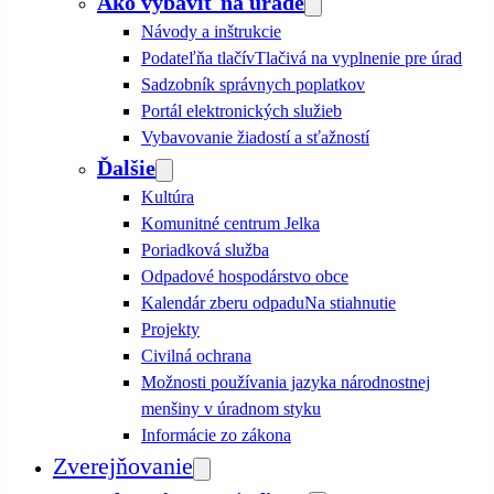
Ako vybaviť na úrade
Návody a inštrukcie
Podateľňa tlačív
Tlačivá na vyplnenie pre úrad
Sadzobník správnych poplatkov
Portál elektronických služieb
Vybavovanie žiadostí a sťažností
Ďalšie
Kultúra
Komunitné centrum Jelka
Poriadková služba
Odpadové hospodárstvo obce
Kalendár zberu odpadu
Na stiahnutie
Projekty
Civilná ochrana
Možnosti používania jazyka národnostnej
menšiny v úradnom styku
Informácie zo zákona
Zverejňovanie