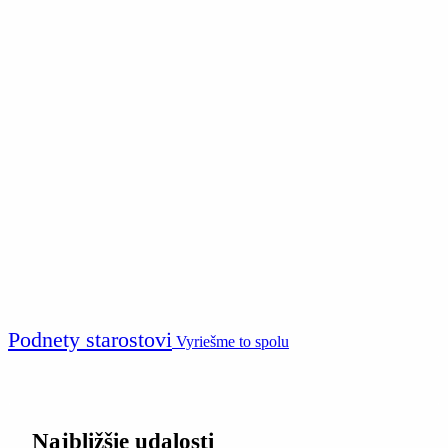
Podnety starostovi
Vyriešme to spolu
Najbližšie udalosti