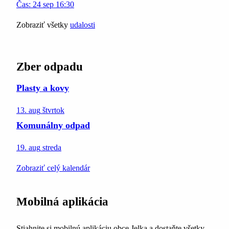
Čas:
24
sep
16:30
Zobraziť všetky
udalosti
Zber odpadu
Plasty a kovy
13. aug
štvrtok
Komunálny odpad
19. aug
streda
Zobraziť celý kalendár
Mobilná aplikácia
Stiahnite si mobilnú aplikáciu obce Jelka a dostaňte všetky