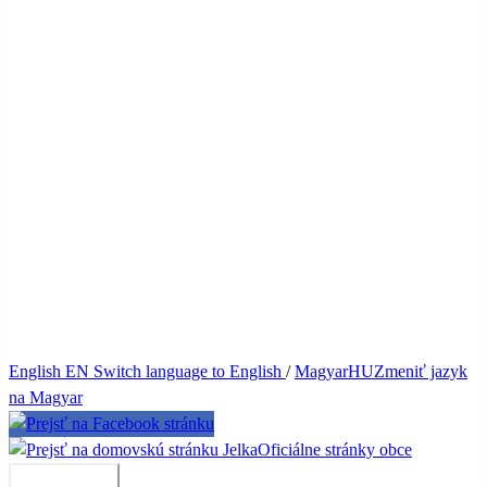
English
EN
Switch language to English
/
Magyar
HU
Zmeniť jazyk
na Magyar
Jelka
Oficiálne stránky obce