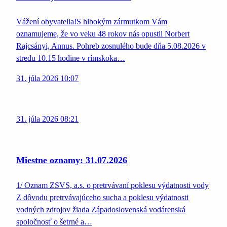
Vážení obyvatelia!S hlbokým zármutkom Vám
oznamujeme, že vo veku 48 rokov nás opustil Norbert
Rajcsányi, Annus. Pohreb zosnulého bude dňa 5.08.2026 v
stredu 10.15 hodine v rímskoka…
31. júla 2026 10:07
31. júla 2026 08:21
Miestne oznamy: 31.07.2026
1/ Oznam ZSVS, a.s. o pretrvávaní poklesu výdatnosti vody
Z dôvodu pretrvávajúceho sucha a poklesu výdatnosti
vodných zdrojov žiada Západoslovenská vodárenská
spoločnosť o šetrné a…