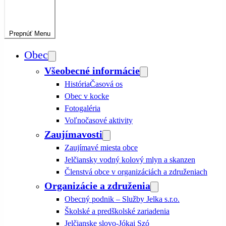
Prepnúť
Menu
Obec
Všeobecné informácie
História
Časová os
Obec v kocke
Fotogaléria
Voľnočasové aktivity
Zaujímavosti
Zaujímavé miesta obce
Jelčiansky vodný kolový mlyn a skanzen
Členstvá obce v organizáciách a združeniach
Organizácie a združenia
Obecný podnik – Služby Jelka s.r.o.
Školské a predškolské zariadenia
Jelčianske slovo-Jókai Szó