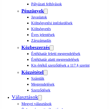
Pályázati felhívások
Pénzügyek
Javaslatok
Költségvetési intézkedések
Költségvetés
Éves jelentések
Zárszámadás
Közbeszerzés
Értékhatár feletti megrendelések
Értékhatár alatti megrendelések
Kis értékű szerződések a 117.§ szerint
Közzététel
Számlák
Megrendelések
Szerződések
Választások
Megyei választások