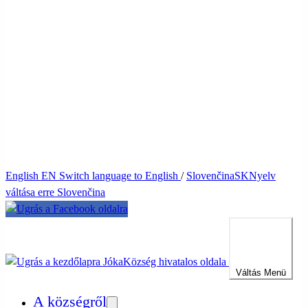
English
EN
Switch language to English
/
Slovenčina
SK
Nyelv
váltása erre Slovenčina
Jóka
Község hivatalos oldala
Váltás
Menü
A községről