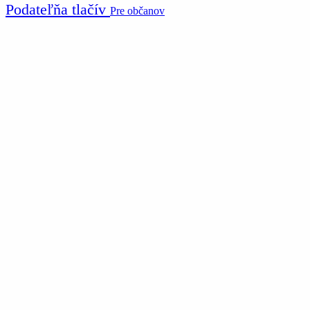
Podateľňa tlačív
Pre občanov