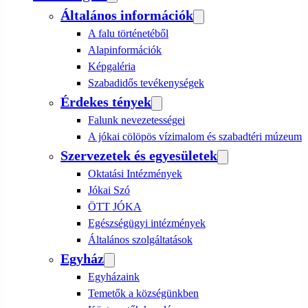
Általános információk
A falu történetéből
Alapinformációk
Képgaléria
Szabadidős tevékenységek
Érdekes tények
Falunk nevezetességei
A jókai cölöpös vízimalom és szabadtéri múzeum
Szervezetek és egyesületek
Oktatási Intézmények
Jókai Szó
ÖTT JÓKA
Egészségügyi intézmények
Általános szolgáltatások
Egyház
Egyházaink
Temetők a községünkben