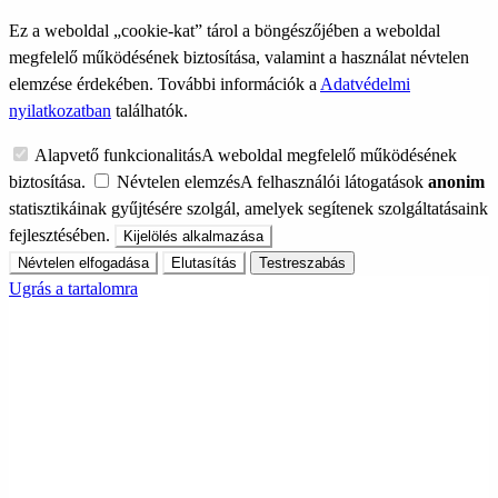
Ez a weboldal „cookie-kat” tárol a böngészőjében a weboldal
megfelelő működésének biztosítása, valamint a használat névtelen
elemzése érdekében. További információk a
Adatvédelmi
nyilatkozatban
találhatók.
Alapvető funkcionalitás
A weboldal megfelelő működésének
biztosítása.
Névtelen elemzés
A felhasználói látogatások
anonim
statisztikáinak gyűjtésére szolgál, amelyek segítenek szolgáltatásaink
fejlesztésében.
Kijelölés alkalmazása
Névtelen elfogadása
Elutasítás
Testreszabás
Ugrás a tartalomra