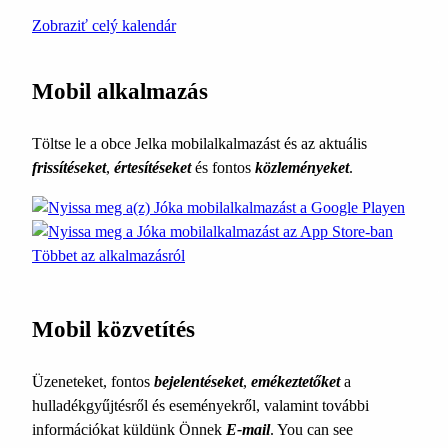
Zobraziť celý kalendár
Mobil alkalmazás
Töltse le a obce Jelka mobilalkalmazást és az aktuális
frissítéseket
,
értesítéseket
és fontos
közleményeket
.
Többet az alkalmazásról
Mobil közvetítés
Üzeneteket, fontos
bejelentéseket
,
emékeztetőket
a
hulladékgyűjtésről és eseményekről, valamint további
információkat küldünk Önnek
E-mail
. You can see