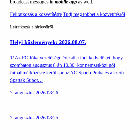
broadcast messages in
mobile app
as well.
Feliratkozás a közvetítésre
Tudj meg többet a közvetítésről
Leiratkozás a hírlevélről
Helyi közlemények: 2026.08.07.
1/ Az FC Jóka vezetősége értesíti a foci kedvelőket, hogy
szombaton augusztus 8-án 10.30 -kor nemzetközi női
futballmérkőzésre kerül sor az AC Sparta Praha és a szerb
Spartak Subot…
7. augusztus 2026 08:26
7. augusztus 2026 08:25