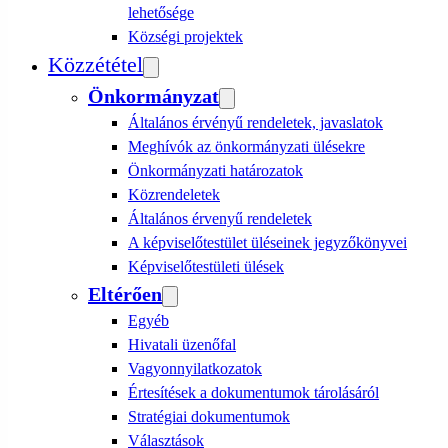
lehetősége
Községi projektek
Közzététel
Önkormányzat
Általános érvényű rendeletek, javaslatok
Meghívók az önkormányzati ülésekre
Önkormányzati határozatok
Közrendeletek
Általános érvenyű rendeletek
A képviselőtestület üléseinek jegyzőkönyvei
Képviselőtestületi ülések
Eltérően
Egyéb
Hivatali üzenőfal
Vagyonnyilatkozatok
Értesítések a dokumentumok tárolásáról
Stratégiai dokumentumok
Választások