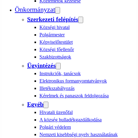
Köztemetők kezelése
Önkormányzat
Szerkezeti felépítés
Községi hivatal
Polgármester
Képviselőtestület
Községi főellenőr
Szakbizottságok
Ügyintézés
Instrukciók, tanácsok
Elektronikus formanyomtatványok
Illetékszabályozás
Kérelmek és panaszok feldolgozása
Egyéb
Hivatali üzenőfal
A község hulladékgazdálkodása
Polgári védelem
Nemzeti kisebbségi nyelv használatának