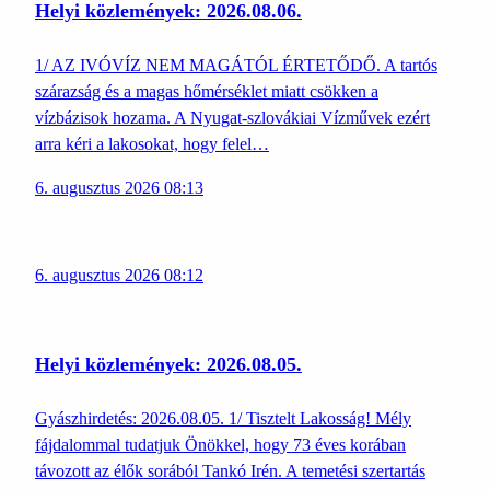
Helyi közlemények: 2026.08.06.
1/ AZ IVÓVÍZ NEM MAGÁTÓL ÉRTETŐDŐ. A tartós
szárazság és a magas hőmérséklet miatt csökken a
vízbázisok hozama. A Nyugat-szlovákiai Vízművek ezért
arra kéri a lakosokat, hogy felel…
6. augusztus 2026 08:13
6. augusztus 2026 08:12
Helyi közlemények: 2026.08.05.
Gyászhirdetés: 2026.08.05. 1/ Tisztelt Lakosság! Mély
fájdalommal tudatjuk Önökkel, hogy 73 éves korában
távozott az élők sorából Tankó Irén. A temetési szertartás