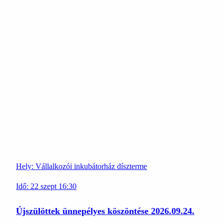
Hely:
Vállalkozói inkubátorház díszterme
Idő:
22
szept
16:30
Újszülöttek ünnepélyes köszöntése 2026.09.24.