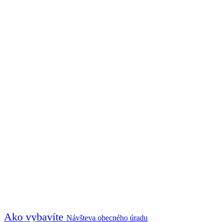
Ako vybavíte
Návšteva obecného úradu