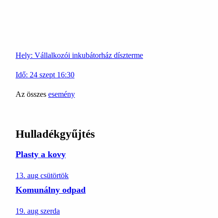
Hely:
Vállalkozói inkubátorház díszterme
Idő:
24
szept
16:30
Az összes
esemény
Hulladékgyűjtés
Plasty a kovy
13. aug
csütörtök
Komunálny odpad
19. aug
szerda