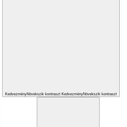
Kedvezmény
Növekszik
kontraszt
Kedvezmény
Növekszik
kontraszt