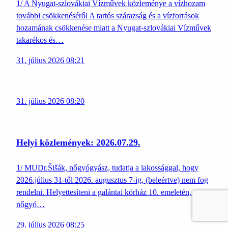
1/ A Nyugat-szlovákiai Vízművek közleménye a vízhozam
további csökkenéséről A tartós szárazság és a vízforrások
hozamának csökkenése miatt a Nyugat-szlovákiai Vízművek
takarékos és…
31. július 2026 08:21
31. július 2026 08:20
Helyi közlemények: 2026.07.29.
1/ MUDr.Šišák, nőgyógyász, tudatja a lakossággal, hogy
2026.július 31-től 2026. augusztus 7-ig, (beleértve) nem fog
rendelni. Helyettesíteni a galántai kórház 10. emeletén, a
nőgyó…
29. július 2026 08:25